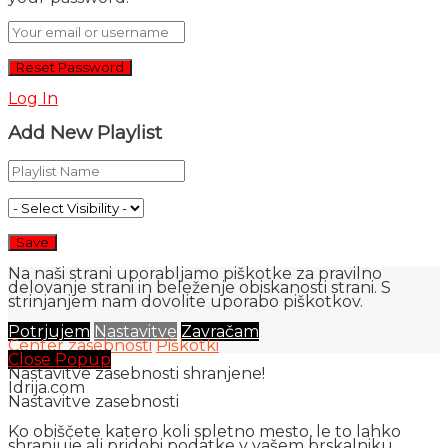
Log In
Add New Playlist
Na naši strani uporabljamo piškotke za pravilno
delovanje strani in beleženje obiskanosti strani. S
strinjanjem nam dovolite uporabo piškotkov.
Potrjujem
Nastavitve
Zavračam
Center zasebnosti
Piškotki
Close Popup
Nastavitve zasebnosti shranjene!
Idrija.com
Nastavitve zasebnosti
Ko obiščete katero koli spletno mesto, le to lahko
shranjuje ali pridobi podatke v vašem brskalniku,