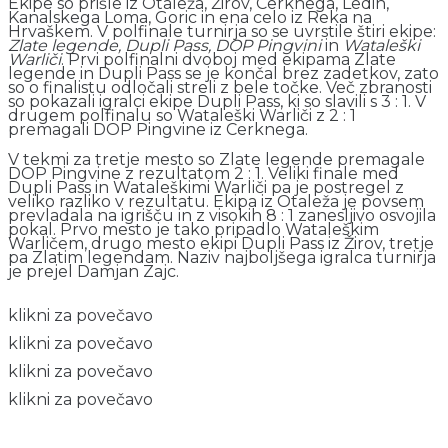
Ekipe so prišle iz Otaleža, Žirov, Cerknega, Ledin,
Kanalskega Loma, Goric in ena celo iz Reka na
Hrvaškem. V polfinale turnirja so se uvrstile štiri ekipe:
Zlate legende, Dupli Pass, DOP Pingvini
in
Wataleški
Warliči
. Prvi polfinalni dvoboj med ekipama Zlate
legende in Dupli Pass se je končal brez zadetkov, zato
so o finalistu odločali streli z bele točke. Več zbranosti
so pokazali igralci ekipe Dupli Pass, ki so slavili s 3 : 1. V
drugem polfinalu so Wataleški Warliči z 2 : 1
premagali DOP Pingvine iz Cerknega.
V tekmi za tretje mesto so Zlate legende premagale
DOP Pingvine z rezultatom 2 : 1. Veliki finale med
Dupli Pass in Wataleškimi Warliči pa je postregel z
veliko razliko v rezultatu. Ekipa iz Otaleža je povsem
prevladala na igrišču in z visokih 8 : 1 zanesljivo osvojila
pokal. Prvo mesto je tako pripadlo Wataleškim
Warličem, drugo mesto ekipi Dupli Pass iz Žirov, tretje
pa Zlatim legendam. Naziv najboljšega igralca turnirja
je prejel Damjan Zajc.
klikni za povečavo
klikni za povečavo
klikni za povečavo
klikni za povečavo