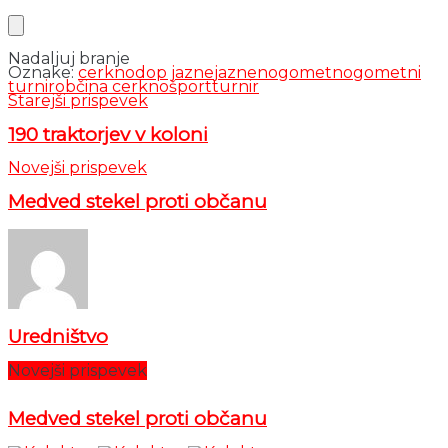
Nadaljuj branje
Oznake:
cerkno
dop jazne
jazne
nogomet
nogometni
turnir
občina cerkno
šport
turnir
Starejši prispevek
190 traktorjev v koloni
Novejši prispevek
Medved stekel proti občanu
Uredništvo
Novejši prispevek
Medved stekel proti občanu