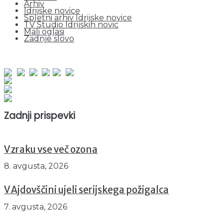
Arhiv
Idrijske novice
Spletni arhiv Idrijske novice
TV Studio Idrijskih novic
Mali oglasi
Zadnje slovo
obiskov od 1. januarja 2026
Obiskovalcev skupaj : 956172
Prikazov skupaj : 2539223
Trenutno : 77
Zadnji prispevki
V zraku vse več ozona
8. avgusta, 2026
V Ajdovščini ujeli serijskega požigalca
7. avgusta, 2026