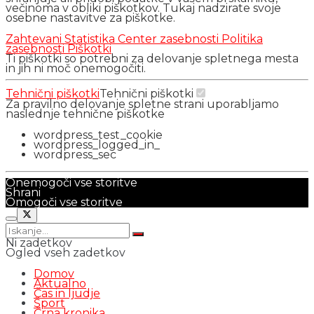
večinoma v obliki piškotkov. Tukaj nadzirate svoje
osebne nastavitve za piškotke.
Zahtevani
Statistika
Center zasebnosti
Politika
zasebnosti
Piškotki
Ti piškotki so potrebni za delovanje spletnega mesta
in jih ni moč onemogočiti.
Tehnični piškotki
Tehnični piškotki
Za pravilno delovanje spletne strani uporabljamo
naslednje tehnične piškotke
wordpress_test_cookie
wordpress_logged_in_
wordpress_sec
Onemogoči vse storitve
Shrani
Omogoči vse storitve
Ni zadetkov
Ogled vseh zadetkov
Domov
Aktualno
Čas in ljudje
Šport
Črna kronika