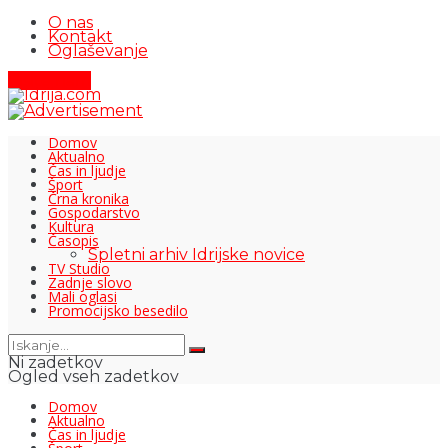
O nas
Kontakt
Oglaševanje
Pišite nam
Domov
Aktualno
Čas in ljudje
Šport
Črna kronika
Gospodarstvo
Kultura
Časopis
Spletni arhiv Idrijske novice
TV Studio
Zadnje slovo
Mali oglasi
Promocijsko besedilo
Ni zadetkov
Ogled vseh zadetkov
Domov
Aktualno
Čas in ljudje