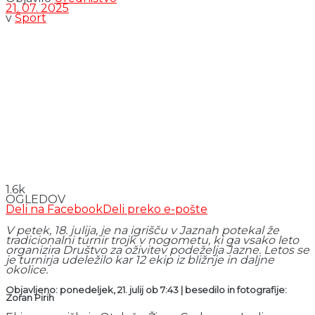
21. 07. 2025
v
Šport
1.6k
OGLEDOV
Deli na Facebook
Deli preko e-pošte
V petek, 18. julija, je na igrišču v Jaznah potekal že
tradicionalni turnir trojk v nogometu, ki ga vsako leto
organizira Društvo za oživitev podeželja Jazne. Letos se
je turnirja udeležilo kar 12 ekip iz bližnje in daljne
okolice.
Objavljeno: ponedeljek, 21. julij ob 7:43 | besedilo in fotografije:
Zoran Pirih