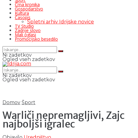
Šport
Črna kronika
Gospodarstvo
Kultura
Časopis
Spletni arhiv Idrijske novice
TV Studio
Zadnje slovo
Mali oglasi
Promocijsko besedilo
Ni zadetkov
Ogled vseh zadetkov
Ni zadetkov
Ogled vseh zadetkov
Domov
Šport
Warliči nepremagljivi, Zajc
najboljši igralec
Objavilo
Uredništvo