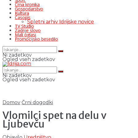
Šport
Črna kronika
Gospodarstvo
Kultura
Časopis
Spletni arhiv Idrijske novice
TV Studio
Zadnje slovo
Mali oglasi
Promocijsko besedilo
Ni zadetkov
Ogled vseh zadetkov
Ni zadetkov
Ogled vseh zadetkov
Domov
Črni dogodki
Vlomilci spet na delu v
Ljubevču
Objavilo
Uredništvo