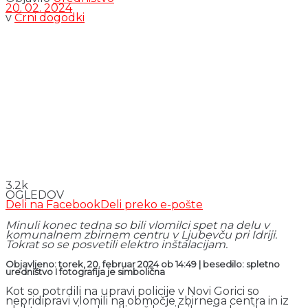
20. 02. 2024
v
Črni dogodki
3.2k
OGLEDOV
Deli na Facebook
Deli preko e-pošte
Minuli konec tedna so bili vlomilci spet na delu v
komunalnem zbirnem centru v Ljubevču pri Idriji.
Tokrat so se posvetili elektro inštalacijam.
Objavljeno: torek, 20. februar 2024 ob 14:49 | besedilo: spletno
uredništvo I fotografija je simbolična
Kot so potrdili na upravi policije v Novi Gorici so
nepridipravi vlomili na območje zbirnega centra in iz