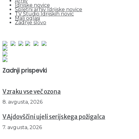
Arhiv
Idrijske novice
Spletni arhiv Idrijske novice
TV Studio Idrijskih novic
Mali oglasi
Zadnje slovo
obiskov od 1. januarja 2026
Obiskovalcev skupaj : 961074
Prikazov skupaj : 2546560
Trenutno : 89
Zadnji prispevki
V zraku vse več ozona
8. avgusta, 2026
V Ajdovščini ujeli serijskega požigalca
7. avgusta, 2026