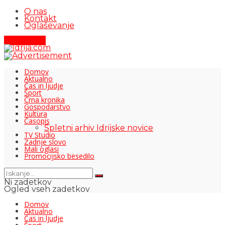
O nas
Kontakt
Oglaševanje
Pišite nam
Domov
Aktualno
Čas in ljudje
Šport
Črna kronika
Gospodarstvo
Kultura
Časopis
Spletni arhiv Idrijske novice
TV Studio
Zadnje slovo
Mali oglasi
Promocijsko besedilo
Ni zadetkov
Ogled vseh zadetkov
Domov
Aktualno
Čas in ljudje