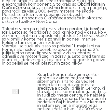
elektro omaric ukradli več krmilnikov in drugih
elektronskih komponent. S to krajo so
Občini Idrija
in
Občini Cerkno
, ki sta solastnici komunalnega podjetja,
povzročili za vsaj 2.000 evrov materialne škode.
Policisti so o kaznivem dejanju že obvestili
preiskovalno sodnico Okrožnega sodišča in okrožno
državno tožilko v Novi Gorici.
Tokratni vlom pa ni bil prvi v
zbirni center Ljubevč
pri
Idriji. Letos so nepridipravi pod krinko noči v času, ko v
zbirnem centru ni zaposlenih, obiskali že trikrat. Vsakič
so vlomili v kontejner z zdravili in odnesli manjše
količine tam shranjenih zdravil.
Vlamljali so tudi lani, zato so policisti 11. maja lani na
komunalo naslovili posebno opozorilno pismo. 24.
julija lani so nepridipravi vlomili v zbirni center in
odnesli dve motorni žagi in zdravila. Leto pred tem so
vlomilci iz delovnega stroja pretočili pogonsko gorivo
in odpeljali še nekaj plastičnih zabojnikov.
Kdaj bo komunala zbirni center
opremila z video nadzornim
sistemom ni znano. Že več let
prosijo lastnika, da zagotovita
sredstva a občini Idrija in Cerkno, ki
sta solastnici komunalnega podjetja
in tudi zbirnega centra, ne najdeta
potrebnega denarja. Po neuradnih
podatkih naj bi investicija v kamere
in sistem javljanja morebitnega
požara znašala okoli 16.000 evrov.