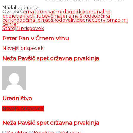
Nadaljuj branje
Oznake:
črna kronika
črni dogodki
komunalno
podjetje
kradli
ljubevč
materialna škoda
občina
cerkno
občina Idrija
oškodovali
videonadzor
vlom
zbirni
center
Starejši prispevek
Peter Pan v Črnem Vrhu
Novejši prispevek
Neža Pavšič spet državna prvakinja
Uredništvo
Novejši prispevek
Neža Pavšič spet državna prvakinja