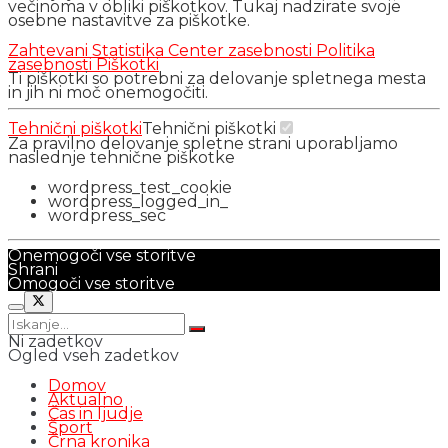
večinoma v obliki piškotkov. Tukaj nadzirate svoje
osebne nastavitve za piškotke.
Zahtevani
Statistika
Center zasebnosti
Politika
zasebnosti
Piškotki
Ti piškotki so potrebni za delovanje spletnega mesta
in jih ni moč onemogočiti.
Tehnični piškotki
Tehnični piškotki
Za pravilno delovanje spletne strani uporabljamo
naslednje tehnične piškotke
wordpress_test_cookie
wordpress_logged_in_
wordpress_sec
Onemogoči vse storitve
Shrani
Omogoči vse storitve
Ni zadetkov
Ogled vseh zadetkov
Domov
Aktualno
Čas in ljudje
Šport
Črna kronika