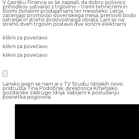
V časniku Finance so še zapisali, da dobro polovico
prihodkov ustvarijo s trgovino – tremi tehničnimi in
štirimi živilskimi prodajalnami ter mesoteko. Letos
začenjajo promocijo slovenskega mesa, prenovili bodo
ostrešje in streho proizvodnega obrata. Lani so na
streho dveh trgovin postavili dve sončni elektrarni.
klikni za povečavo
klikni za povečavo
klikni za povečavo
Lansko jesen se nam je v TV Studiu Idrijskih novic
pridružila Tina Podobnik, direktorica Kmetijsko
gozdarske zadruge Idrija. Vabljeni k poslušanju
posnetka pogovora.