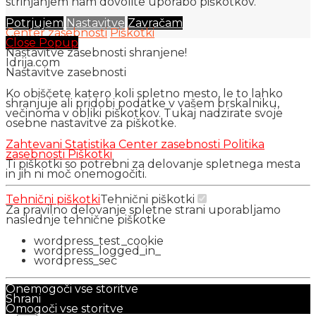
strinjanjem nam dovolite uporabo piškotkov.
Potrjujem
Nastavitve
Zavračam
Center zasebnosti
Piškotki
Close Popup
Nastavitve zasebnosti shranjene!
Idrija.com
Nastavitve zasebnosti
Ko obiščete katero koli spletno mesto, le to lahko
shranjuje ali pridobi podatke v vašem brskalniku,
večinoma v obliki piškotkov. Tukaj nadzirate svoje
osebne nastavitve za piškotke.
Zahtevani
Statistika
Center zasebnosti
Politika
zasebnosti
Piškotki
Ti piškotki so potrebni za delovanje spletnega mesta
in jih ni moč onemogočiti.
Tehnični piškotki
Tehnični piškotki
Za pravilno delovanje spletne strani uporabljamo
naslednje tehnične piškotke
wordpress_test_cookie
wordpress_logged_in_
wordpress_sec
Onemogoči vse storitve
Shrani
Omogoči vse storitve