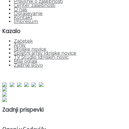
Pravilnik o zasebnosti
Center zasebnosti
O nas
Oglaševanje
Kontakt
Impresum
Kazalo
Začetek
Arhiv
Idrijske novice
Spletni arhiv Idrijske novice
TV Studio Idrijskih novic
Mali oglasi
Zadnje slovo
obiskov od 1. januarja 2026
Obiskovalcev skupaj : 965521
Prikazov skupaj : 2553897
Trenutno : 53
Zadnji prispevki