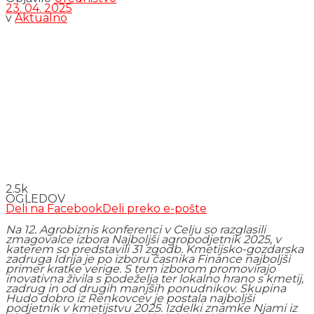
23. 04. 2025
v
Aktualno
2.5k
OGLEDOV
Deli na Facebook
Deli preko e-pošte
Na 12. Agrobiznis konferenci v Celju so razglasili
zmagovalce izbora Najboljši agropodjetnik 2025, v
katerem so predstavili 31 zgodb. Kmetijsko-gozdarska
zadruga Idrija je po izboru časnika Finance najboljši
primer kratke verige. S tem izborom promovirajo
inovativna živila s podeželja ter lokalno hrano s kmetij,
zadrug in od drugih manjših ponudnikov. Skupina
Hudo dobro iz Renkovcev je postala najboljši
podjetnik v kmetijstvu 2025. Izdelki znamke Njami iz