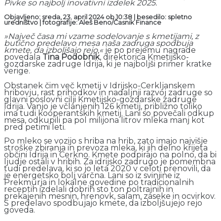
Pivke so najbolj inovativni izdelek 2025.
Objavljeno: sreda, 23. april 2024 ob 10:38 | besedilo: spletno
uredništvo | fotografije: Aleš Beno/Časnik Finance
»Največ časa mi vzame sodelovanje s kmetijami, z
butično predelavo mesa naša zadruga spodbuja
kmete, da izboljšajo rejo,«
je po prejemu nagrade
povedala
Tina Podobnik
, direktorica Kmetijsko-
gozdarske zadruge Idrija, ki je najboljši primer kratke
verige.
Obstanek čim več kmetij v Idrijsko-Cerkljanskem
hribovju, rast prihodkov in nadaljnji razvoj zadruge so
glavni poslovni cilji Kmetijsko-gozdarske zadruge
Idrija. Vanjo je včlanjenih 126 kmetij, približno toliko
ima tudi kooperantskih kmetij. Lani so povečali odkup
mesa, odkupili pa pol milijona litrov mleka manj kot
pred petimi leti.
Po mleko se vozijo s hriba na hrib, zato imajo najvišje
stroške zbiranja in prevoza mleka, ki jih delno krijeta
občini Idrija in Cerkno. Kmete podpirajo na polno, da bi
ljudje ostali v hribih. Za idrijsko zadrugo je pomembna
tudi predelava, ki so jo leta 2020 v celoti prenovili, da
je energetsko bolj varčna. Lani so iz svinjine iz
Prekmurja in lokalne govedine po tradicionalnih
receptih izdelali dobrih sto ton poltrajnih in
prekajenih mesnin, hrenovk, salam, zaseke in ocvirkov.
S predelavo spodbujajo kmete, da izboljšujejo rejo
goveda.