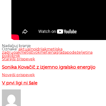
Nadaljuj branje
Oznake:
aktualno
idrija
kmetijska
zadruga
kmetijstvo
kmetje
nagrada
podeželje
tina
podobnik
Starejši prispevek
Sonika Kovačič z izjemno igralsko energijo
Novejši prispevek
V prvi ligi ni šale