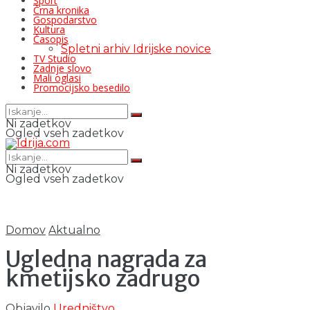
Šport
Črna kronika
Gospodarstvo
Kultura
Časopis
Spletni arhiv Idrijske novice
TV Studio
Zadnje slovo
Mali oglasi
Promocijsko besedilo
Ni zadetkov
Ogled vseh zadetkov
Ni zadetkov
Ogled vseh zadetkov
Domov
Aktualno
Ugledna nagrada za
kmetijsko zadrugo
Objavilo
Uredništvo