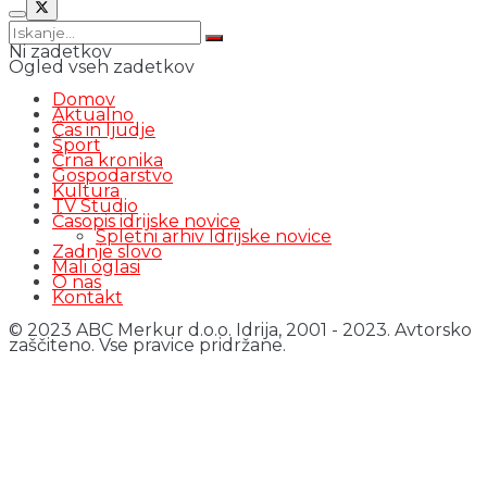
Ni zadetkov
Ogled vseh zadetkov
Domov
Aktualno
Čas in ljudje
Šport
Črna kronika
Gospodarstvo
Kultura
TV Studio
Časopis idrijske novice
Spletni arhiv Idrijske novice
Zadnje slovo
Mali oglasi
O nas
Kontakt
© 2023 ABC Merkur d.o.o. Idrija, 2001 - 2023. Avtorsko
zaščiteno. Vse pravice pridržane.