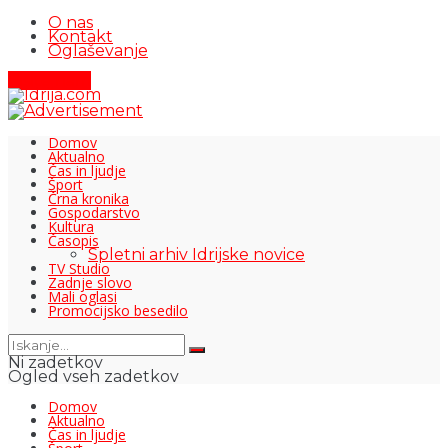
O nas
Kontakt
Oglaševanje
Pišite nam
Domov
Aktualno
Čas in ljudje
Šport
Črna kronika
Gospodarstvo
Kultura
Časopis
Spletni arhiv Idrijske novice
TV Studio
Zadnje slovo
Mali oglasi
Promocijsko besedilo
Ni zadetkov
Ogled vseh zadetkov
Domov
Aktualno
Čas in ljudje