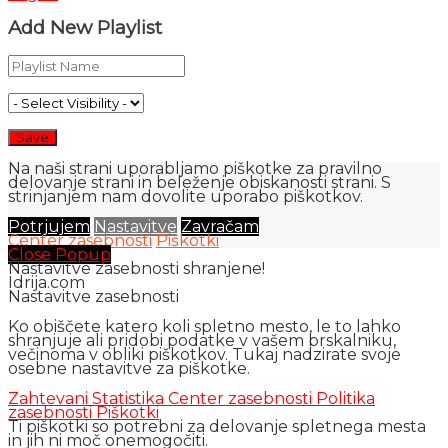
Add New Playlist
Na naši strani uporabljamo piškotke za pravilno
delovanje strani in beleženje obiskanosti strani. S
strinjanjem nam dovolite uporabo piškotkov.
Potrjujem
Nastavitve
Zavračam
Center zasebnosti
Piškotki
Close Popup
Nastavitve zasebnosti shranjene!
Idrija.com
Nastavitve zasebnosti
Ko obiščete katero koli spletno mesto, le to lahko
shranjuje ali pridobi podatke v vašem brskalniku,
večinoma v obliki piškotkov. Tukaj nadzirate svoje
osebne nastavitve za piškotke.
Zahtevani
Statistika
Center zasebnosti
Politika
zasebnosti
Piškotki
Ti piškotki so potrebni za delovanje spletnega mesta
in jih ni moč onemogočiti.