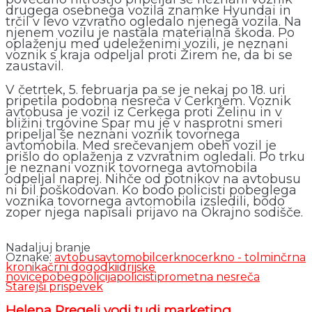
drugega osebnega vozila znamke Hyundai in
trčil v levo vzvratno ogledalo njenega vozila. Na
njenem vozilu je nastala materialna škoda. Po
oplaženju med udeleženimi vozili, je neznani
voznik s kraja odpeljal proti Žirem ne, da bi se
zaustavil.
V četrtek, 5. februarja pa se je nekaj po 18. uri
pripetila podobna nesreča v Cerknem. Voznik
avtobusa je vozil iz Cerkega proti Želinu in v
bližini trgovine Spar mu je v nasprotni smeri
pripeljal še neznani voznik tovornega
avtomobila. Med srečevanjem obeh vozil je
prišlo do oplaženja z vzvratnim ogledali. Po trku
je neznani voznik tovornega avtomobila
odpeljal naprej. Nihče od potnikov na avtobusu
ni bil poškodovan. Ko bodo policisti pobeglega
voznika tovornega avtomobila izsledili, bodo
zoper njega napisali prijavo na Okrajno sodišče.
Nadaljuj branje
Oznake:
avtobus
avtomobil
cerkno
cerkno - tolmin
črna
kronika
črni dogodki
idrijske
novice
pobeg
policija
policisti
prometna nesreča
Starejši prispevek
Helena Pregelj vodi tudi marketing