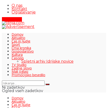
O nas
Kontakt
Oglaševanje
Pišite nam
Domov
Aktualno
Čas in ljudje
Šport
Črna kronika
Gospodarstvo
Kultura
Časopis
Spletni arhiv Idrijske novice
TV Studio
Zadnje slovo
Mali oglasi
Promocijsko besedilo
Ni zadetkov
Ogled vseh zadetkov
Domov
Aktualno
Čas in ljudje