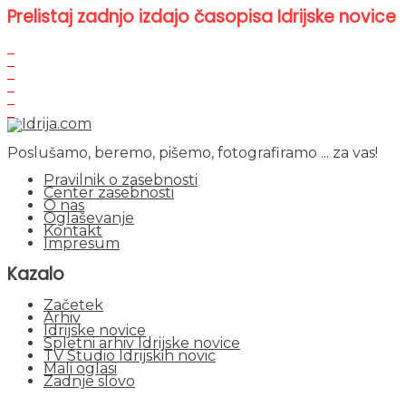
Prelistaj zadnjo izdajo časopisa Idrijske novice
Poslušamo, beremo, pišemo, fotografiramo ... za vas!
Pravilnik o zasebnosti
Center zasebnosti
O nas
Oglaševanje
Kontakt
Impresum
Kazalo
Začetek
Arhiv
Idrijske novice
Spletni arhiv Idrijske novice
TV Studio Idrijskih novic
Mali oglasi
Zadnje slovo