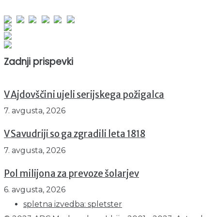
obiskov od 1. januarja 2026
Obiskovalcev skupaj : 950583
Prikazov skupaj : 2531145
Trenutno : 49
Zadnji prispevki
V Ajdovščini ujeli serijskega požigalca
7. avgusta, 2026
V Savudriji so ga zgradili leta 1818
7. avgusta, 2026
Pol milijona za prevoze šolarjev
6. avgusta, 2026
spletna izvedba: spletster