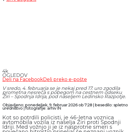
4k
OGLEDOV
Deli na Facebook
Deli preko e-pošte
V sredo, 4. februarja se je nekaj pred 17. uro zgodila
prometna nesreča s pobegom na cestnem odseku
Žiri – Spodnja Idrija, pod naseljem Ledinsko Razpotje.
Objavljeno: ponedeljek, 9. februar 2026 ob 7:28 | besedilo: spletno
uredništvo | fotografije: arhiv IN
Kot so potrdili policisti, je 46-letna voznica
avtomobila vozila iz naselja Žiri proti Spodnji
Idriji. Med vožnjo ji je iz nasprotne smeri s
povečano hitrostjo pripeljal še neznani voznik