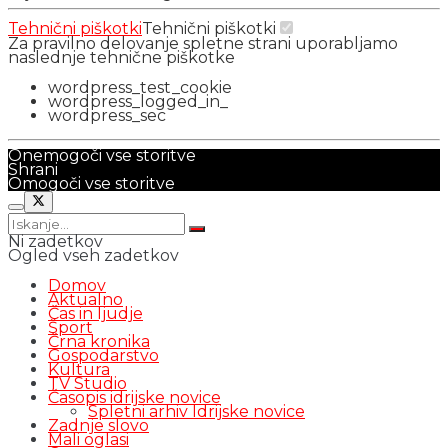
Tehnični piškotki
Tehnični piškotki
Za pravilno delovanje spletne strani uporabljamo
naslednje tehnične piškotke
wordpress_test_cookie
wordpress_logged_in_
wordpress_sec
Onemogoči vse storitve
Shrani
Omogoči vse storitve
Ni zadetkov
Ogled vseh zadetkov
Domov
Aktualno
Čas in ljudje
Šport
Črna kronika
Gospodarstvo
Kultura
TV Studio
Časopis idrijske novice
Spletni arhiv Idrijske novice
Zadnje slovo
Mali oglasi