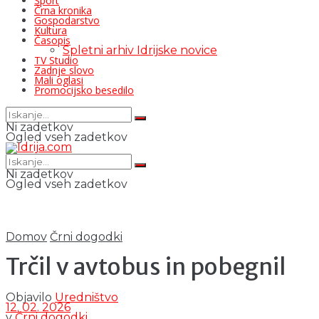
Šport
Črna kronika
Gospodarstvo
Kultura
Časopis
Spletni arhiv Idrijske novice
TV Studio
Zadnje slovo
Mali oglasi
Promocijsko besedilo
Ni zadetkov
Ogled vseh zadetkov
Ni zadetkov
Ogled vseh zadetkov
Domov
Črni dogodki
Trčil v avtobus in pobegnil
Objavilo
Uredništvo
12. 02. 2026
v
Črni dogodki