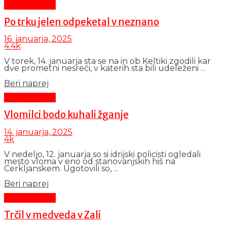
Črni dogodki
Po trku jelen odpeketal v neznano
16. januarja, 2025
4.4k
V torek, 14. januarja sta se na in ob Keltiki zgodili kar
dve prometni nesreči, v katerih sta bili udeleženi ...
Details
Beri naprej
Črni dogodki
Vlomilci bodo kuhali žganje
14. januarja, 2025
4k
V nedeljo, 12. januarja so si idrijski policisti ogledali
mesto vloma v eno od stanovanjskih hiš na
Cerkljanskem. Ugotovili so, ...
Details
Beri naprej
Črni dogodki
Trčil v medveda v Zali