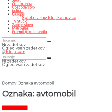
Šport
Črna kronika
Gospodarstvo
Kultura
Časopis
Spletni arhiv Idrijske novice
TV Studio
Zadnje slovo
Mali oglasi
Promocijsko besedilo
Ni zadetkov
Ogled vseh zadetkov
Ni zadetkov
Ogled vseh zadetkov
Domov
Oznaka
avtomobil
Oznaka:
avtomobil
Črni dogodki