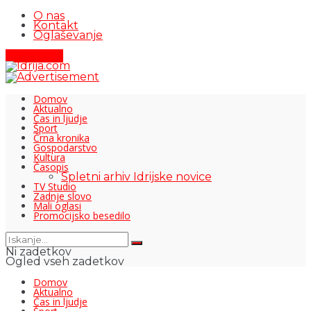
O nas
Kontakt
Oglaševanje
Pišite nam
Domov
Aktualno
Čas in ljudje
Šport
Črna kronika
Gospodarstvo
Kultura
Časopis
Spletni arhiv Idrijske novice
TV Studio
Zadnje slovo
Mali oglasi
Promocijsko besedilo
Ni zadetkov
Ogled vseh zadetkov
Domov
Aktualno
Čas in ljudje