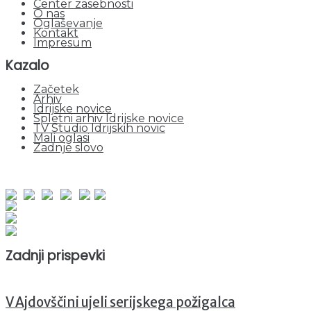
Center zasebnosti
O nas
Oglaševanje
Kontakt
Impresum
Kazalo
Začetek
Arhiv
Idrijske novice
Spletni arhiv Idrijske novice
TV Studio Idrijskih novic
Mali oglasi
Zadnje slovo
obiskov od 1. januarja 2026
Obiskovalcev skupaj : 948012
Prikazov skupaj : 2526936
Trenutno : 114
Zadnji prispevki
V Ajdovščini ujeli serijskega požigalca