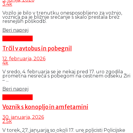
3.4k
Vozilo je bilo v trenutku onesposobljeno za vožnjo,
voznica pa je bližnje srečanje s skalo prestala brez
resnejših poškodb.
Details
Beri naprej
Črni dogodki
Trčil v avtobus in pobegnil
12. februarja, 2026
4k
V sredo, 4. februarja se je nekaj pred 17. uro zgodila
prometna nesreča s pobegom na cestnem odseku Žiri
– ...
Details
Beri naprej
Črni dogodki
Voznik s konopljo in amfetamini
30. januarja, 2026
2.5k
V torek, 27. januarja so okoli 17. ure policisti Policijske