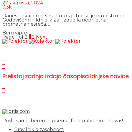
27. avgusta, 2024
7.3k
Danes nekaj pred šesto uro zjutraj se je na cesti med
Godovičem in Idrijo, v Zali, zgodila neprijetna
prometna nesreča. ...
Details
Beri naprej
Page 1 of 2
1
2
Next
Prelistaj zadnjo izdajo časopisa Idrijske novice
Poslušamo, beremo, pišemo, fotografiramo ... za vas!
Pravilnik o zasebnosti