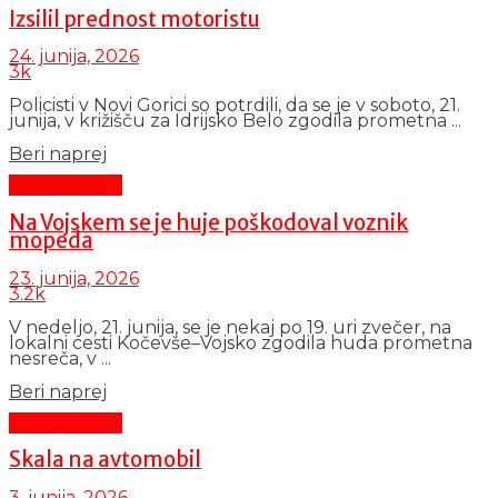
Izsilil prednost motoristu
24. junija, 2026
3k
Policisti v Novi Gorici so potrdili, da se je v soboto, 21.
junija, v križišču za Idrijsko Belo zgodila prometna ...
Details
Beri naprej
Črni dogodki
Na Vojskem se je huje poškodoval voznik
mopeda
23. junija, 2026
3.2k
V nedeljo, 21. junija, se je nekaj po 19. uri zvečer, na
lokalni cesti Kočevše–Vojsko zgodila huda prometna
nesreča, v ...
Details
Beri naprej
Črni dogodki
Skala na avtomobil
3. junija, 2026