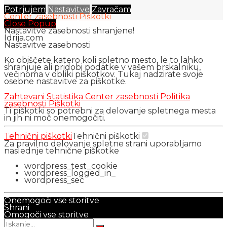
Potrjujem
Nastavitve
Zavračam
Center zasebnosti
Piškotki
Close Popup
Nastavitve zasebnosti shranjene!
Idrija.com
Nastavitve zasebnosti
Ko obiščete katero koli spletno mesto, le to lahko
shranjuje ali pridobi podatke v vašem brskalniku,
večinoma v obliki piškotkov. Tukaj nadzirate svoje
osebne nastavitve za piškotke.
Zahtevani
Statistika
Center zasebnosti
Politika
zasebnosti
Piškotki
Ti piškotki so potrebni za delovanje spletnega mesta
in jih ni moč onemogočiti.
Tehnični piškotki
Tehnični piškotki
Za pravilno delovanje spletne strani uporabljamo
naslednje tehnične piškotke
wordpress_test_cookie
wordpress_logged_in_
wordpress_sec
Onemogoči vse storitve
Shrani
Omogoči vse storitve