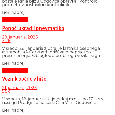
postaje Idrija blizu Godoviča opravljali kontrolo
prometa. Zaustavili in kontrolirali ...
Details
Beri naprej
Črni dogodki
Ponoči ukradli pnevmatiko
29. januarja, 2026
3.2k
V sredo, 28. januarja zjutraj je lastnika osebnega
avtomobila v Cerknem pričakalo neprijetno
presenečenje. Ob ogledu osebnega vozila, ki ga ...
Details
Beri naprej
Črni dogodki
Voznik bočno v hišo
21. januarja, 2025
5.5k
V soboto, 18. januarja, se je nekaj minut po 17. uri v
naselju Predgriže na cesti Črni Vrh - Godovič ...
Details
Beri naprej