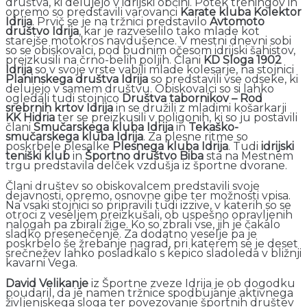
društva, ki delujejo v idrijski občini. Potek treningov in
opremo so predstavili varovanci
Karate kluba Kolektor
Idrija
. Prvič se je na tržnici predstavilo
Avtomoto
društvo Idrija
, kar je razveselilo tako mlade kot
starejše motokros navdušence. V mestni dnevni sobi
so se obiskovalci, pod budnim očesom idrijski šahistov,
preizkusili na črno-belih poljih. Člani
KD Sloga 1902
Idrija
so v svoje vrste vabili mlade kolesarje, na stojnici
Planinskega društva Idrija
so predstavili vse odseke, ki
delujejo v samem društvu. Obiskovalci so si lahko
ogledali tudi stojnico
Društva tabornikov – Rod
srebrnih krtov Idrija
in se družili z mladimi košarkarji
KK Hidria
ter se preizkusili v poligonih, ki so ju postavili
člani
Smučarskega kluba Idrija
in
Tekaško-
smučarskega kluba Idrija
. Za plesne ritme so
poskrbele plesalke
Plesnega kluba Idrija
. Tudi
idrijski
teniški klub
in
Športno društvo Biba
sta na Mestnem
trgu predstavila delček vzdušja iz športne dvorane.
Člani društev so obiskovalcem predstavili svoje
dejavnosti, opremo, osnovne gibe ter možnosti vpisa.
Na vsaki stojnici so pripravili tudi izzive, v katerih so se
otroci z veseljem preizkušali, ob uspešno opravljenih
nalogah pa zbirali žige. Ko so zbrali vse, jih je čakalo
sladko presenečenje. Za dodatno veselje pa je
poskrbelo še žrebanje nagrad, pri katerem se je deset
srečnežev lahko posladkalo s kepico sladoleda v bližnji
kavarni Vega.
David Velikanje
iz Športne zveze Idrija je ob dogodku
poudaril, da je namen tržnice spodbujanje aktivnega
življenjskega sloga ter povezovanje športnih društev