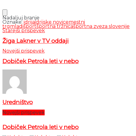
Nadaljuj branje
Oznake:
idrija
idrijske novice
mestni
trg
mladi
šport
športna tržnica
športna zveza slovenije
Starejši prispevek
Žiga Lakner v TV oddaji
Novejši prispevek
Dobiček Petrola leti v nebo
Uredništvo
Novejši prispevek
Dobiček Petrola leti v nebo