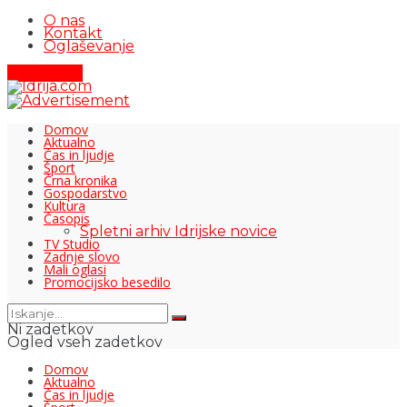
O nas
Kontakt
Oglaševanje
Pišite nam
Domov
Aktualno
Čas in ljudje
Šport
Črna kronika
Gospodarstvo
Kultura
Časopis
Spletni arhiv Idrijske novice
TV Studio
Zadnje slovo
Mali oglasi
Promocijsko besedilo
Ni zadetkov
Ogled vseh zadetkov
Domov
Aktualno
Čas in ljudje