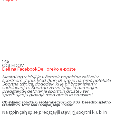
1.5k
OGLEDOV
Deli na Facebook
Deli preko e-pošte
Mestni trg v Idriji je v četrtek popoldne zaživel v
športnem duhu. Med 16. in 18. uro je namreč potekala
Športna tržnica, dogodek, ki je bil organiziran v
sodelovanju s Športno zvezo Idrija in namenjen
predstavitvi delovanja športnih društev ter
spodbujanju gibanja med otroki in odraslimi.
Objavljeno: sobota, 6. september 2025 ob 8:03 | besedilo: spletno
uredništvo | foto: Ana Lapajne, Anja Dolenc
Na stojnicah so se predstavili številni športni klubi in