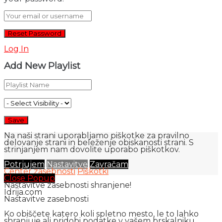
Log In
Add New Playlist
Na naši strani uporabljamo piškotke za pravilno
delovanje strani in beleženje obiskanosti strani. S
strinjanjem nam dovolite uporabo piškotkov.
Potrjujem
Nastavitve
Zavračam
Center zasebnosti
Piškotki
Close Popup
Nastavitve zasebnosti shranjene!
Idrija.com
Nastavitve zasebnosti
Ko obiščete katero koli spletno mesto, le to lahko
shranjuje ali pridobi podatke v vašem brskalniku,