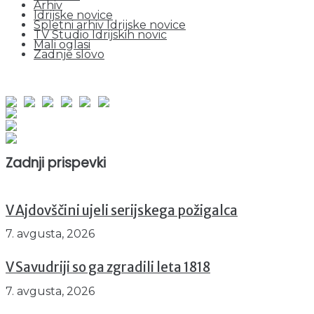
Arhiv
Idrijske novice
Spletni arhiv Idrijske novice
TV Studio Idrijskih novic
Mali oglasi
Zadnje slovo
obiskov od 1. januarja 2026
Obiskovalcev skupaj : 948288
Prikazov skupaj : 2527418
Trenutno : 120
Zadnji prispevki
V Ajdovščini ujeli serijskega požigalca
7. avgusta, 2026
V Savudriji so ga zgradili leta 1818
7. avgusta, 2026