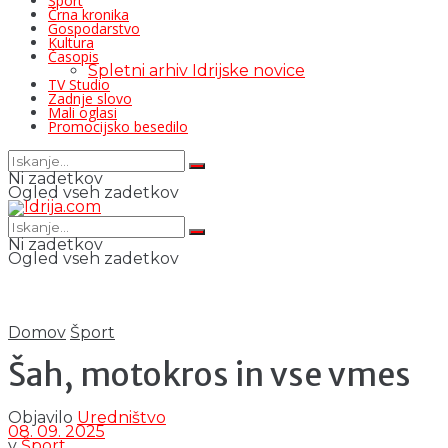
Šport
Črna kronika
Gospodarstvo
Kultura
Časopis
Spletni arhiv Idrijske novice
TV Studio
Zadnje slovo
Mali oglasi
Promocijsko besedilo
Ni zadetkov
Ogled vseh zadetkov
Ni zadetkov
Ogled vseh zadetkov
Domov
Šport
Šah, motokros in vse vmes
Objavilo
Uredništvo
08. 09. 2025
v
Šport