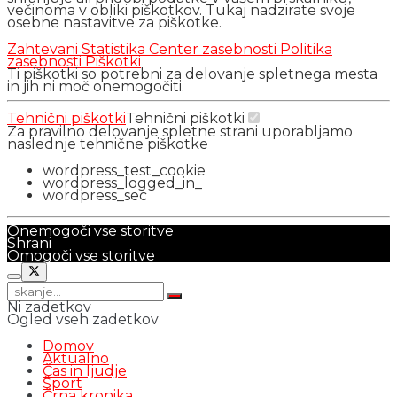
večinoma v obliki piškotkov. Tukaj nadzirate svoje
osebne nastavitve za piškotke.
Zahtevani
Statistika
Center zasebnosti
Politika
zasebnosti
Piškotki
Ti piškotki so potrebni za delovanje spletnega mesta
in jih ni moč onemogočiti.
Tehnični piškotki
Tehnični piškotki
Za pravilno delovanje spletne strani uporabljamo
naslednje tehnične piškotke
wordpress_test_cookie
wordpress_logged_in_
wordpress_sec
Onemogoči vse storitve
Shrani
Omogoči vse storitve
Ni zadetkov
Ogled vseh zadetkov
Domov
Aktualno
Čas in ljudje
Šport
Črna kronika