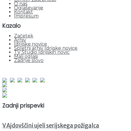
O nas
Oglaševanje
Kontakt
Impresum
Kazalo
Začetek
Arhiv
Idrijske novice
Spletni arhiv Idrijske novice
TV Studio Idrijskih novic
Mali oglasi
Zadnje slovo
obiskov od 1. januarja 2026
Obiskovalcev skupaj : 943627
Prikazov skupaj : 2518571
Trenutno : 65
Zadnji prispevki
V Ajdovščini ujeli serijskega požigalca