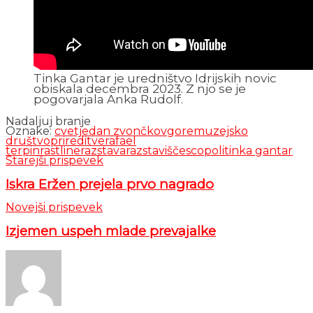
Tinka Gantar je uredništvo Idrijskih novic
obiskala decembra 2023. Z njo se je
pogovarjala Anka Rudolf.
Nadaljuj branje
Oznake:
cvetje
dan zvončkov
gore
muzejsko
društvo
prireditve
rafael
terpin
rastline
razstava
razstavišče
scopoli
tinka gantar
Starejši prispevek
Iskra Eržen prejela prvo nagrado
Novejši prispevek
Izjemen uspeh mlade prevajalke