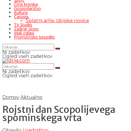
Šport
Črna kronika
Gospodarstvo
Kultura
Časopis
Spletni arhiv Idrijske novice
TV Studio
Zadnje slovo
Mali oglasi
Promocijsko besedilo
Ni zadetkov
Ogled vseh zadetkov
Ni zadetkov
Ogled vseh zadetkov
Domov
Aktualno
Rojstni dan Scopolijevega
spominskega vrta
Objavilo
Uredništvo