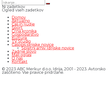
Ni zadetkov
Ogled vseh zadetkov
Domov
Aktualno
Čas in ljudje
Šport
Črna kronika
Gospodarstvo
Kultura
TV Studio
Časopis idrijske novice
Spletni arhiv Idrijske novice
Zadnje slovo
Mali oglasi
O nas
Kontakt
© 2023 ABC Merkur d.o.o. Idrija, 2001 - 2023. Avtorsko
zaščiteno. Vse pravice pridržane.