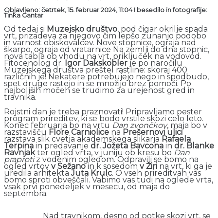
Objavljeno: četrtek, 15. februar 2024, 11:04 I besedilo in fotografije:
Tinka Gantar
Od tedaj si
Muzejsko društvo
, pod čigar okrilje spada
vrt, prizadeva za njegovo čim lepšo zunanjo podobo
in varnost obiskovalcev. Nove stopnice, ograja nad
škarpo, ograja od vratarnice Na zemlji do dna stopnic,
nova tabla ob vhodu na vrt, priključek na vodovod.
Fitocenolog dr.
Igor Dakskobler
je po naročilu
Muzejskega društva preštel rastline: skoraj 400
različnih je! Nekatere potrebujejo nego in spodbudo,
spet druge rastejo in se množijo brez pomoči. Po
najboljših močeh se trudimo za urejenost gred in
travnika.
Rojstni dan je treba praznovati! Pripravljamo pester
program prireditev, ki se bodo vrstile skozi celo leto.
Konec februarja bo na vrtu
Dan zvončkov
, maja bo v
razstavišču
Flore Carniolice
na
Prešernovi ulici
razstava slik cvetja akademskega slikarja
Rafaela
Terpina
in predavanje
dr. Jožeta Bavcona
in
dr. Blanke
Ravnjak
ter ogled vrta, v juniju ob kresu bo
Dan
praproti
z vodenim ogledom. Odpravili se bomo na
ogled vrtov
v Sežano
in k sosedom
v Žiri
na vrt, ki ga je
uredila arhitekta
Juta Krulc
. O vseh prireditvah vas
bomo sproti obveščali. Vabimo vas tudi na oglede vrta,
vsak prvi ponedeljek v mesecu, od maja do
septembra.
Nad travnikom, desno od potke skozi vrt, se