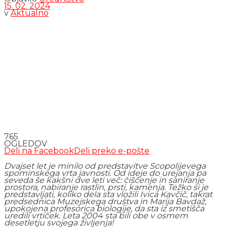
15. 02. 2024
v
Aktualno
765
OGLEDOV
Deli na Facebook
Deli preko e-pošte
Dvajset let je minilo od predstavitve Scopolijevega
spominskega vrta javnosti. Od ideje do urejanja pa
seveda še kakšni dve leti več: čiščenje in saniranje
prostora, nabiranje rastlin, prsti, kamenja. Težko si je
predstavljati, koliko dela sta vložili Ivica Kavčič, takrat
predsednica Muzejskega društva in Marija Bavdaž,
upokojena profesorica biologije, da sta iz smetišča
uredili vrtiček. Leta 2004 sta bili obe v osmem
desetletju svojega življenja!