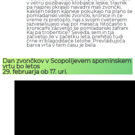
v vetru pozibavajo klobasice leske, travnik
pa najprej okrasijo navadni mali zvončki,
kakšen teden kasneje pokukajo na plano še
pomladanski veliki zvončki, kronice in če
vreme ni pretoplo, nas s svojim cvetenjem
razveseljujejo vsaj pol meseca. Istočasno s
kronicami zacvetijo še pomladanski žafrani.
Kaj pa trobentice? Seveda, sem in tja
zacvetijo že v začetku leta, prehitijo tudi
črne in blagodišeče telohe. Prevladujoča
barva vrta v tem času je bela.
Dan zvončkov v Scopolijevem spominskem
vrtu bo letos
29. februarja ob 17. uri.