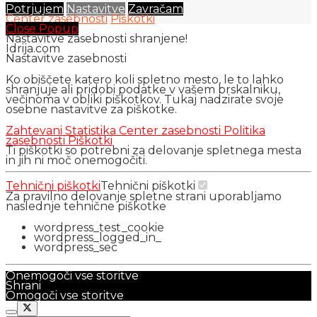
Potrjujem
Nastavitve
Zavračam
Center zasebnosti
Piškotki
Close Popup
Nastavitve zasebnosti shranjene!
Idrija.com
Nastavitve zasebnosti
Ko obiščete katero koli spletno mesto, le to lahko
shranjuje ali pridobi podatke v vašem brskalniku,
večinoma v obliki piškotkov. Tukaj nadzirate svoje
osebne nastavitve za piškotke.
Zahtevani
Statistika
Center zasebnosti
Politika
zasebnosti
Piškotki
Ti piškotki so potrebni za delovanje spletnega mesta
in jih ni moč onemogočiti.
Tehnični piškotki
Tehnični piškotki
Za pravilno delovanje spletne strani uporabljamo
naslednje tehnične piškotke
wordpress_test_cookie
wordpress_logged_in_
wordpress_sec
Onemogoči vse storitve
Shrani
Omogoči vse storitve