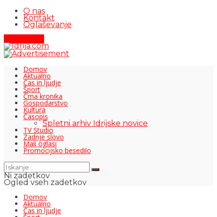
O nas
Kontakt
Oglaševanje
Pišite nam
Domov
Aktualno
Čas in ljudje
Šport
Črna kronika
Gospodarstvo
Kultura
Časopis
Spletni arhiv Idrijske novice
TV Studio
Zadnje slovo
Mali oglasi
Promocijsko besedilo
Ni zadetkov
Ogled vseh zadetkov
Domov
Aktualno
Čas in ljudje