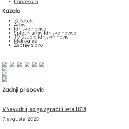
Impresum
Kazalo
Začetek
Arhiv
Idrijske novice
Spletni arhiv Idrijske novice
TV Studio Idrijskih novic
Mali oglasi
Zadnje slovo
obiskov od 1. januarja 2026
Obiskovalcev skupaj : 942456
Prikazov skupaj : 2515840
Trenutno : 80
Zadnji prispevki
V Savudriji so ga zgradili leta 1818
7. avgusta, 2026