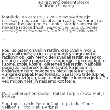
edinstveno paleontološko
dediščino Slovenije.
Marsikdo je v otroštvu z veliko radovednostjo
raziskoval naravo in zbiral zanimive oblike kamnin ali
nenavadne okamnele ostanke. Morda vam ostalo
nekaj te radovednosti.
Vabimo vas, da si ogledate
razstavljene okamnine v Rudniški geološki zbirki.
Fosili so ostanki živali in rastlin, ki so živeli v morju,
jezeru ali močvirju in so se ohranili v kamninah v
različnih oblikah. Mehki deli živali ali rastlin se redko
ohranijo, veliko pogosteje se ohranijo trdni deli, kot so
lupine, zobje, kosti ali oleseneli deli rastlin. Najboljši
pogoji za nastanek fosila so takrat, ko je odmrli
organizem hitro pokopan v blato, pesek ali celo
vulkanski pepel. Med fosilizacijo se lahko trde lupine
ali hišice raztopijo, tako se ohranijo le kamena jedra. Po
več milijonih let jih najdemo kot fosile.
Polž Bellerophon-podaril Rafael Terpin / Foto: Matija
Križnar
Spodnjetriasni kačjerepi. Najditelj, zbirka: Goran
Velikonja. Foto: Matija Križnar