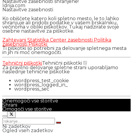
Nastavitve zasebnosti shranjene!
Idrija.com
Nastavitve zasebnosti
Ko obiščete katero koli spletno mesto, le to lahko
shranjuje ali pridobi podatke v vašem brskalniku,
večinoma v obliki piškotkov. Tukaj nadzirate svoje
osebne nastavitve za piškotke.
Zahtevani
Statistika
Center zasebnosti
Politika
zasebnosti
Piškotki
Ti piškotki so potrebni za delovanje spletnega mesta
in jih ni moč onemogočiti.
Tehnični piškotki
Tehnični piškotki
Za pravilno delovanje spletne strani uporabljamo
naslednje tehnične piškotke
wordpress_test_cookie
wordpress_logged_in_
wordpress_sec
Onemogoči vse storitve
Shrani
Omogoči vse storitve
Ni zadetkov
Ogled vseh zadetkov