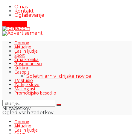
O nas
Kontakt
Oglaševanje
Pišite nam
Domov
Aktualno
Čas in ljudje
Šport
Črna kronika
Gospodarstvo
Kultura
Časopis
Spletni arhiv Idrijske novice
TV Studio
Zadnje slovo
Mali oglasi
Promocijsko besedilo
Ni zadetkov
Ogled vseh zadetkov
Domov
Aktualno
Čas in ljudje