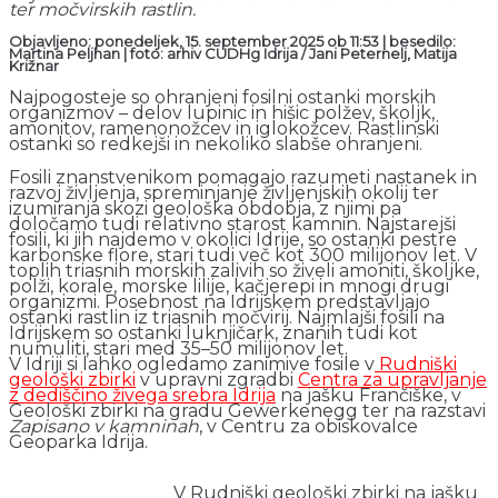
ter močvirskih rastlin.
Objavljeno: ponedeljek, 15. september 2025 ob 11:53 | besedilo:
Martina Peljhan | foto: arhiv CUDHg Idrija / Jani Peternelj, Matija
Križnar
Najpogosteje so ohranjeni fosilni ostanki morskih
organizmov – delov lupinic in hišic polžev, školjk,
amonitov, ramenonožcev in iglokožcev. Rastlinski
ostanki so redkejši in nekoliko slabše ohranjeni.
Fosili znanstvenikom pomagajo razumeti nastanek in
razvoj življenja, spreminjanje življenjskih okolij ter
izumiranja skozi geološka obdobja, z njimi pa
določamo tudi relativno starost kamnin. Najstarejši
fosili, ki jih najdemo v okolici Idrije, so ostanki pestre
karbonske flore, stari tudi več kot 300 milijonov let. V
toplih triasnih morskih zalivih so živeli amoniti, školjke,
polži, korale, morske lilije, kačjerepi in mnogi drugi
organizmi. Posebnost na Idrijskem predstavljajo
ostanki rastlin iz triasnih močvirij. Najmlajši fosili na
Idrijskem so ostanki luknjičark, znanih tudi kot
numuliti, stari med 35–50 milijonov let.
V Idriji si lahko ogledamo zanimive fosile v
Rudniški
geološki zbirki
v upravni zgradbi
Centra za upravljanje
z dediščino živega srebra Idrija
na jašku Frančiške, v
Geološki zbirki na gradu Gewerkenegg ter na razstavi
Zapisano v kamninah
, v Centru za obiskovalce
Geoparka Idrija.
V Rudniški geološki zbirki na jašku