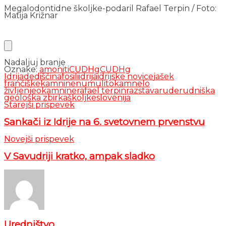
Megalodontidne školjke-podaril Rafael Terpin / Foto:
Matija Križnar
Nadaljuj branje
Oznake:
amoniti
CUDHg
CUDHg
Idrija
dediščina
fosili
idrija
idrijske novice
jašek
frančiške
kamnine
numulit
okamnelo
življenje
okamnine
rafael terpin
razstava
rude
rudniška
geološka zbirka
školjke
slovenija
Starejši prispevek
Sankači iz Idrije na 6. svetovnem prvenstvu
Novejši prispevek
V Savudriji kratko, ampak sladko
Uredništvo