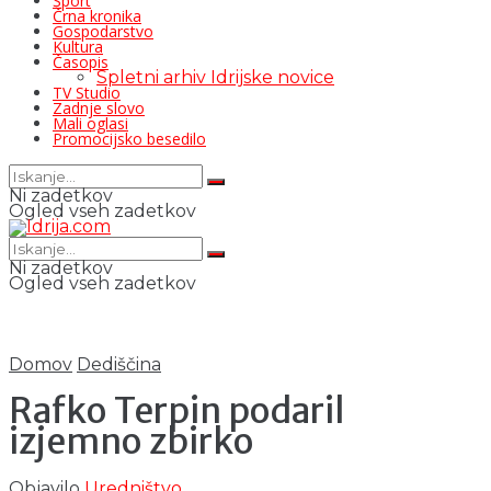
Šport
Črna kronika
Gospodarstvo
Kultura
Časopis
Spletni arhiv Idrijske novice
TV Studio
Zadnje slovo
Mali oglasi
Promocijsko besedilo
Ni zadetkov
Ogled vseh zadetkov
Ni zadetkov
Ogled vseh zadetkov
Domov
Dediščina
Rafko Terpin podaril
izjemno zbirko
Objavilo
Uredništvo