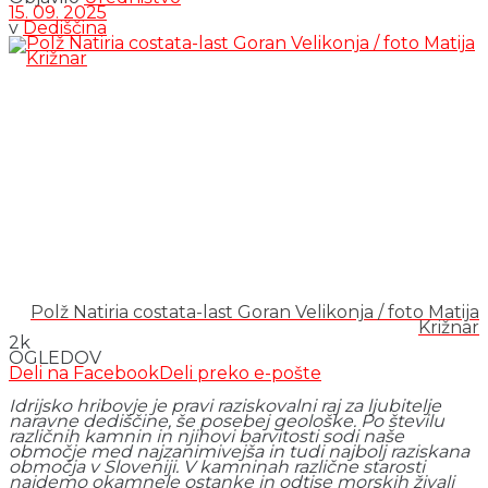
15. 09. 2025
v
Dediščina
Polž Natiria costata-last Goran Velikonja / foto Matija
Križnar
2k
OGLEDOV
Deli na Facebook
Deli preko e-pošte
Idrijsko hribovje je pravi raziskovalni raj za ljubitelje
naravne dediščine, še posebej geološke. Po številu
različnih kamnin in njihovi barvitosti sodi naše
območje med najzanimivejša in tudi najbolj raziskana
območja v Sloveniji. V kamninah različne starosti
najdemo okamnele ostanke in odtise morskih živali