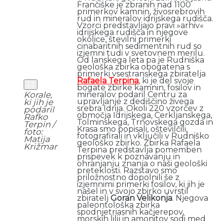
Frančiške je zbranih nad 1100
primerkov kamnin, živosrebrovih
rud in mineralov idrijskega rudišča.
Vzorci predstavljajo pravi »arhiv«
idrijskega rudišča in njegove
okolice, številni primerki
cinabaritnih sedimentnih rud so
izjemni tudi v svetovnem merilu.
Od lanskega leta pa je Rudniška
geološka zbirka obogatena s
primerki vsestranskega zbiratelja
Rafaela Terpina
, ki je del svoje
bogate zbirke kamnin, fosilov in
mineralov podaril Centru za
Korale,
upravljanje z dediščino živega
ki jih je
srebra Idrija. Okoli 220 vzorcev z
podaril
območja Idrijskega, Cerkljanskega,
Rafko
Tolminskega, Trnovskega gozda in
Terpin /
Krasa smo popisali, oštevilčili,
foto:
fotografirali in vključili v Rudniško
Matija
geološko zbirko. Zbirka Rafaela
Križmar
Terpina predstavlja pomemben
prispevek k poznavanju in
ohranjanju znanja o naši geološki
preteklosti. Razstavo smo
priložnostno dopolnili še z
izjemnimi primerki fosilov, ki jih je
našel in v svojo zbirko uvrstil
zbiratelj
Goran Velikonja
. Njegova
paleontološka zbirka
spodnjetriasnih kačjerepov,
morskih lilij in amonitov sodi med