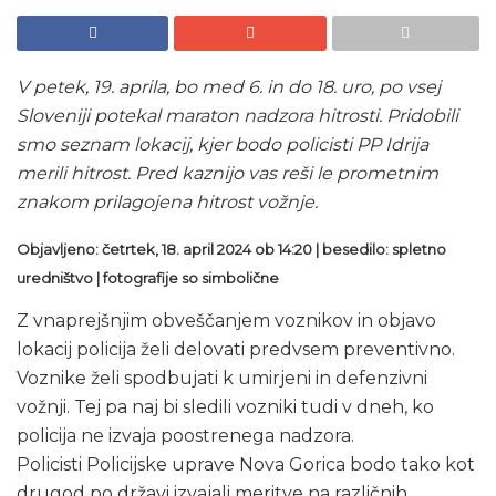
V petek, 19. aprila, bo med 6. in do 18. uro, po vsej
Sloveniji potekal maraton nadzora hitrosti. Pridobili
smo seznam lokacij, kjer bodo policisti PP Idrija
merili hitrost. Pred kaznijo vas reši le prometnim
znakom prilagojena hitrost vožnje.
Objavljeno: četrtek, 18. april 2024 ob 14:20 | besedilo: spletno
uredništvo | fotografije so simbolične
Z vnaprejšnjim obveščanjem voznikov in objavo
lokacij policija želi delovati predvsem preventivno.
Voznike želi spodbujati k umirjeni in defenzivni
vožnji. Tej pa naj bi sledili vozniki tudi v dneh, ko
policija ne izvaja poostrenega nadzora.
Policisti Policijske uprave Nova Gorica bodo tako kot
drugod po državi izvajali meritve na različnih