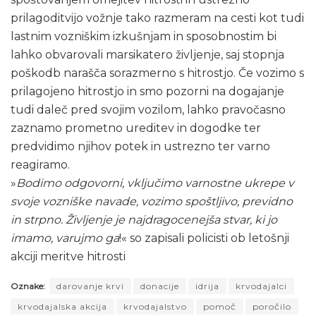
prilagoditvijo vožnje tako razmeram na cesti kot tudi
lastnim vozniškim izkušnjam in sposobnostim bi
lahko obvarovali marsikatero življenje, saj stopnja
poškodb narašča sorazmerno s hitrostjo. Če vozimo s
prilagojeno hitrostjo in smo pozorni na dogajanje
tudi daleč pred svojim vozilom, lahko pravočasno
zaznamo prometno ureditev in dogodke ter
predvidimo njihov potek in ustrezno ter varno
reagiramo.
»
Bodimo odgovorni, vključimo varnostne ukrepe v
svoje vozniške navade, vozimo spoštljivo, previdno
in strpno. Življenje je najdragocenejša stvar, ki jo
imamo, varujmo ga
!« so zapisali policisti ob letošnji
akciji meritve hitrosti
Oznake:
darovanje krvi
donacije
idrija
krvodajalci
krvodajalska akcija
krvodajalstvo
pomoč
poročilo