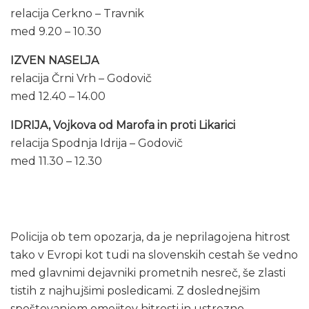
relacija Cerkno – Travnik
med 9.20 – 10.30
IZVEN NASELJA
relacija Črni Vrh – Godovič
med 12.40 – 14.00
IDRIJA, Vojkova od Marofa in proti Likarici
relacija Spodnja Idrija – Godovič
med 11.30 – 12.30
Policija ob tem opozarja, da je neprilagojena hitrost
tako v Evropi kot tudi na slovenskih cestah še vedno
med glavnimi dejavniki prometnih nesreč, še zlasti
tistih z najhujšimi posledicami. Z doslednejšim
spoštovanjem omejitev hitrosti in ustrezno