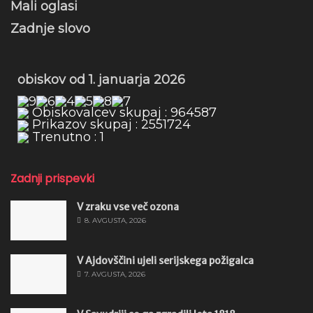
Mali oglasi
Zadnje slovo
obiskov od 1. januarja 2026
Obiskovalcev skupaj : 964587
Prikazov skupaj : 2551724
Trenutno : 1
Zadnji prispevki
V zraku vse več ozona
8. AVGUSTA, 2026
V Ajdovščini ujeli serijskega požigalca
7. AVGUSTA, 2026