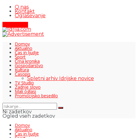
O nas
Kontakt
Oglaševanje
Pišite nam
Domov
Aktualno
Čas in ljudje
Šport
Črna kronika
Gospodarstvo
Kultura
Časopis
Spletni arhiv Idrijske novice
TV Studio
Zadnje slovo
Mali oglasi
Promocijsko besedilo
Ni zadetkov
Ogled vseh zadetkov
Domov
Aktualno
Čas in ljudje