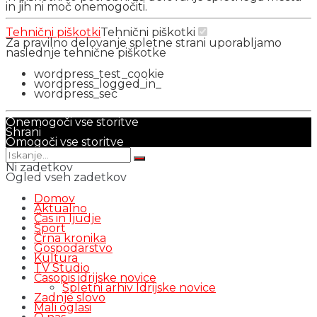
in jih ni moč onemogočiti.
Tehnični piškotki
Tehnični piškotki
Za pravilno delovanje spletne strani uporabljamo
naslednje tehnične piškotke
wordpress_test_cookie
wordpress_logged_in_
wordpress_sec
Onemogoči vse storitve
Shrani
Omogoči vse storitve
Ni zadetkov
Ogled vseh zadetkov
Domov
Aktualno
Čas in ljudje
Šport
Črna kronika
Gospodarstvo
Kultura
TV Studio
Časopis idrijske novice
Spletni arhiv Idrijske novice
Zadnje slovo
Mali oglasi