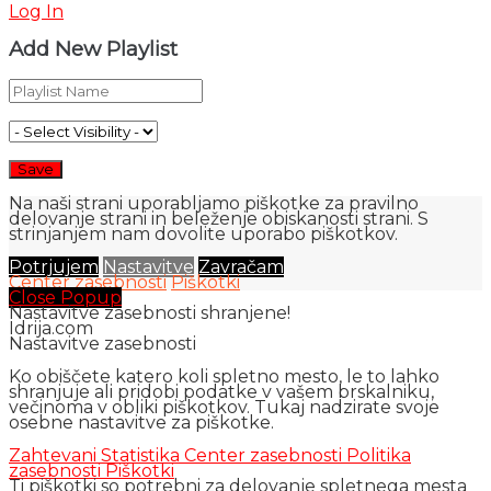
Log In
Add New Playlist
Na naši strani uporabljamo piškotke za pravilno
delovanje strani in beleženje obiskanosti strani. S
strinjanjem nam dovolite uporabo piškotkov.
Potrjujem
Nastavitve
Zavračam
Center zasebnosti
Piškotki
Close Popup
Nastavitve zasebnosti shranjene!
Idrija.com
Nastavitve zasebnosti
Ko obiščete katero koli spletno mesto, le to lahko
shranjuje ali pridobi podatke v vašem brskalniku,
večinoma v obliki piškotkov. Tukaj nadzirate svoje
osebne nastavitve za piškotke.
Zahtevani
Statistika
Center zasebnosti
Politika
zasebnosti
Piškotki
Ti piškotki so potrebni za delovanje spletnega mesta