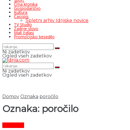
Šport
Črna kronika
Gospodarstvo
Kultura
Časopis
Spletni arhiv Idrijske novice
TV Studio
Zadnje slovo
Mali oglasi
Promocijsko besedilo
Ni zadetkov
Ogled vseh zadetkov
Ni zadetkov
Ogled vseh zadetkov
Domov
Oznaka
poročilo
Oznaka:
poročilo
Aktualno