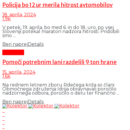
Policija bo 12 ur merila hitrost avtomobilov
18. aprila, 2024
1.9k
V petek, 19. aprila, bo med 6. in do 18. uro, po vsej
Sloveniji potekal maraton nadzora hitrosti. Pridobili
smo ...
Beri naprej
Details
Aktualno
Pomoči potrebnim lani razdelili 9 ton hrane
15. aprila, 2024
1.6k
Na rednem letnem zboru Rdečega križa so člani
Območnega združenja Idrija obravnavali poročilo
nadzornega odbora, poročilo o delu ter finančno ...
Beri naprej
Details