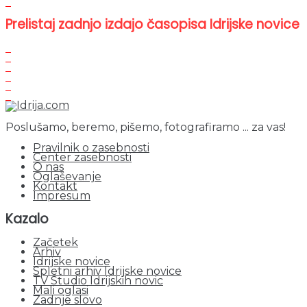
Prelistaj zadnjo izdajo časopisa Idrijske novice
Poslušamo, beremo, pišemo, fotografiramo ... za vas!
Pravilnik o zasebnosti
Center zasebnosti
O nas
Oglaševanje
Kontakt
Impresum
Kazalo
Začetek
Arhiv
Idrijske novice
Spletni arhiv Idrijske novice
TV Studio Idrijskih novic
Mali oglasi
Zadnje slovo