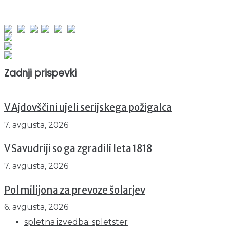
obiskov od 1. januarja 2026
Obiskovalcev skupaj : 951770
Prikazov skupaj : 2533198
Trenutno : 69
Zadnji prispevki
V Ajdovščini ujeli serijskega požigalca
7. avgusta, 2026
V Savudriji so ga zgradili leta 1818
7. avgusta, 2026
Pol milijona za prevoze šolarjev
6. avgusta, 2026
spletna izvedba: spletster