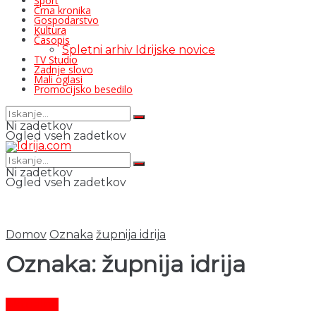
Šport
Črna kronika
Gospodarstvo
Kultura
Časopis
Spletni arhiv Idrijske novice
TV Studio
Zadnje slovo
Mali oglasi
Promocijsko besedilo
Ni zadetkov
Ogled vseh zadetkov
Ni zadetkov
Ogled vseh zadetkov
Domov
Oznaka
župnija idrija
Oznaka:
župnija idrija
Aktualno