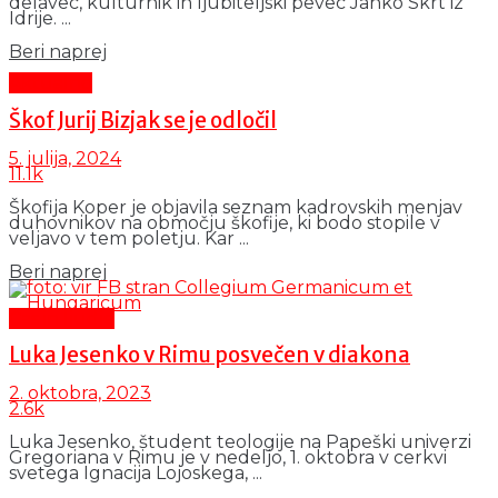
delavec, kulturnik in ljubiteljski pevec Janko Skrt iz
Idrije. ...
Details
Beri naprej
Aktualno
Škof Jurij Bizjak se je odločil
5. julija, 2024
11.1k
Škofija Koper je objavila seznam kadrovskih menjav
duhovnikov na območju škofije, ki bodo stopile v
veljavo v tem poletju. Kar ...
Details
Beri naprej
Čas in ljudje
Luka Jesenko v Rimu posvečen v diakona
2. oktobra, 2023
2.6k
Luka Jesenko, študent teologije na Papeški univerzi
Gregoriana v Rimu je v nedeljo, 1. oktobra v cerkvi
svetega Ignacija Lojoskega, ...