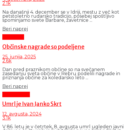
2.1k
Na današnji 4. december se v Idriji, mestu z več kot
petstoletno rudarsko tradicijo, posebej spoštljivo
spominjamo svete Barbare, zavetnice ...
Details
Beri naprej
Aktualno
Občinske nagrade so podeljene
25. junija, 2025
2.6k
Dan pred praznikom občine so na svečanem
zasedanju sveta občine v Rebru podelili nagrade in
priznanja občine za koledarsko leto ...
Details
Beri naprej
Čas in ljudje
Umrl je Ivan Janko Skrt
12. avgusta, 2024
3.1k
V 86. letu je v četrtek, 8. avgusta umrl ugleden javni