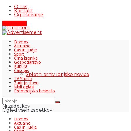
O nas
Kontakt
Oglaševanje
Pišite nam
Domov
Aktualno
Čas in ljudje
Šport
Črna kronika
Gospodarstvo
Kultura
Časopis
Spletni arhiv Idrijske novice
TV Studio
Zadnje slovo
Mali oglasi
Promocijsko besedilo
Ni zadetkov
Ogled vseh zadetkov
Domov
Aktualno
Čas in ljudje