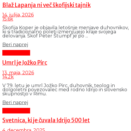
Blaž Lapanja ni več škofijski tajnik
14. julija, 2026
15.6k
Škofija Koper je objavila letošnje menjave duhovnikov,
ki si tradicionalno poleti izmenjujejo kraje svojega
delovanja. Škof Peter Štumpf je po ...
Details
Beri naprej
Čas in ljudje
Umrl je Jožko Pirc
13. maja, 2026
14.2k
V 79. letu je umrl Jožko Pirc, duhovnik, teolog in
dolgoletni povezovalec med rodno Idrijo in slovensko
skupnostjo v Rimu.
Details
Beri naprej
Čas in ljudje
Svetnica, ki je čuvala Idrijo 500 let
4. decembra, 2025