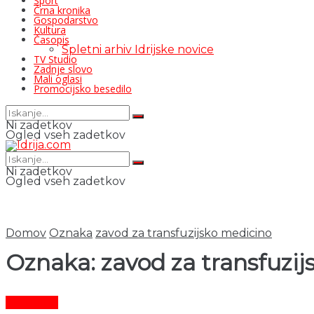
Šport
Črna kronika
Gospodarstvo
Kultura
Časopis
Spletni arhiv Idrijske novice
TV Studio
Zadnje slovo
Mali oglasi
Promocijsko besedilo
Ni zadetkov
Ogled vseh zadetkov
Ni zadetkov
Ogled vseh zadetkov
Domov
Oznaka
zavod za transfuzijsko medicino
Oznaka:
zavod za transfuzi
Aktualno