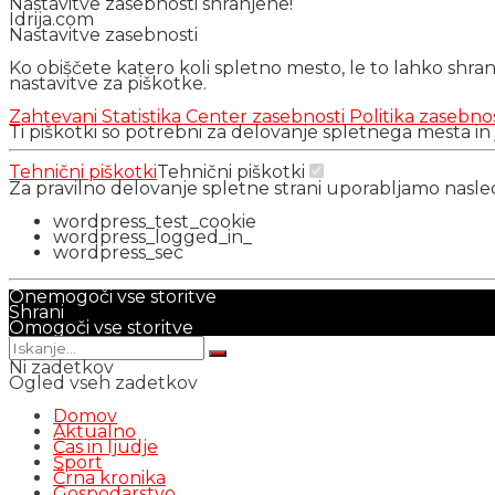
Nastavitve zasebnosti shranjene!
Idrija.com
Nastavitve zasebnosti
Ko obiščete katero koli spletno mesto, le to lahko shra
nastavitve za piškotke.
Zahtevani
Statistika
Center zasebnosti
Politika zasebno
Ti piškotki so potrebni za delovanje spletnega mesta in
Tehnični piškotki
Tehnični piškotki
Za pravilno delovanje spletne strani uporabljamo nasl
wordpress_test_cookie
wordpress_logged_in_
wordpress_sec
Onemogoči vse storitve
Shrani
Omogoči vse storitve
Ni zadetkov
Ogled vseh zadetkov
Domov
Aktualno
Čas in ljudje
Šport
Črna kronika
Gospodarstvo