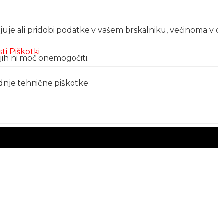
njuje ali pridobi podatke v vašem brskalniku, večinoma v 
sti
Piškotki
 jih ni moč onemogočiti.
ednje tehnične piškotke