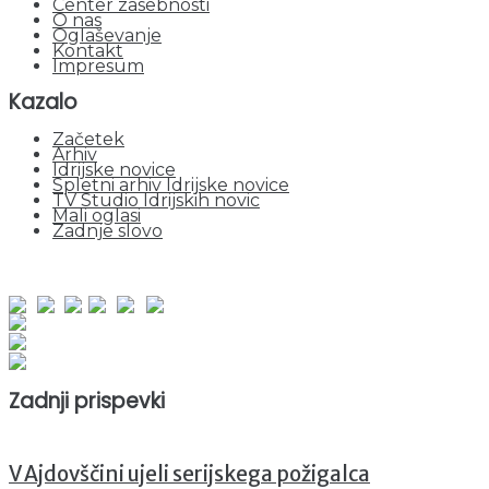
Center zasebnosti
O nas
Oglaševanje
Kontakt
Impresum
Kazalo
Začetek
Arhiv
Idrijske novice
Spletni arhiv Idrijske novice
TV Studio Idrijskih novic
Mali oglasi
Zadnje slovo
obiskov od 1. januarja 2026
Obiskovalcev skupaj : 951400
Prikazov skupaj : 2532569
Trenutno : 78
Zadnji prispevki
V Ajdovščini ujeli serijskega požigalca