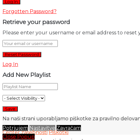
Forgotten Password?
Retrieve your password
Please enter your username or email address to reset 
Log In
Add New Playlist
Na naši strani uporabljamo piškotke za pravilno delovanj
Potrjujem
Nastavitve
Zavračam
Center zasebnosti
Piškotki
Close Popup