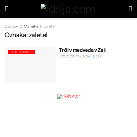
Domov
Oznaka
zaletel
Oznaka:
zaletel
Trčil v medveda v Zali
ČRNI DOGODKI
27. AVGUSTA, 2024
7.3K