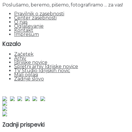
Poslušamo, beremo, pišemo, fotografiramo ... za vas!
Pravilnik o zasebnosti
Center zasebnosti
O nas
Oglaševanje
Kontakt
Impresum
Kazalo
Začetek
Arhiv
Idrijske novice
Spletni arhiv Idrijske novice
TV Studio Idrijskih novic
Mali oglasi
Zadnje slovo
obiskov od 1. januarja 2026
Obiskovalcev skupaj : 964589
Prikazov skupaj : 2551726
Trenutno : 1
Zadnji prispevki