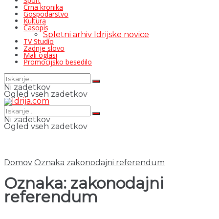
Šport
Črna kronika
Gospodarstvo
Kultura
Časopis
Spletni arhiv Idrijske novice
TV Studio
Zadnje slovo
Mali oglasi
Promocijsko besedilo
Ni zadetkov
Ogled vseh zadetkov
Ni zadetkov
Ogled vseh zadetkov
Domov
Oznaka
zakonodajni referendum
Oznaka:
zakonodajni
referendum