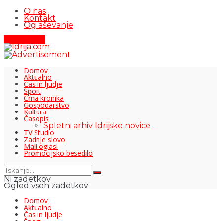
O nas
Kontakt
Oglaševanje
Pišite nam
Domov
Aktualno
Čas in ljudje
Šport
Črna kronika
Gospodarstvo
Kultura
Časopis
Spletni arhiv Idrijske novice
TV Studio
Zadnje slovo
Mali oglasi
Promocijsko besedilo
Ni zadetkov
Ogled vseh zadetkov
Domov
Aktualno
Čas in ljudje