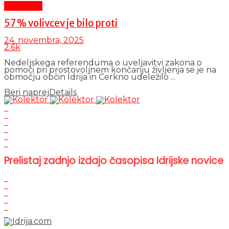
Aktualno
57 % volivcev je bilo proti
24. novembra, 2025
2.6k
Nedeljskega referenduma o uveljavitvi zakona o
pomoči pri prostovoljnem končanju življenja se je na
območju občin Idrija in Cerkno udeležilo ...
Beri naprej
Details
Prelistaj zadnjo izdajo časopisa Idrijske novice