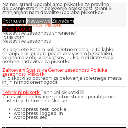
Na naši strani uporabljamo piškotke za pravilno
delovanje strani in beleženje obiskanosti strani. S
strinjanjem nam dovolite uporabo piškotkov.
Potrjujem
Nastavitve
Zavračam
Center zasebnosti
Piškotki
Close Popup
Nastavitve zasebnosti shranjene!
Idrija.com
Nastavitve zasebnosti
Ko obiščete katero koli spletno mesto, le to lahko
shranjuje ali pridobi podatke v vašem brskalniku,
večinoma v obliki piškotkov. Tukaj nadzirate svoje
osebne nastavitve za piškotke.
Zahtevani
Statistika
Center zasebnosti
Politika
zasebnosti
Piškotki
Ti piškotki so potrebni za delovanje spletnega mesta
in jih ni moč onemogočiti.
Tehnični piškotki
Tehnični piškotki
Za pravilno delovanje spletne strani uporabljamo
naslednje tehnične piškotke
wordpress_test_cookie
wordpress_logged_in_
wordpress_sec