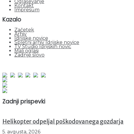
Oglaševanje
Kontakt
Impresum
Kazalo
Začetek
Arhiv
Idrijske novice
Spletni arhiv Idrijske novice
TV Studio Idrijskih novic
Mali oglasi
Zadnje slovo
obiskov od 1. januarja 2026
Obiskovalcev skupaj : 935773
Prikazov skupaj : 2500776
Trenutno : 22
Zadnji prispevki
Helikopter odpeljal poškodovanega gozdarja
5. avgusta, 2026