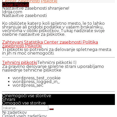
Center zasebnosti
Piškotki
Close Popup
Nastavitve zasebnosti shranjene!
Idrija.com
Nastavitve zasebnosti
Ko obiščete katero koli spletno mesto, le to lahko
shranjuje ali pridobi podatke v vašem brskalniku,
večinoma v obliki piškotkov. Tukaj nadzirate svoje
osebne nastavitve za piškotke.
Zahtevani
Statistika
Center zasebnosti
Politika
zasebnosti
Piškotki
Ti piškotki so potrebni za delovanje spletnega mesta
in jih ni moč onemogočiti.
Tehnični piškotki
Tehnični piškotki
Za pravilno delovanje spletne strani uporabljamo
naslednje tehnične piškotke
wordpress_test_cookie
wordpress_logged_in_
wordpress_sec
Onemogoči vse storitve
Shrani
Omogoči vse storitve
Ni zadetkov
Ogled vseh zadetkov