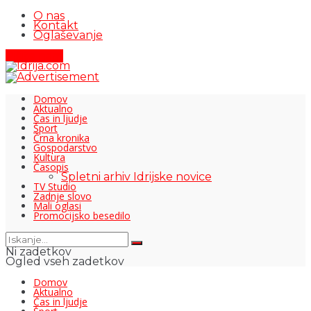
O nas
Kontakt
Oglaševanje
Pišite nam
Domov
Aktualno
Čas in ljudje
Šport
Črna kronika
Gospodarstvo
Kultura
Časopis
Spletni arhiv Idrijske novice
TV Studio
Zadnje slovo
Mali oglasi
Promocijsko besedilo
Ni zadetkov
Ogled vseh zadetkov
Domov
Aktualno
Čas in ljudje