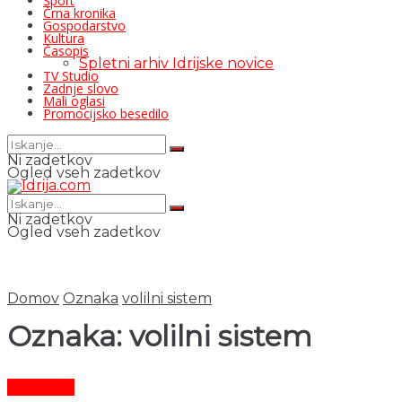
Šport
Črna kronika
Gospodarstvo
Kultura
Časopis
Spletni arhiv Idrijske novice
TV Studio
Zadnje slovo
Mali oglasi
Promocijsko besedilo
Ni zadetkov
Ogled vseh zadetkov
Ni zadetkov
Ogled vseh zadetkov
Domov
Oznaka
volilni sistem
Oznaka:
volilni sistem
Aktualno