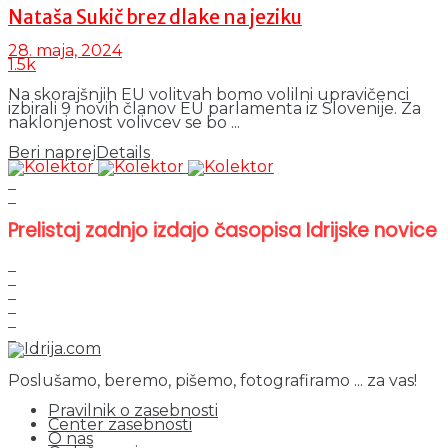
Nataša Sukič brez dlake na jeziku
28. maja, 2024
1.5k
Na skorajšnjih EU volitvah bomo volilni upravičenci
izbirali 9 novih članov EU parlamenta iz Slovenije. Za
naklonjenost volivcev se bo ...
Beri naprej
Details
Prelistaj zadnjo izdajo časopisa Idrijske novice
Poslušamo, beremo, pišemo, fotografiramo ... za vas!
Pravilnik o zasebnosti
Center zasebnosti
O nas