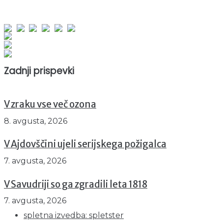
obiskov od 1. januarja 2026
Obiskovalcev skupaj : 959322
Prikazov skupaj : 2544022
Trenutno : 73
Zadnji prispevki
V zraku vse več ozona
8. avgusta, 2026
V Ajdovščini ujeli serijskega požigalca
7. avgusta, 2026
V Savudriji so ga zgradili leta 1818
7. avgusta, 2026
spletna izvedba: spletster