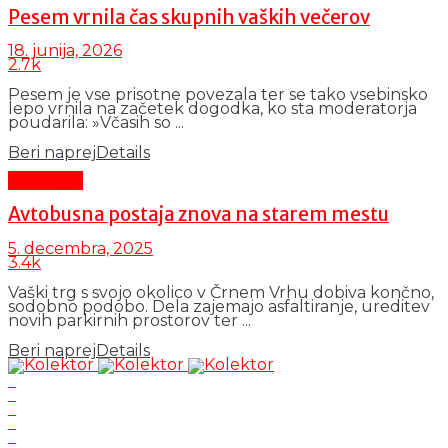
Pesem vrnila čas skupnih vaških večerov
18. junija, 2026
2.7k
Pesem je vse prisotne povezala ter se tako vsebinsko
lepo vrnila na začetek dogodka, ko sta moderatorja
poudarila: »Včasih so ...
Beri naprej
Details
Aktualno
Avtobusna postaja znova na starem mestu
5. decembra, 2025
3.4k
Vaški trg s svojo okolico v Črnem Vrhu dobiva končno,
sodobno podobo. Dela zajemajo asfaltiranje, ureditev
novih parkirnih prostorov ter ...
Beri naprej
Details