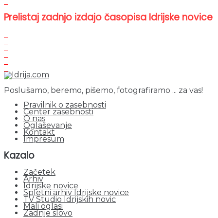
Prelistaj zadnjo izdajo časopisa Idrijske novice
Poslušamo, beremo, pišemo, fotografiramo ... za vas!
Pravilnik o zasebnosti
Center zasebnosti
O nas
Oglaševanje
Kontakt
Impresum
Kazalo
Začetek
Arhiv
Idrijske novice
Spletni arhiv Idrijske novice
TV Studio Idrijskih novic
Mali oglasi
Zadnje slovo