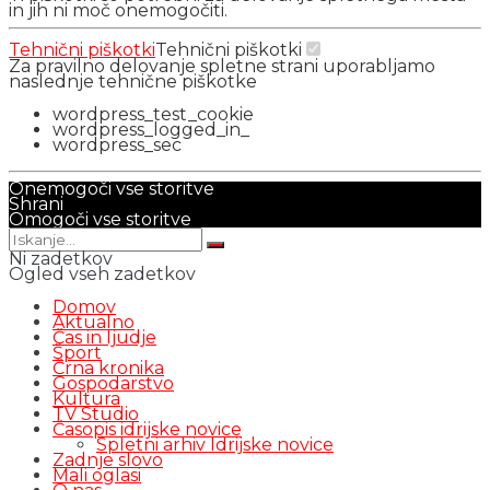
in jih ni moč onemogočiti.
Tehnični piškotki
Tehnični piškotki
Za pravilno delovanje spletne strani uporabljamo
naslednje tehnične piškotke
wordpress_test_cookie
wordpress_logged_in_
wordpress_sec
Onemogoči vse storitve
Shrani
Omogoči vse storitve
Ni zadetkov
Ogled vseh zadetkov
Domov
Aktualno
Čas in ljudje
Šport
Črna kronika
Gospodarstvo
Kultura
TV Studio
Časopis idrijske novice
Spletni arhiv Idrijske novice
Zadnje slovo
Mali oglasi