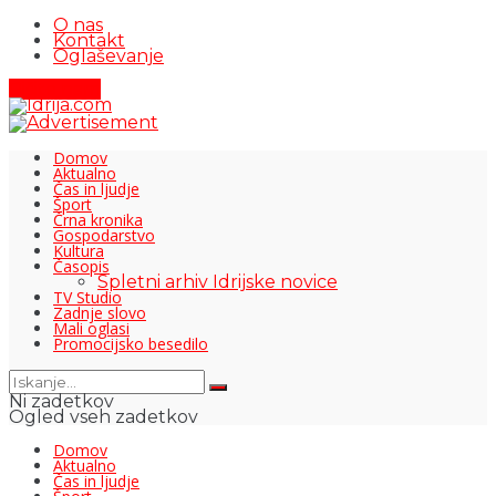
O nas
Kontakt
Oglaševanje
Pišite nam
Domov
Aktualno
Čas in ljudje
Šport
Črna kronika
Gospodarstvo
Kultura
Časopis
Spletni arhiv Idrijske novice
TV Studio
Zadnje slovo
Mali oglasi
Promocijsko besedilo
Ni zadetkov
Ogled vseh zadetkov
Domov
Aktualno
Čas in ljudje