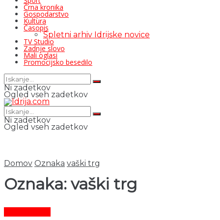
Šport
Črna kronika
Gospodarstvo
Kultura
Časopis
Spletni arhiv Idrijske novice
TV Studio
Zadnje slovo
Mali oglasi
Promocijsko besedilo
Ni zadetkov
Ogled vseh zadetkov
Ni zadetkov
Ogled vseh zadetkov
Domov
Oznaka
vaški trg
Oznaka:
vaški trg
Čas in ljudje