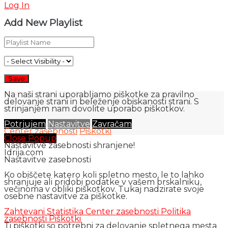
Log In
Add New Playlist
Na naši strani uporabljamo piškotke za pravilno
delovanje strani in beleženje obiskanosti strani. S
strinjanjem nam dovolite uporabo piškotkov.
Potrjujem
Nastavitve
Zavračam
Center zasebnosti
Piškotki
Close Popup
Nastavitve zasebnosti shranjene!
Idrija.com
Nastavitve zasebnosti
Ko obiščete katero koli spletno mesto, le to lahko
shranjuje ali pridobi podatke v vašem brskalniku,
večinoma v obliki piškotkov. Tukaj nadzirate svoje
osebne nastavitve za piškotke.
Zahtevani
Statistika
Center zasebnosti
Politika
zasebnosti
Piškotki
Ti piškotki so potrebni za delovanje spletnega mesta