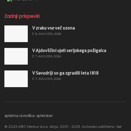
Zadnji prispevki
V zraku vse več ozona
8. AVGUSTA, 2026
V Ajdovščini ujeli serijskega požigalca
7. AVGUSTA, 2026
V Savudriji so ga zgradili leta 1818
7. AVGUSTA, 2026
spletna izvedba: spletster
© 2023 ABC Merkur d.o.o. Idrija, 2001 - 2023. Avtorsko zaščiteno. Vse