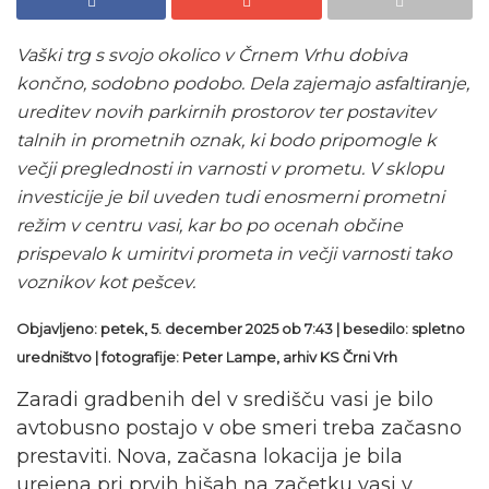
Vaški trg s svojo okolico v Črnem Vrhu dobiva
končno, sodobno podobo. Dela zajemajo asfaltiranje,
ureditev novih parkirnih prostorov ter postavitev
talnih in prometnih oznak, ki bodo pripomogle k
večji preglednosti in varnosti v prometu. V sklopu
investicije je bil uveden tudi enosmerni prometni
režim v centru vasi, kar bo po ocenah občine
prispevalo k umiritvi prometa in večji varnosti tako
voznikov kot pešcev.
Objavljeno: petek, 5. december 2025 ob 7:43 | besedilo: spletno
uredništvo
|
fotografije: Peter Lampe, arhiv KS Črni Vrh
Zaradi gradbenih del v središču vasi je bilo
avtobusno postajo v obe smeri treba začasno
prestaviti. Nova, začasna lokacija je bila
urejena pri prvih hišah na začetku vasi v