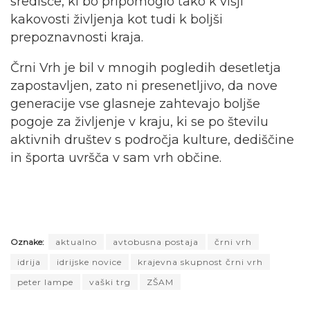
središče, ki bo pripomoglo tako k višji
kakovosti življenja kot tudi k boljši
prepoznavnosti kraja.
Črni Vrh je bil v mnogih pogledih desetletja
zapostavljen, zato ni presenetljivo, da nove
generacije vse glasneje zahtevajo boljše
pogoje za življenje v kraju, ki se po številu
aktivnih društev s področja kulture, dediščine
in športa uvršča v sam vrh občine.
Oznake:
aktualno
avtobusna postaja
črni vrh
idrija
idrijske novice
krajevna skupnost črni vrh
peter lampe
vaški trg
ZŠAM