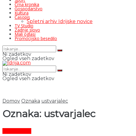
Šport
Črna kronika
Gospodarstvo
Kultura
Časopis
Spletni arhiv Idrijske novice
TV Studio
Zadnje slovo
Mali oglasi
Promocijsko besedilo
Ni zadetkov
Ogled vseh zadetkov
Ni zadetkov
Ogled vseh zadetkov
Domov
Oznaka
ustvarjalec
Oznaka:
ustvarjalec
Čas in ljudje