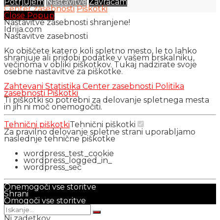
Potrjujem
Nastavitve
Zavračam
Center zasebnosti
Piškotki
Close Popup
Nastavitve zasebnosti shranjene!
Idrija.com
Nastavitve zasebnosti
Ko obiščete katero koli spletno mesto, le to lahko
shranjuje ali pridobi podatke v vašem brskalniku,
večinoma v obliki piškotkov. Tukaj nadzirate svoje
osebne nastavitve za piškotke.
Zahtevani
Statistika
Center zasebnosti
Politika
zasebnosti
Piškotki
Ti piškotki so potrebni za delovanje spletnega mesta
in jih ni moč onemogočiti.
Tehnični piškotki
Tehnični piškotki
Za pravilno delovanje spletne strani uporabljamo
naslednje tehnične piškotke
wordpress_test_cookie
wordpress_logged_in_
wordpress_sec
Onemogoči vse storitve
Shrani
Omogoči vse storitve
Ni zadetkov