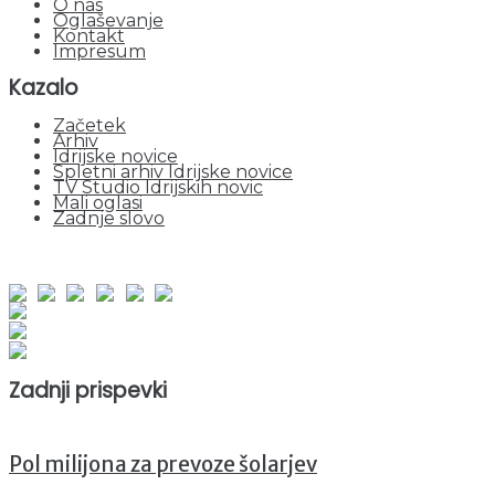
O nas
Oglaševanje
Kontakt
Impresum
Kazalo
Začetek
Arhiv
Idrijske novice
Spletni arhiv Idrijske novice
TV Studio Idrijskih novic
Mali oglasi
Zadnje slovo
obiskov od 1. januarja 2026
Obiskovalcev skupaj : 940030
Prikazov skupaj : 2510660
Trenutno : 42
Zadnji prispevki
Pol milijona za prevoze šolarjev