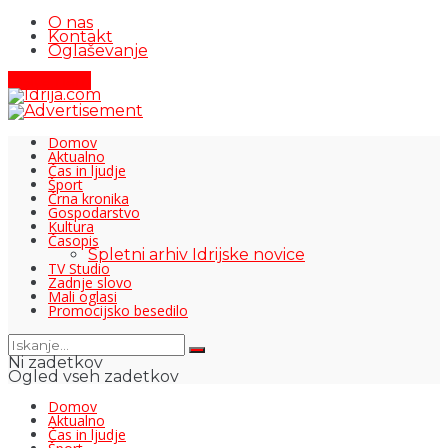
O nas
Kontakt
Oglaševanje
Pišite nam
Domov
Aktualno
Čas in ljudje
Šport
Črna kronika
Gospodarstvo
Kultura
Časopis
Spletni arhiv Idrijske novice
TV Studio
Zadnje slovo
Mali oglasi
Promocijsko besedilo
Ni zadetkov
Ogled vseh zadetkov
Domov
Aktualno
Čas in ljudje