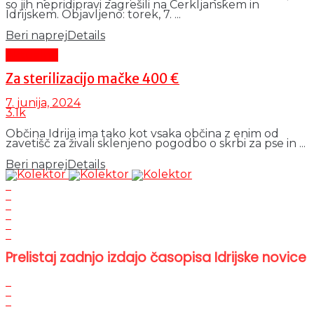
so jih nepridipravi zagrešili na Cerkljanskem in
Idrijskem. Objavljeno: torek, 7. ...
Beri naprej
Details
Aktualno
Za sterilizacijo mačke 400 €
7. junija, 2024
3.1k
Občina Idrija ima tako kot vsaka občina z enim od
zavetišč za živali sklenjeno pogodbo o skrbi za pse in ...
Beri naprej
Details
Prelistaj zadnjo izdajo časopisa Idrijske novice