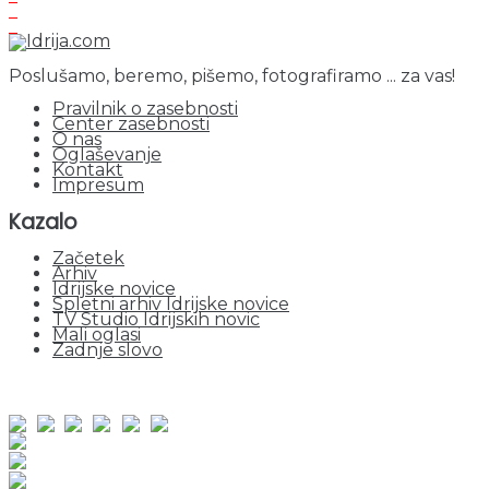
Poslušamo, beremo, pišemo, fotografiramo ... za vas!
Pravilnik o zasebnosti
Center zasebnosti
O nas
Oglaševanje
Kontakt
Impresum
Kazalo
Začetek
Arhiv
Idrijske novice
Spletni arhiv Idrijske novice
TV Studio Idrijskih novic
Mali oglasi
Zadnje slovo
obiskov od 1. januarja 2026
Obiskovalcev skupaj : 952048
Prikazov skupaj : 2533637
Trenutno : 55