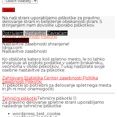
Na naši strani uporabljamo piškotke za pravilno
delovanje strani in beleženje obiskanosti strani. S
strinjanjem nam dovolite uporabo piškotkov.
Potrjujem
Nastavitve
Zavračam
Center zasebnosti
Piškotki
Close Popup
Nastavitve zasebnosti shranjene!
Idrija.com
Nastavitve zasebnosti
Ko obiščete katero koli spletno mesto, le to lahko
shranjuje ali pridobi podatke v vašem brskalniku,
večinoma v obliki piškotkov. Tukaj nadzirate svoje
osebne nastavitve za piškotke.
Zahtevani
Statistika
Center zasebnosti
Politika
zasebnosti
Piškotki
Ti piškotki so potrebni za delovanje spletnega mesta
in jih ni moč onemogočiti.
Tehnični piškotki
Tehnični piškotki
Za pravilno delovanje spletne strani uporabljamo
naslednje tehnične piškotke
wordpress_test_cookie