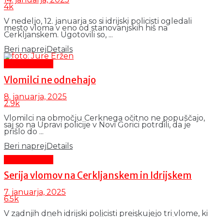
4k
V nedeljo, 12. januarja so si idrijski policisti ogledali
mesto vloma v eno od stanovanjskih hiš na
Cerkljanskem. Ugotovili so, ...
Beri naprej
Details
Črni dogodki
Vlomilci ne odnehajo
8. januarja, 2025
2.9k
Vlomilci na območju Cerknega očitno ne popuščajo,
saj so na Upravi policije v Novi Gorici potrdili, da je
prišlo do ...
Beri naprej
Details
Črni dogodki
Serija vlomov na Cerkljanskem in Idrijskem
7. januarja, 2025
6.5k
V zadnjih dneh idrijski policisti preiskujejo tri vlome, ki