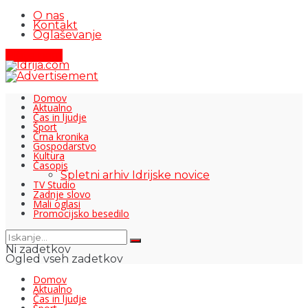
O nas
Kontakt
Oglaševanje
Pišite nam
Domov
Aktualno
Čas in ljudje
Šport
Črna kronika
Gospodarstvo
Kultura
Časopis
Spletni arhiv Idrijske novice
TV Studio
Zadnje slovo
Mali oglasi
Promocijsko besedilo
Ni zadetkov
Ogled vseh zadetkov
Domov
Aktualno
Čas in ljudje