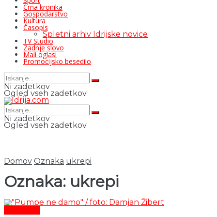
Šport
Črna kronika
Gospodarstvo
Kultura
Časopis
Spletni arhiv Idrijske novice
TV Studio
Zadnje slovo
Mali oglasi
Promocijsko besedilo
Ni zadetkov
Ogled vseh zadetkov
Ni zadetkov
Ogled vseh zadetkov
Domov
Oznaka
ukrepi
Oznaka:
ukrepi
Aktualno