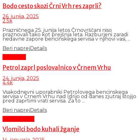
Bodo cesto skozi Črni Vrh res zaprli?
26. junija, 2025
2.5k
Prazničnega 25. junija letos Črnovrščani niso
praznovali tako kot prejšnja leta. Razburjeni zaradi
nedavne zapore bencinskega servisa v njihovi vasi, ...
Beri naprej
Details
Aktualno
Petrol zaprl poslovalnico v Črnem Vrhu
24. junija, 2025
4.4k
Vsakodnevni uporabniki Petrolovega bencinskega
servisa v Črnem Vrhu nad Idrijo od danes zjutraj stojijo
pred zaprtimi vrati servisa. Za to ...
Beri naprej
Details
Črni dogodki
Vlomilci bodo kuhali žganje
14. januarja, 2025