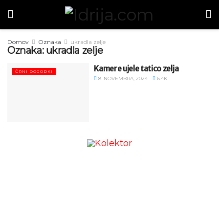
Domov
Oznaka
ukradla zelje
Oznaka:
ukradla zelje
Kamere ujele tatico zelja
ČRNI DOGODKI
8. NOVEMBRA, 2024
6.4K