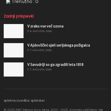
Trenutno : 0
Zadnji prispevki
V zraku vse več ozona
8. AVGUSTA, 2026
V Ajdovščini ujeli serijskega požigalca
7. AVGUSTA, 2026
V Savudriji so ga zgradili leta 1818
7. AVGUSTA, 2026
spletna izvedba: spletster
© 2023 ABC Merkur d.o.o. Idrija, 2001 - 2023. Avtorsko zaščiteno. Vse