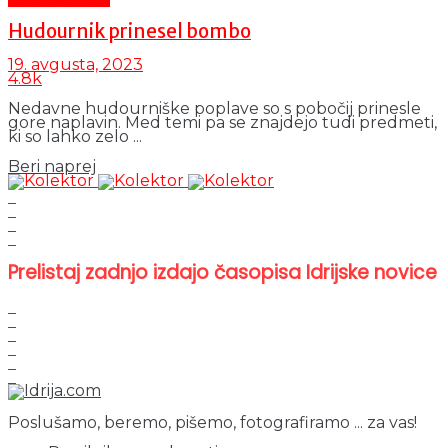
Hudournik prinesel bombo
19. avgusta, 2023
4.8k
Nedavne hudourniške poplave so s pobočij prinesle
gore naplavin. Med temi pa se znajdejo tudi predmeti,
ki so lahko zelo ...
Details
Beri naprej
Prelistaj zadnjo izdajo časopisa Idrijske novice
Poslušamo, beremo, pišemo, fotografiramo ... za vas!