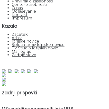
Pravilnik o zasebnosti
Center zasebnosti
O nas
Oglaševanje
Kontakt
Impresum
Kazalo
Začetek
Arhiv
Idrijske novice
Spletni arhiv Idrijske novice
TV Studio Idrijskih novic
Mali oglasi
Zadnje slovo
obiskov od 1. januarja 2026
Obiskovalcev skupaj : 942486
Prikazov skupaj : 2515895
Trenutno : 81
Zadnji prispevki