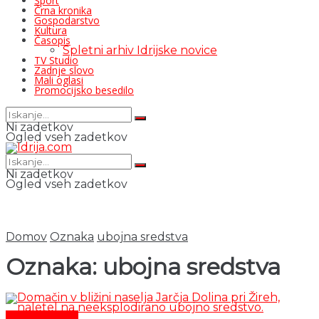
Šport
Črna kronika
Gospodarstvo
Kultura
Časopis
Spletni arhiv Idrijske novice
TV Studio
Zadnje slovo
Mali oglasi
Promocijsko besedilo
Ni zadetkov
Ogled vseh zadetkov
Ni zadetkov
Ogled vseh zadetkov
Domov
Oznaka
ubojna sredstva
Oznaka:
ubojna sredstva
Črni dogodki