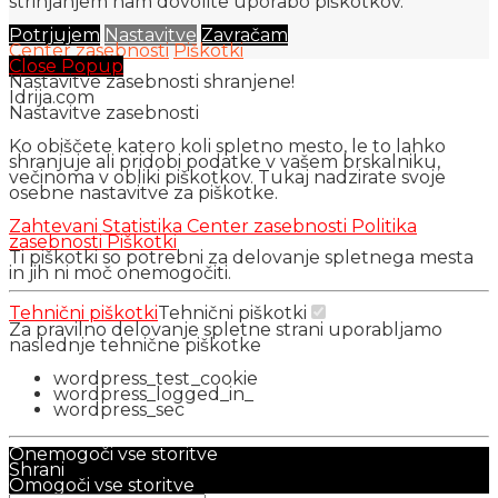
strinjanjem nam dovolite uporabo piškotkov.
Potrjujem
Nastavitve
Zavračam
Center zasebnosti
Piškotki
Close Popup
Nastavitve zasebnosti shranjene!
Idrija.com
Nastavitve zasebnosti
Ko obiščete katero koli spletno mesto, le to lahko
shranjuje ali pridobi podatke v vašem brskalniku,
večinoma v obliki piškotkov. Tukaj nadzirate svoje
osebne nastavitve za piškotke.
Zahtevani
Statistika
Center zasebnosti
Politika
zasebnosti
Piškotki
Ti piškotki so potrebni za delovanje spletnega mesta
in jih ni moč onemogočiti.
Tehnični piškotki
Tehnični piškotki
Za pravilno delovanje spletne strani uporabljamo
naslednje tehnične piškotke
wordpress_test_cookie
wordpress_logged_in_
wordpress_sec
Onemogoči vse storitve
Shrani
Omogoči vse storitve