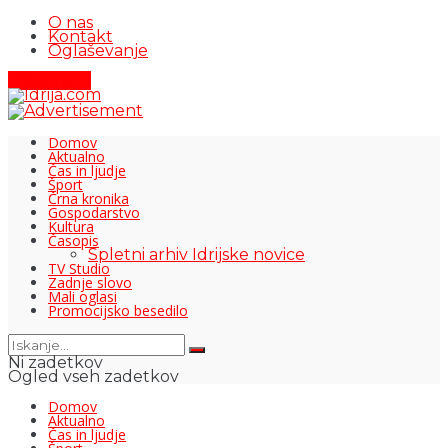
O nas
Kontakt
Oglaševanje
Pišite nam
Domov
Aktualno
Čas in ljudje
Šport
Črna kronika
Gospodarstvo
Kultura
Časopis
Spletni arhiv Idrijske novice
TV Studio
Zadnje slovo
Mali oglasi
Promocijsko besedilo
Ni zadetkov
Ogled vseh zadetkov
Domov
Aktualno
Čas in ljudje