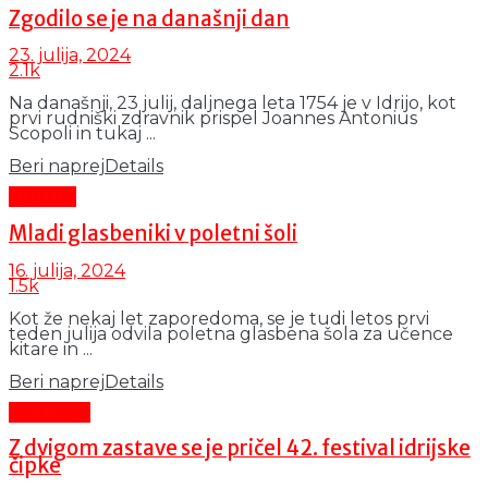
Zgodilo se je na današnji dan
23. julija, 2024
2.1k
Na današnji, 23 julij, daljnega leta 1754 je v Idrijo, kot
prvi rudniški zdravnik prispel Joannes Antonius
Scopoli in tukaj ...
Beri naprej
Details
Kultura
Mladi glasbeniki v poletni šoli
16. julija, 2024
1.5k
Kot že nekaj let zaporedoma, se je tudi letos prvi
teden julija odvila poletna glasbena šola za učence
kitare in ...
Beri naprej
Details
Aktualno
Z dvigom zastave se je pričel 42. festival idrijske
čipke