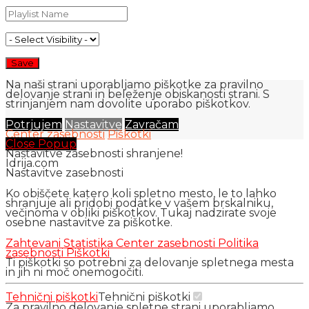
Na naši strani uporabljamo piškotke za pravilno
delovanje strani in beleženje obiskanosti strani. S
strinjanjem nam dovolite uporabo piškotkov.
Potrjujem
Nastavitve
Zavračam
Center zasebnosti
Piškotki
Close Popup
Nastavitve zasebnosti shranjene!
Idrija.com
Nastavitve zasebnosti
Ko obiščete katero koli spletno mesto, le to lahko
shranjuje ali pridobi podatke v vašem brskalniku,
večinoma v obliki piškotkov. Tukaj nadzirate svoje
osebne nastavitve za piškotke.
Zahtevani
Statistika
Center zasebnosti
Politika
zasebnosti
Piškotki
Ti piškotki so potrebni za delovanje spletnega mesta
in jih ni moč onemogočiti.
Tehnični piškotki
Tehnični piškotki
Za pravilno delovanje spletne strani uporabljamo