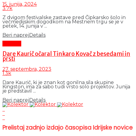
15. junija, 2024
3.7k
Z dvigom festivalske zastave pred Čipkarsko šolo in
večmedijskim dogodkom na Mestnem trgu se je v
petek, 14. junija v ...
Beri naprej
Details
Kultura
Dare Kaurič očaral Tinkaro Kovač z besedami in
prsti
27. septembra, 2023
1.3k
Dare Kaurič, ki je znan kot gonilna sila skupine
Kingston, ima za sabo tudi vrsto solo projektov. Junija
je predstavil ...
Beri naprej
Details
Prelistaj zadnjo izdajo časopisa Idrijske novice