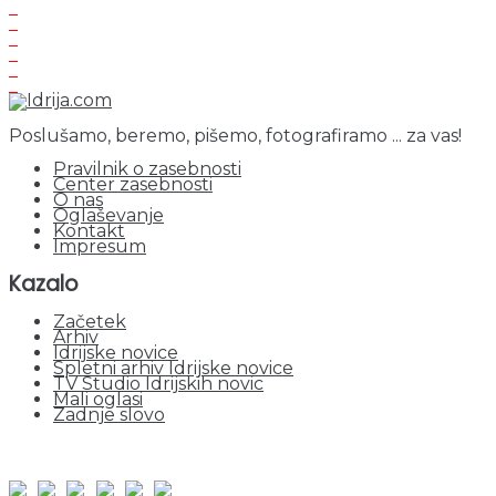
Poslušamo, beremo, pišemo, fotografiramo ... za vas!
Pravilnik o zasebnosti
Center zasebnosti
O nas
Oglaševanje
Kontakt
Impresum
Kazalo
Začetek
Arhiv
Idrijske novice
Spletni arhiv Idrijske novice
TV Studio Idrijskih novic
Mali oglasi
Zadnje slovo
obiskov od 1. januarja 2026