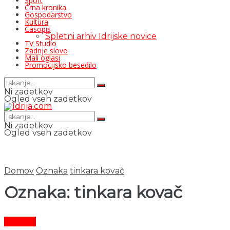
Šport
Črna kronika
Gospodarstvo
Kultura
Časopis
Spletni arhiv Idrijske novice
TV Studio
Zadnje slovo
Mali oglasi
Promocijsko besedilo
Ni zadetkov
Ogled vseh zadetkov
Ni zadetkov
Ogled vseh zadetkov
Domov
Oznaka
tinkara kovač
Oznaka:
tinkara kovač
Kultura