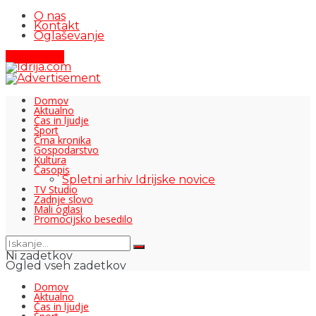
O nas
Kontakt
Oglaševanje
Pišite nam
Domov
Aktualno
Čas in ljudje
Šport
Črna kronika
Gospodarstvo
Kultura
Časopis
Spletni arhiv Idrijske novice
TV Studio
Zadnje slovo
Mali oglasi
Promocijsko besedilo
Ni zadetkov
Ogled vseh zadetkov
Domov
Aktualno
Čas in ljudje