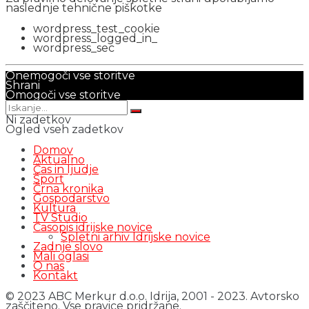
naslednje tehnične piškotke
wordpress_test_cookie
wordpress_logged_in_
wordpress_sec
Onemogoči vse storitve
Shrani
Omogoči vse storitve
Ni zadetkov
Ogled vseh zadetkov
Domov
Aktualno
Čas in ljudje
Šport
Črna kronika
Gospodarstvo
Kultura
TV Studio
Časopis idrijske novice
Spletni arhiv Idrijske novice
Zadnje slovo
Mali oglasi
O nas
Kontakt
© 2023 ABC Merkur d.o.o. Idrija, 2001 - 2023. Avtorsko
zaščiteno. Vse pravice pridržane.