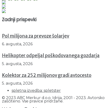
Obiskovalcev skupaj : 940994
Prikazov skupaj : 2513297
Trenutno : 25
Zadnji prispevki
Pol milijona za prevoze šolarjev
6. avgusta, 2026
Helikopter odpeljal poškodovanega gozdarja
5. avgusta, 2026
Kolektor za 252 milijonov gradi avtocesto
5. avgusta, 2026
spletna izvedba: spletster
© 2023 ABC Merkur d.o.o. Idrija, 2001 - 2023. Avtorsko
zaščiteno. Vse pravice pridržane.