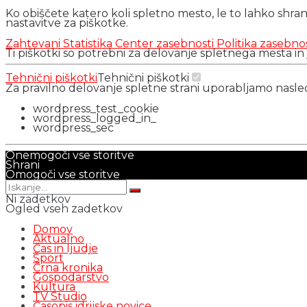
Ko obiščete katero koli spletno mesto, le to lahko shra
nastavitve za piškotke.
Zahtevani
Statistika
Center zasebnosti
Politika zasebno
Ti piškotki so potrebni za delovanje spletnega mesta in
Tehnični piškotki
Tehnični piškotki
Za pravilno delovanje spletne strani uporabljamo nasl
wordpress_test_cookie
wordpress_logged_in_
wordpress_sec
Onemogoči vse storitve
Shrani
Omogoči vse storitve
Ni zadetkov
Ogled vseh zadetkov
Domov
Aktualno
Čas in ljudje
Šport
Črna kronika
Gospodarstvo
Kultura
TV Studio
Časopis idrijske novice