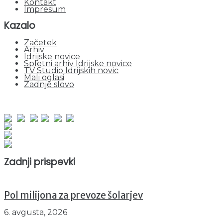
Kontakt
Impresum
Kazalo
Začetek
Arhiv
Idrijske novice
Spletni arhiv Idrijske novice
TV Studio Idrijskih novic
Mali oglasi
Zadnje slovo
obiskov od 1. januarja 2026
Obiskovalcev skupaj : 941364
Prikazov skupaj : 2514025
Trenutno : 2
Zadnji prispevki
Pol milijona za prevoze šolarjev
6. avgusta, 2026