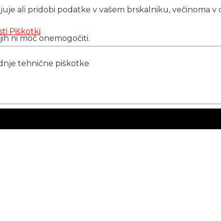
njuje ali pridobi podatke v vašem brskalniku, večinoma v 
sti
Piškotki
 jih ni moč onemogočiti.
ednje tehnične piškotke