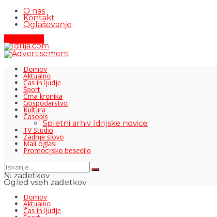
O nas
Kontakt
Oglaševanje
Pišite nam
Domov
Aktualno
Čas in ljudje
Šport
Črna kronika
Gospodarstvo
Kultura
Časopis
Spletni arhiv Idrijske novice
TV Studio
Zadnje slovo
Mali oglasi
Promocijsko besedilo
Ni zadetkov
Ogled vseh zadetkov
Domov
Aktualno
Čas in ljudje