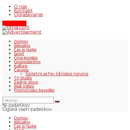
O nas
Kontakt
Oglaševanje
Pišite nam
Domov
Aktualno
Čas in ljudje
Šport
Črna kronika
Gospodarstvo
Kultura
Časopis
Spletni arhiv Idrijske novice
TV Studio
Zadnje slovo
Mali oglasi
Promocijsko besedilo
Ni zadetkov
Ogled vseh zadetkov
Domov
Aktualno
Čas in ljudje