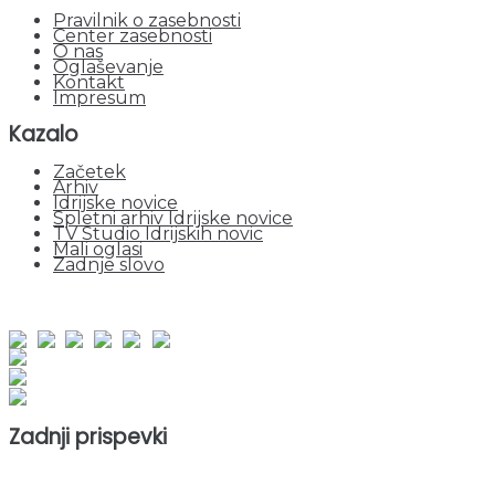
Pravilnik o zasebnosti
Center zasebnosti
O nas
Oglaševanje
Kontakt
Impresum
Kazalo
Začetek
Arhiv
Idrijske novice
Spletni arhiv Idrijske novice
TV Studio Idrijskih novic
Mali oglasi
Zadnje slovo
obiskov od 1. januarja 2026
Obiskovalcev skupaj : 953203
Prikazov skupaj : 2535184
Trenutno : 0
Zadnji prispevki