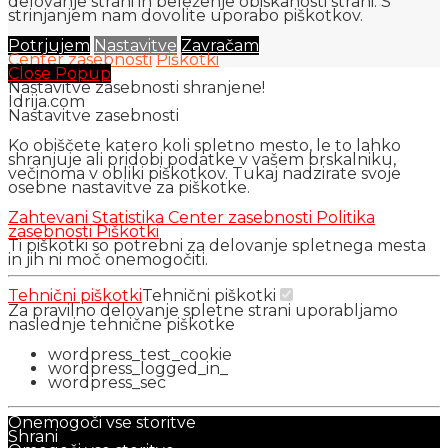
delovanje strani in beleženje obiskanosti strani. S
strinjanjem nam dovolite uporabo piškotkov.
Potrjujem
Nastavitve
Zavračam
Center zasebnosti
Piškotki
Close Popup
Nastavitve zasebnosti shranjene!
Idrija.com
Nastavitve zasebnosti
Ko obiščete katero koli spletno mesto, le to lahko
shranjuje ali pridobi podatke v vašem brskalniku,
večinoma v obliki piškotkov. Tukaj nadzirate svoje
osebne nastavitve za piškotke.
Zahtevani
Statistika
Center zasebnosti
Politika
zasebnosti
Piškotki
Ti piškotki so potrebni za delovanje spletnega mesta
in jih ni moč onemogočiti.
Tehnični piškotki
Tehnični piškotki
Za pravilno delovanje spletne strani uporabljamo
naslednje tehnične piškotke
wordpress_test_cookie
wordpress_logged_in_
wordpress_sec
Onemogoči vse storitve
Shrani