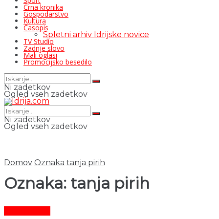
Šport
Črna kronika
Gospodarstvo
Kultura
Časopis
Spletni arhiv Idrijske novice
TV Studio
Zadnje slovo
Mali oglasi
Promocijsko besedilo
Ni zadetkov
Ogled vseh zadetkov
Ni zadetkov
Ogled vseh zadetkov
Domov
Oznaka
tanja pirih
Oznaka:
tanja pirih
Čas in ljudje