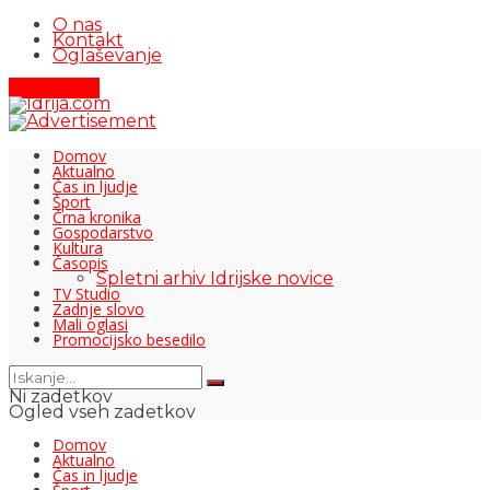
O nas
Kontakt
Oglaševanje
Pišite nam
Domov
Aktualno
Čas in ljudje
Šport
Črna kronika
Gospodarstvo
Kultura
Časopis
Spletni arhiv Idrijske novice
TV Studio
Zadnje slovo
Mali oglasi
Promocijsko besedilo
Ni zadetkov
Ogled vseh zadetkov
Domov
Aktualno
Čas in ljudje