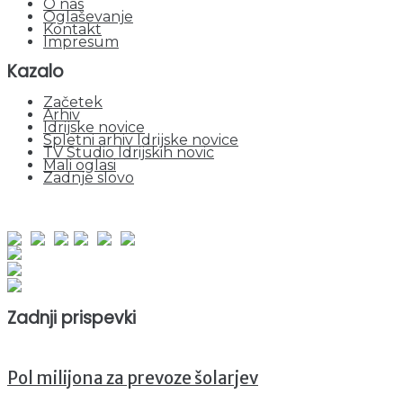
O nas
Oglaševanje
Kontakt
Impresum
Kazalo
Začetek
Arhiv
Idrijske novice
Spletni arhiv Idrijske novice
TV Studio Idrijskih novic
Mali oglasi
Zadnje slovo
obiskov od 1. januarja 2026
Obiskovalcev skupaj : 941479
Prikazov skupaj : 2514198
Trenutno : 9
Zadnji prispevki
Pol milijona za prevoze šolarjev