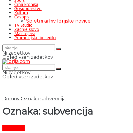
Šport
Črna kronika
Gospodarstvo
Kultura
Časopis
Spletni arhiv Idrijske novice
TV Studio
Zadnje slovo
Mali oglasi
Promocijsko besedilo
Ni zadetkov
Ogled vseh zadetkov
Ni zadetkov
Ogled vseh zadetkov
Domov
Oznaka
subvencija
Oznaka:
subvencija
Aktualno