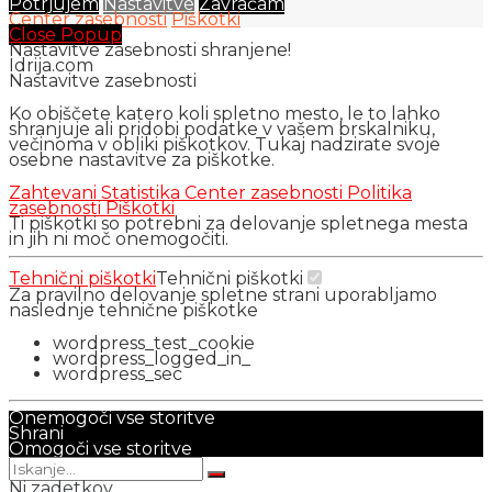
Potrjujem
Nastavitve
Zavračam
Center zasebnosti
Piškotki
Close Popup
Nastavitve zasebnosti shranjene!
Idrija.com
Nastavitve zasebnosti
Ko obiščete katero koli spletno mesto, le to lahko
shranjuje ali pridobi podatke v vašem brskalniku,
večinoma v obliki piškotkov. Tukaj nadzirate svoje
osebne nastavitve za piškotke.
Zahtevani
Statistika
Center zasebnosti
Politika
zasebnosti
Piškotki
Ti piškotki so potrebni za delovanje spletnega mesta
in jih ni moč onemogočiti.
Tehnični piškotki
Tehnični piškotki
Za pravilno delovanje spletne strani uporabljamo
naslednje tehnične piškotke
wordpress_test_cookie
wordpress_logged_in_
wordpress_sec
Onemogoči vse storitve
Shrani
Omogoči vse storitve
Ni zadetkov