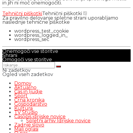
in jih ni moč onemogočiti.
Tehnični piškotki
Tehnični piškotki
Za pravilno delovanje spletne strani uporabljamo
naslednje tehnične piškotke
wordpress_test_cookie
wordpress_logged_in_
wordpress_sec
Onemogoči vse storitve
Shrani
Omogoči vse storitve
Ni zadetkov
Ogled vseh zadetkov
Domov
Aktualno
Čas in ljudje
Šport
Črna kronika
Gospodarstvo
Kultura
TV Studio
Časopis idrijske novice
Spletni arhiv Idrijske novice
Zadnje slovo
Mali oglasi