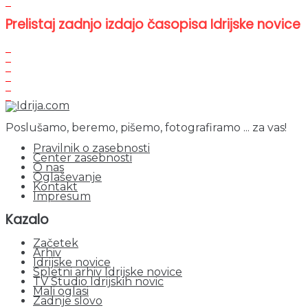
Prelistaj zadnjo izdajo časopisa Idrijske novice
Poslušamo, beremo, pišemo, fotografiramo ... za vas!
Pravilnik o zasebnosti
Center zasebnosti
O nas
Oglaševanje
Kontakt
Impresum
Kazalo
Začetek
Arhiv
Idrijske novice
Spletni arhiv Idrijske novice
TV Studio Idrijskih novic
Mali oglasi
Zadnje slovo