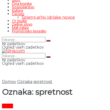
Šport
Črna kronika
Gospodarstvo
Kultura
Časopis
Spletni arhiv Idrijske novice
TV Studio
Zadnje slovo
Mali oglasi
Promocijsko besedilo
Ni zadetkov
Ogled vseh zadetkov
Ni zadetkov
Ogled vseh zadetkov
Domov
Oznaka
spretnost
Oznaka:
spretnost
Šport