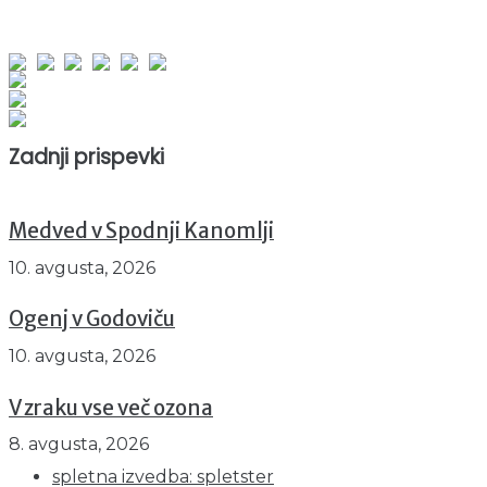
obiskov od 1. januarja 2026
Obiskovalcev skupaj : 969279
Prikazov skupaj : 2566422
Trenutno : 48
Zadnji prispevki
Medved v Spodnji Kanomlji
10. avgusta, 2026
Ogenj v Godoviču
10. avgusta, 2026
V zraku vse več ozona
8. avgusta, 2026
spletna izvedba: spletster