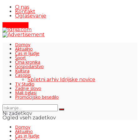
O nas
Kontakt
Oglaševanje
Pišite nam
Domov
Aktualno
Čas in ljudje
Šport
Črna kronika
Gospodarstvo
Kultura
Časopis
Spletni arhiv Idrijske novice
TV Studio
Zadnje slovo
Mali oglasi
Promocijsko besedilo
Ni zadetkov
Ogled vseh zadetkov
Domov
Aktualno
Čas in ljudje