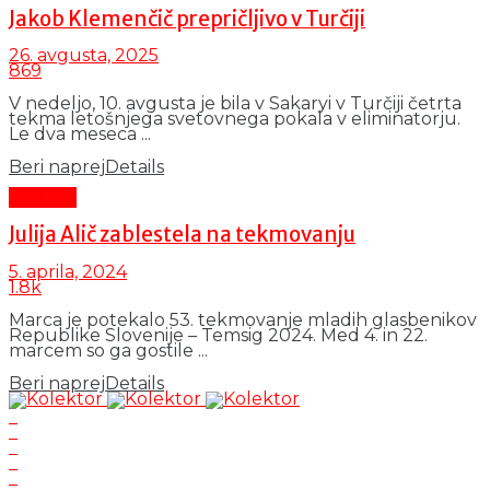
Jakob Klemenčič prepričljivo v Turčiji
26. avgusta, 2025
869
V nedeljo, 10. avgusta je bila v Sakaryi v Turčiji četrta
tekma letošnjega svetovnega pokala v eliminatorju.
Le dva meseca ...
Beri naprej
Details
Kultura
Julija Alič zablestela na tekmovanju
5. aprila, 2024
1.8k
Marca je potekalo 53. tekmovanje mladih glasbenikov
Republike Slovenije – Temsig 2024. Med 4. in 22.
marcem so ga gostile ...
Beri naprej
Details