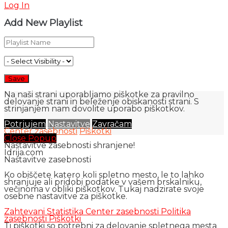
Log In
Add New Playlist
Na naši strani uporabljamo piškotke za pravilno
delovanje strani in beleženje obiskanosti strani. S
strinjanjem nam dovolite uporabo piškotkov.
Potrjujem
Nastavitve
Zavračam
Center zasebnosti
Piškotki
Close Popup
Nastavitve zasebnosti shranjene!
Idrija.com
Nastavitve zasebnosti
Ko obiščete katero koli spletno mesto, le to lahko
shranjuje ali pridobi podatke v vašem brskalniku,
večinoma v obliki piškotkov. Tukaj nadzirate svoje
osebne nastavitve za piškotke.
Zahtevani
Statistika
Center zasebnosti
Politika
zasebnosti
Piškotki
Ti piškotki so potrebni za delovanje spletnega mesta