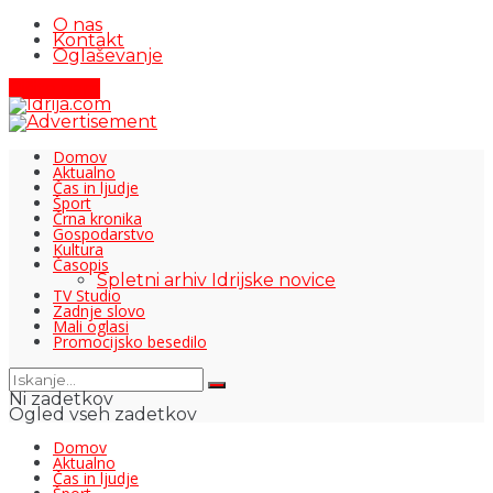
O nas
Kontakt
Oglaševanje
Pišite nam
Domov
Aktualno
Čas in ljudje
Šport
Črna kronika
Gospodarstvo
Kultura
Časopis
Spletni arhiv Idrijske novice
TV Studio
Zadnje slovo
Mali oglasi
Promocijsko besedilo
Ni zadetkov
Ogled vseh zadetkov
Domov
Aktualno
Čas in ljudje