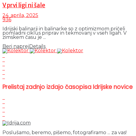
V prvi ligi ni šale
24. aprila, 2025
936
Idrijski balinarji in balinarke so z optimizmom pričeli
pomladni ciklus priprav in tekmovanj v vseh ligah. V
zimskem času je ...
Beri naprej
Details
Prelistaj zadnjo izdajo časopisa Idrijske novice
Poslušamo, beremo, pišemo, fotografiramo ... za vas!