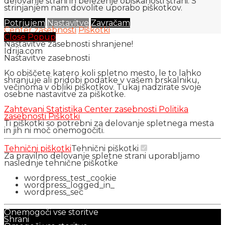
delovanje strani in beleženje obiskanosti strani. S
strinjanjem nam dovolite uporabo piškotkov.
Potrjujem
Nastavitve
Zavračam
Center zasebnosti
Piškotki
Close Popup
Nastavitve zasebnosti shranjene!
Idrija.com
Nastavitve zasebnosti
Ko obiščete katero koli spletno mesto, le to lahko
shranjuje ali pridobi podatke v vašem brskalniku,
večinoma v obliki piškotkov. Tukaj nadzirate svoje
osebne nastavitve za piškotke.
Zahtevani
Statistika
Center zasebnosti
Politika
zasebnosti
Piškotki
Ti piškotki so potrebni za delovanje spletnega mesta
in jih ni moč onemogočiti.
Tehnični piškotki
Tehnični piškotki
Za pravilno delovanje spletne strani uporabljamo
naslednje tehnične piškotke
wordpress_test_cookie
wordpress_logged_in_
wordpress_sec
Onemogoči vse storitve
Shrani