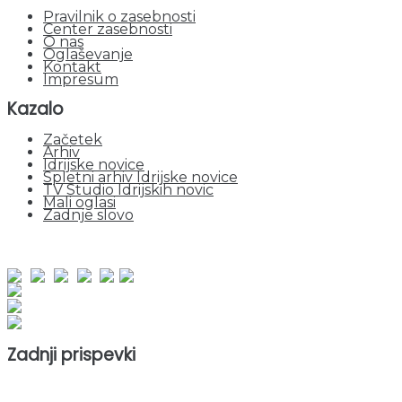
Pravilnik o zasebnosti
Center zasebnosti
O nas
Oglaševanje
Kontakt
Impresum
Kazalo
Začetek
Arhiv
Idrijske novice
Spletni arhiv Idrijske novice
TV Studio Idrijskih novic
Mali oglasi
Zadnje slovo
obiskov od 1. januarja 2026
Obiskovalcev skupaj : 949613
Prikazov skupaj : 2529501
Trenutno : 76
Zadnji prispevki