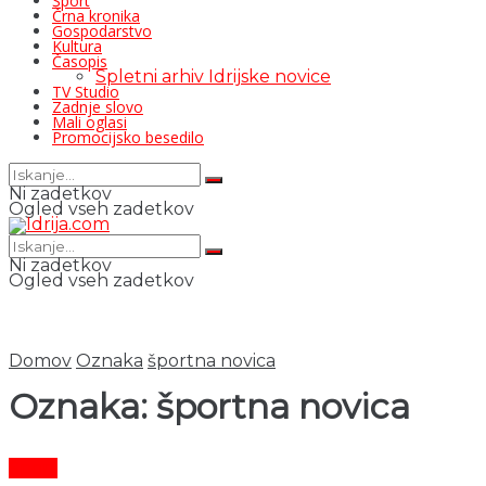
Šport
Črna kronika
Gospodarstvo
Kultura
Časopis
Spletni arhiv Idrijske novice
TV Studio
Zadnje slovo
Mali oglasi
Promocijsko besedilo
Ni zadetkov
Ogled vseh zadetkov
Ni zadetkov
Ogled vseh zadetkov
Domov
Oznaka
športna novica
Oznaka:
športna novica
Šport