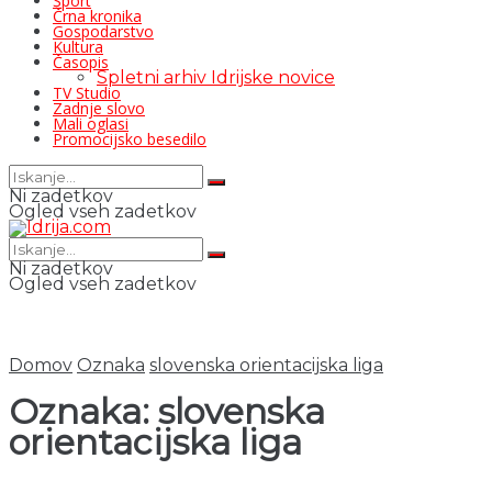
Šport
Črna kronika
Gospodarstvo
Kultura
Časopis
Spletni arhiv Idrijske novice
TV Studio
Zadnje slovo
Mali oglasi
Promocijsko besedilo
Ni zadetkov
Ogled vseh zadetkov
Ni zadetkov
Ogled vseh zadetkov
Domov
Oznaka
slovenska orientacijska liga
Oznaka:
slovenska
orientacijska liga