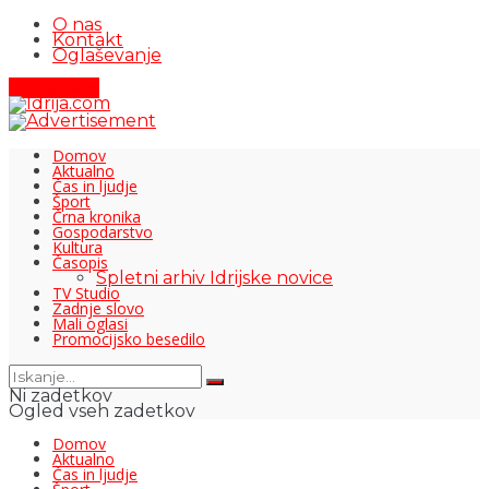
O nas
Kontakt
Oglaševanje
Pišite nam
Domov
Aktualno
Čas in ljudje
Šport
Črna kronika
Gospodarstvo
Kultura
Časopis
Spletni arhiv Idrijske novice
TV Studio
Zadnje slovo
Mali oglasi
Promocijsko besedilo
Ni zadetkov
Ogled vseh zadetkov
Domov
Aktualno
Čas in ljudje