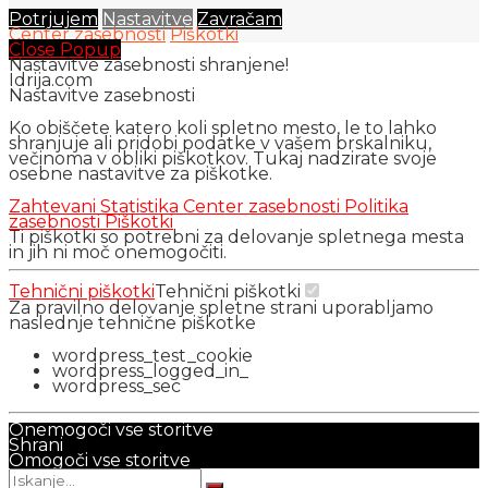
Potrjujem
Nastavitve
Zavračam
Center zasebnosti
Piškotki
Close Popup
Nastavitve zasebnosti shranjene!
Idrija.com
Nastavitve zasebnosti
Ko obiščete katero koli spletno mesto, le to lahko
shranjuje ali pridobi podatke v vašem brskalniku,
večinoma v obliki piškotkov. Tukaj nadzirate svoje
osebne nastavitve za piškotke.
Zahtevani
Statistika
Center zasebnosti
Politika
zasebnosti
Piškotki
Ti piškotki so potrebni za delovanje spletnega mesta
in jih ni moč onemogočiti.
Tehnični piškotki
Tehnični piškotki
Za pravilno delovanje spletne strani uporabljamo
naslednje tehnične piškotke
wordpress_test_cookie
wordpress_logged_in_
wordpress_sec
Onemogoči vse storitve
Shrani
Omogoči vse storitve