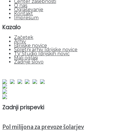
Center zasebnosti
O nas
Oglaševanje
Kontakt
Impresum
Kazalo
Začetek
Arhiv
Idrijske novice
Spletni arhiv Idrijske novice
TV Studio Idrijskih novic
Mali oglasi
Zadnje slovo
obiskov od 1. januarja 2026
Obiskovalcev skupaj : 936740
Prikazov skupaj : 2502233
Trenutno : 79
Zadnji prispevki
Pol milijona za prevoze šolarjev