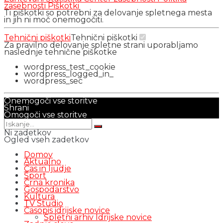
zasebnosti
Piškotki
Ti piškotki so potrebni za delovanje spletnega mesta
in jih ni moč onemogočiti.
Tehnični piškotki
Tehnični piškotki
Za pravilno delovanje spletne strani uporabljamo
naslednje tehnične piškotke
wordpress_test_cookie
wordpress_logged_in_
wordpress_sec
Onemogoči vse storitve
Shrani
Omogoči vse storitve
Ni zadetkov
Ogled vseh zadetkov
Domov
Aktualno
Čas in ljudje
Šport
Črna kronika
Gospodarstvo
Kultura
TV Studio
Časopis idrijske novice
Spletni arhiv Idrijske novice