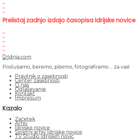
Prelistaj zadnjo izdajo časopisa Idrijske novice
Poslušamo, beremo, pišemo, fotografiramo ... za vas!
Pravilnik o zasebnosti
Center zasebnosti
O nas
Oglaševanje
Kontakt
Impresum
Kazalo
Začetek
Arhiv
Idrijske novice
Spletni arhiv Idrijske novice
TV Studio Idrijskih novic