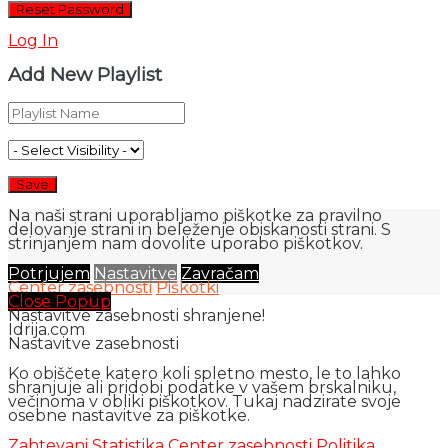
Log In
Add New Playlist
Na naši strani uporabljamo piškotke za pravilno
delovanje strani in beleženje obiskanosti strani. S
strinjanjem nam dovolite uporabo piškotkov.
Potrjujem
Nastavitve
Zavračam
Center zasebnosti
Piškotki
Close Popup
Nastavitve zasebnosti shranjene!
Idrija.com
Nastavitve zasebnosti
Ko obiščete katero koli spletno mesto, le to lahko
shranjuje ali pridobi podatke v vašem brskalniku,
večinoma v obliki piškotkov. Tukaj nadzirate svoje
osebne nastavitve za piškotke.
Zahtevani
Statistika
Center zasebnosti
Politika