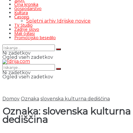
Šport
Črna kronika
Gospodarstvo
Kultura
Časopis
Spletni arhiv Idrijske novice
TV Studio
Zadnje slovo
Mali oglasi
Promocijsko besedilo
Ni zadetkov
Ogled vseh zadetkov
Ni zadetkov
Ogled vseh zadetkov
Domov
Oznaka
slovenska kulturna dediščina
Oznaka:
slovenska kulturna
dediščina