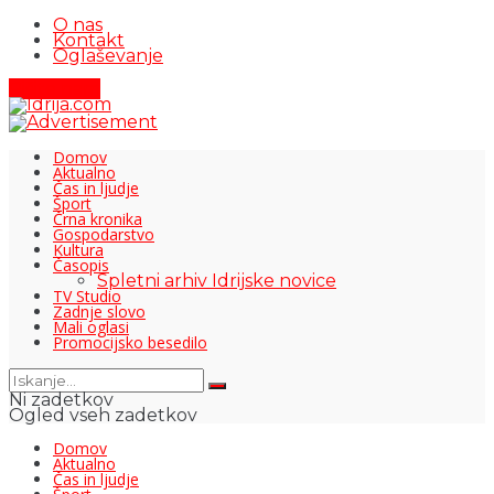
O nas
Kontakt
Oglaševanje
Pišite nam
Domov
Aktualno
Čas in ljudje
Šport
Črna kronika
Gospodarstvo
Kultura
Časopis
Spletni arhiv Idrijske novice
TV Studio
Zadnje slovo
Mali oglasi
Promocijsko besedilo
Ni zadetkov
Ogled vseh zadetkov
Domov
Aktualno
Čas in ljudje