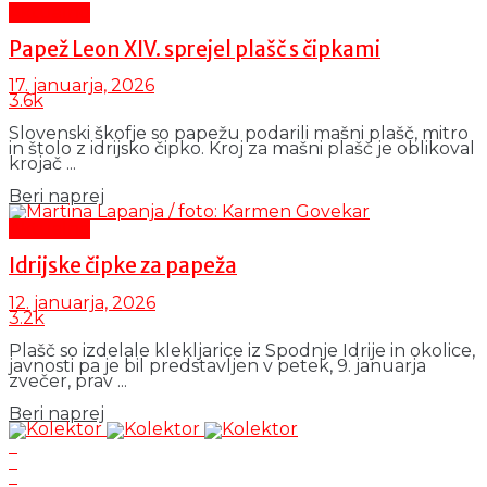
Aktualno
Papež Leon XIV. sprejel plašč s čipkami
17. januarja, 2026
3.6k
Slovenski škofje so papežu podarili mašni plašč, mitro
in štolo z idrijsko čipko. Kroj za mašni plašč je oblikoval
krojač ...
Details
Beri naprej
Aktualno
Idrijske čipke za papeža
12. januarja, 2026
3.2k
Plašč so izdelale klekljarice iz Spodnje Idrije in okolice,
javnosti pa je bil predstavljen v petek, 9. januarja
zvečer, prav ...
Details
Beri naprej