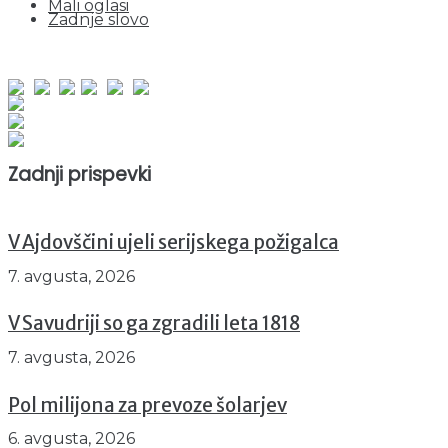
Mali oglasi
Zadnje slovo
obiskov od 1. januarja 2026
Obiskovalcev skupaj : 951942
Prikazov skupaj : 2533479
Trenutno : 77
Zadnji prispevki
V Ajdovščini ujeli serijskega požigalca
7. avgusta, 2026
V Savudriji so ga zgradili leta 1818
7. avgusta, 2026
Pol milijona za prevoze šolarjev
6. avgusta, 2026