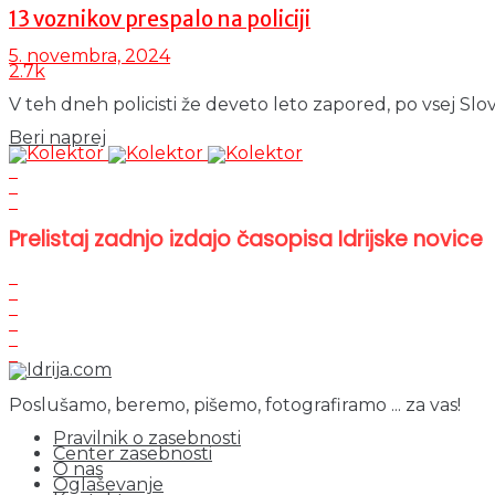
13 voznikov prespalo na policiji
5. novembra, 2024
2.7k
V teh dneh policisti že deveto leto zapored, po vsej Slo
Details
Beri naprej
Prelistaj zadnjo izdajo časopisa Idrijske novice
Poslušamo, beremo, pišemo, fotografiramo ... za vas!
Pravilnik o zasebnosti
Center zasebnosti
O nas
Oglaševanje