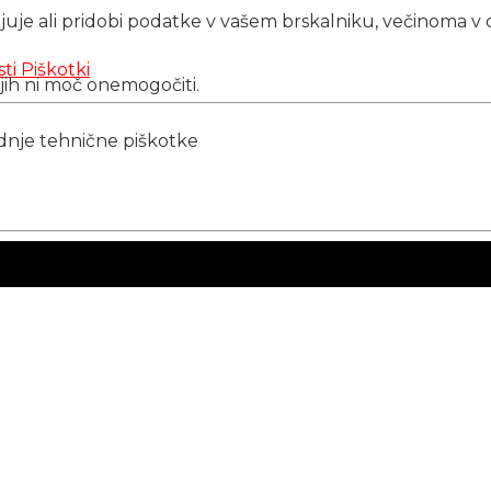
njuje ali pridobi podatke v vašem brskalniku, večinoma v 
sti
Piškotki
 jih ni moč onemogočiti.
ednje tehnične piškotke