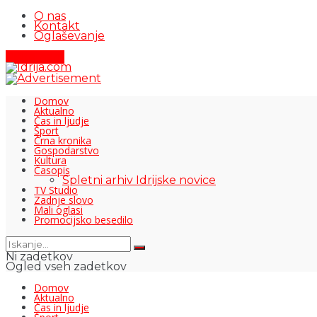
O nas
Kontakt
Oglaševanje
Pišite nam
Domov
Aktualno
Čas in ljudje
Šport
Črna kronika
Gospodarstvo
Kultura
Časopis
Spletni arhiv Idrijske novice
TV Studio
Zadnje slovo
Mali oglasi
Promocijsko besedilo
Ni zadetkov
Ogled vseh zadetkov
Domov
Aktualno
Čas in ljudje