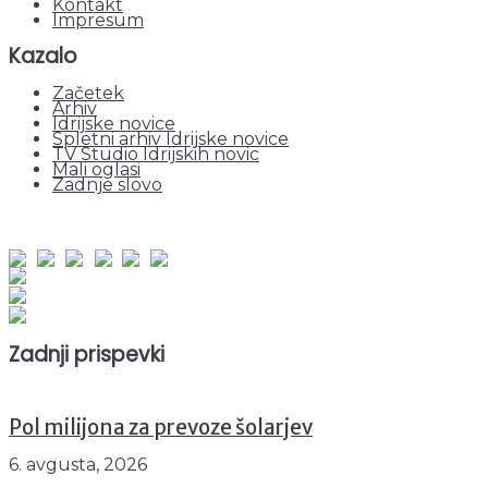
Kontakt
Impresum
Kazalo
Začetek
Arhiv
Idrijske novice
Spletni arhiv Idrijske novice
TV Studio Idrijskih novic
Mali oglasi
Zadnje slovo
obiskov od 1. januarja 2026
Obiskovalcev skupaj : 940641
Prikazov skupaj : 2512324
Trenutno : 17
Zadnji prispevki
Pol milijona za prevoze šolarjev
6. avgusta, 2026