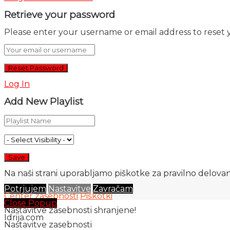
Retrieve your password
Please enter your username or email address to reset 
Log In
Add New Playlist
Na naši strani uporabljamo piškotke za pravilno delovanj
Potrjujem
Nastavitve
Zavračam
Center zasebnosti
Piškotki
Close Popup
Nastavitve zasebnosti shranjene!
Idrija.com
Nastavitve zasebnosti