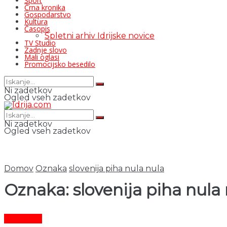
Šport
Črna kronika
Gospodarstvo
Kultura
Časopis
Spletni arhiv Idrijske novice
TV Studio
Zadnje slovo
Mali oglasi
Promocijsko besedilo
Ni zadetkov
Ogled vseh zadetkov
Ni zadetkov
Ogled vseh zadetkov
Domov
Oznaka
slovenija piha nula nula
Oznaka:
slovenija piha nula
Aktualno