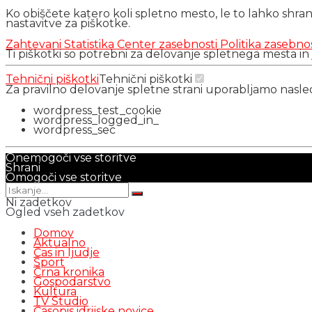
Ko obiščete katero koli spletno mesto, le to lahko shra
nastavitve za piškotke.
Zahtevani
Statistika
Center zasebnosti
Politika zasebno
Ti piškotki so potrebni za delovanje spletnega mesta in
Tehnični piškotki
Tehnični piškotki
Za pravilno delovanje spletne strani uporabljamo nasl
wordpress_test_cookie
wordpress_logged_in_
wordpress_sec
Onemogoči vse storitve
Shrani
Omogoči vse storitve
Ni zadetkov
Ogled vseh zadetkov
Domov
Aktualno
Čas in ljudje
Šport
Črna kronika
Gospodarstvo
Kultura
TV Studio
Časopis idrijske novice