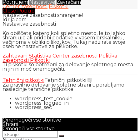
Potrjujem
Nastavitve
Zavračam
Center zasebnosti
Piškotki
Close Popup
Nastavitve zasebnosti shranjene!
Idrija.com
Nastavitve zasebnosti
Ko obiščete katero koli spletno mesto, le to lahko
shranjuje ali pridobi podatke v vašem brskalniku,
večinoma v obliki piškotkov. Tukaj nadzirate svoje
osebne nastavitve za piškotke.
Zahtevani
Statistika
Center zasebnosti
Politika
zasebnosti
Piškotki
Ti piškotki so potrebni za delovanje spletnega mesta
in jih ni moč onemogočiti.
Tehnični piškotki
Tehnični piškotki
Za pravilno delovanje spletne strani uporabljamo
naslednje tehnične piškotke
wordpress_test_cookie
wordpress_logged_in_
wordpress_sec
Onemogoči vse storitve
Shrani
Omogoči vse storitve
Ni zadetkov