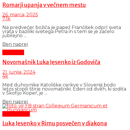
Romarji upanja v večnem mestu
26. marca, 2025
7.1k
Na predvečer božiča je papež Frančišek odprl sveta
vrata v baziliki svetega Petra in s tem se je začelo
jubilejno ...
Details
Beri naprej
Aktualno
Novomašnik Luka Jesenko iz Godoviča
21. junija, 2024
4k
Med duhovnike Katoliške cerkve v Sloveniji bodo
letos stopili štirje novomašniki. Eden od dveh, ki sodita
v Škofijo Koper, je ...
Details
Beri naprej
Čas in ljudje
Luka Jesenko v Rimu posvečen v diakona