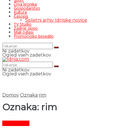
Šport
Črna kronika
Gospodarstvo
Kultura
Časopis
Spletni arhiv Idrijske novice
TV Studio
Zadnje slovo
Mali oglasi
Promocijsko besedilo
Ni zadetkov
Ogled vseh zadetkov
Ni zadetkov
Ogled vseh zadetkov
Domov
Oznaka
rim
Oznaka:
rim
Čas in ljudje