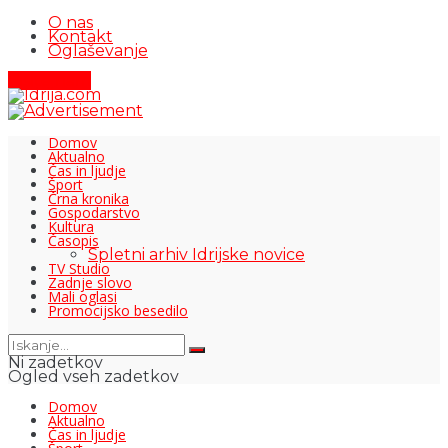
O nas
Kontakt
Oglaševanje
Pišite nam
Domov
Aktualno
Čas in ljudje
Šport
Črna kronika
Gospodarstvo
Kultura
Časopis
Spletni arhiv Idrijske novice
TV Studio
Zadnje slovo
Mali oglasi
Promocijsko besedilo
Ni zadetkov
Ogled vseh zadetkov
Domov
Aktualno
Čas in ljudje