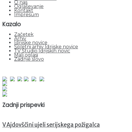
O nas
Oglaševanje
Kontakt
Impresum
Kazalo
Začetek
Arhiv
Idrijske novice
Spletni arhiv Idrijske novice
TV Studio Idrijskih novic
Mali oglasi
Zadnje slovo
obiskov od 1. januarja 2026
Obiskovalcev skupaj : 951285
Prikazov skupaj : 2532383
Trenutno : 68
Zadnji prispevki
V Ajdovščini ujeli serijskega požigalca