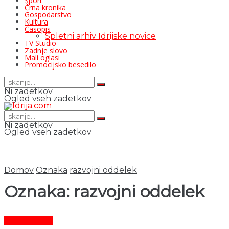
Šport
Črna kronika
Gospodarstvo
Kultura
Časopis
Spletni arhiv Idrijske novice
TV Studio
Zadnje slovo
Mali oglasi
Promocijsko besedilo
Ni zadetkov
Ogled vseh zadetkov
Ni zadetkov
Ogled vseh zadetkov
Domov
Oznaka
razvojni oddelek
Oznaka:
razvojni oddelek
Čas in ljudje