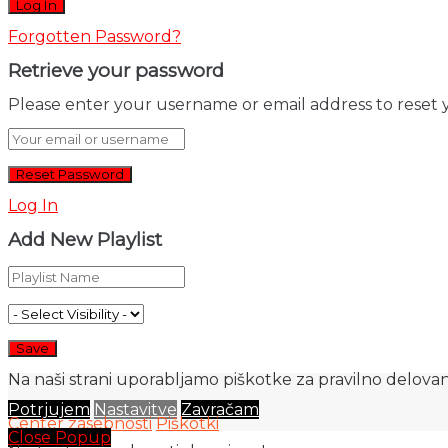
Forgotten Password?
Retrieve your password
Please enter your username or email address to reset 
Log In
Add New Playlist
Na naši strani uporabljamo piškotke za pravilno delovanj
Potrjujem
Nastavitve
Zavračam
Center zasebnosti
Piškotki
Close Popup