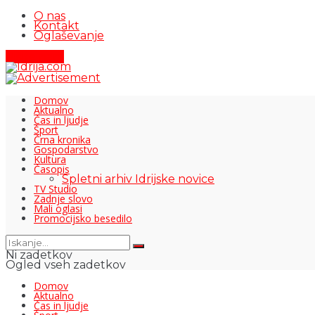
O nas
Kontakt
Oglaševanje
Pišite nam
Domov
Aktualno
Čas in ljudje
Šport
Črna kronika
Gospodarstvo
Kultura
Časopis
Spletni arhiv Idrijske novice
TV Studio
Zadnje slovo
Mali oglasi
Promocijsko besedilo
Ni zadetkov
Ogled vseh zadetkov
Domov
Aktualno
Čas in ljudje