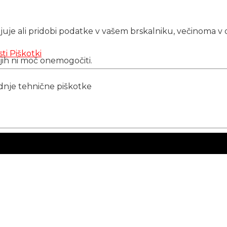
njuje ali pridobi podatke v vašem brskalniku, večinoma v 
sti
Piškotki
 jih ni moč onemogočiti.
ednje tehnične piškotke