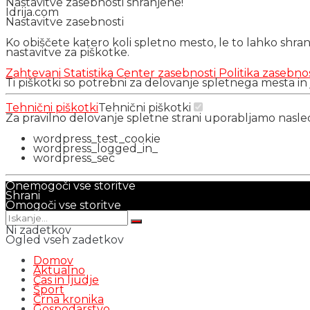
Nastavitve zasebnosti shranjene!
Idrija.com
Nastavitve zasebnosti
Ko obiščete katero koli spletno mesto, le to lahko shra
nastavitve za piškotke.
Zahtevani
Statistika
Center zasebnosti
Politika zasebno
Ti piškotki so potrebni za delovanje spletnega mesta in
Tehnični piškotki
Tehnični piškotki
Za pravilno delovanje spletne strani uporabljamo nasl
wordpress_test_cookie
wordpress_logged_in_
wordpress_sec
Onemogoči vse storitve
Shrani
Omogoči vse storitve
Ni zadetkov
Ogled vseh zadetkov
Domov
Aktualno
Čas in ljudje
Šport
Črna kronika
Gospodarstvo