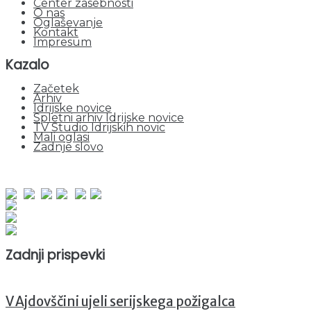
Center zasebnosti
O nas
Oglaševanje
Kontakt
Impresum
Kazalo
Začetek
Arhiv
Idrijske novice
Spletni arhiv Idrijske novice
TV Studio Idrijskih novic
Mali oglasi
Zadnje slovo
obiskov od 1. januarja 2026
Obiskovalcev skupaj : 951012
Prikazov skupaj : 2531920
Trenutno : 50
Zadnji prispevki
V Ajdovščini ujeli serijskega požigalca