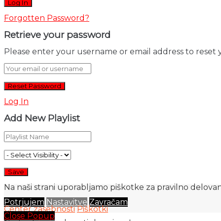
Forgotten Password?
Retrieve your password
Please enter your username or email address to reset 
Log In
Add New Playlist
Na naši strani uporabljamo piškotke za pravilno delovanj
Potrjujem
Nastavitve
Zavračam
Center zasebnosti
Piškotki
Close Popup