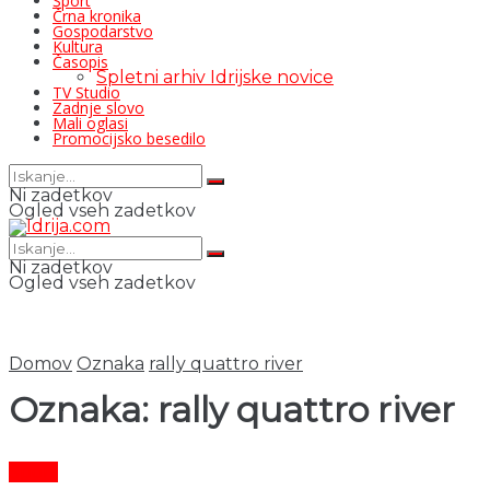
Šport
Črna kronika
Gospodarstvo
Kultura
Časopis
Spletni arhiv Idrijske novice
TV Studio
Zadnje slovo
Mali oglasi
Promocijsko besedilo
Ni zadetkov
Ogled vseh zadetkov
Ni zadetkov
Ogled vseh zadetkov
Domov
Oznaka
rally quattro river
Oznaka:
rally quattro river
Šport