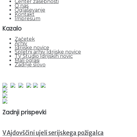
Center zasebnosti
O nas
Oglaševanje
Kontakt
Impresum
Kazalo
Začetek
Arhiv
Idrijske novice
Spletni arhiv Idrijske novice
TV Studio Idrijskih novic
Mali oglasi
Zadnje slovo
obiskov od 1. januarja 2026
Obiskovalcev skupaj : 944161
Prikazov skupaj : 2519862
Trenutno : 57
Zadnji prispevki
V Ajdovščini ujeli serijskega požigalca