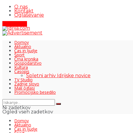
O nas
Kontakt
Oglaševanje
Pišite nam
Domov
Aktualno
Čas in ljudje
Šport
Črna kronika
Gospodarstvo
Kultura
Časopis
Spletni arhiv Idrijske novice
TV Studio
Zadnje slovo
Mali oglasi
Promocijsko besedilo
Ni zadetkov
Ogled vseh zadetkov
Domov
Aktualno
Čas in ljudje