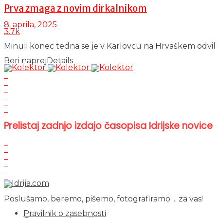
Prva zmaga z novim dirkalnikom
8. aprila, 2025
3.7k
Minuli konec tedna se je v Karlovcu na Hrvaškem odvil četr
Beri naprej
Details
Prelistaj zadnjo izdajo časopisa Idrijske novice
Poslušamo, beremo, pišemo, fotografiramo ... za vas!
Pravilnik o zasebnosti