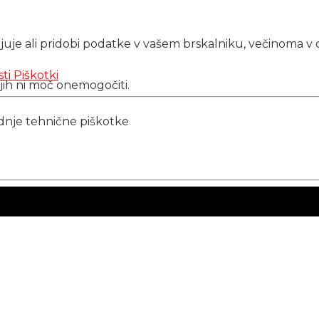
njuje ali pridobi podatke v vašem brskalniku, večinoma v 
sti
Piškotki
 jih ni moč onemogočiti.
ednje tehnične piškotke