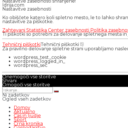
Nastavitve zasebnosti shranjene!
Idrija.com
Nastavitve zasebnosti
Ko obiščete katero koli spletno mesto, le to lahko shra
nastavitve za piškotke.
Zahtevani
Statistika
Center zasebnosti
Politika zasebno
Ti piškotki so potrebni za delovanje spletnega mesta in
Tehnični piškotki
Tehnični piškotki
Za pravilno delovanje spletne strani uporabljamo nasl
wordpress_test_cookie
wordpress_logged_in_
wordpress_sec
Onemogoči vse storitve
Shrani
Omogoči vse storitve
Ni zadetkov
Ogled vseh zadetkov
Domov
Aktualno
Čas in ljudje
Šport
Črna kronika
Gospodarstvo