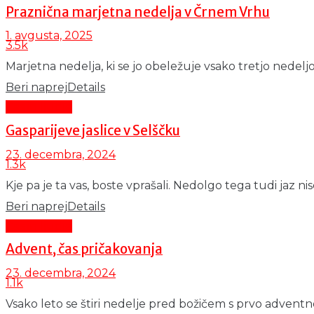
Praznična marjetna nedelja v Črnem Vrhu
1. avgusta, 2025
3.5k
Marjetna nedelja, ki se jo obeležuje vsako tretjo nedeljo v
Beri naprej
Details
Čas in ljudje
Gasparijeve jaslice v Selščku
23. decembra, 2024
1.3k
Kje pa je ta vas, boste vprašali. Nedolgo tega tudi jaz nis
Beri naprej
Details
Čas in ljudje
Advent, čas pričakovanja
23. decembra, 2024
1.1k
Vsako leto se štiri nedelje pred božičem s prvo adventn