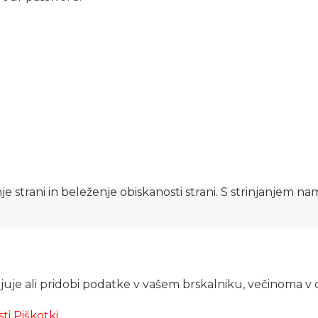
e strani in beleženje obiskanosti strani. S strinjanjem n
njuje ali pridobi podatke v vašem brskalniku, večinoma v 
sti
Piškotki