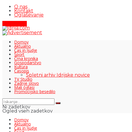
O nas
Kontakt
Oglaševanje
Pišite nam
Domov
Aktualno
Čas in ljudje
Šport
Črna kronika
Gospodarstvo
Kultura
Časopis
Spletni arhiv Idrijske novice
TV Studio
Zadnje slovo
Mali oglasi
Promocijsko besedilo
Ni zadetkov
Ogled vseh zadetkov
Domov
Aktualno
Čas in ljudje