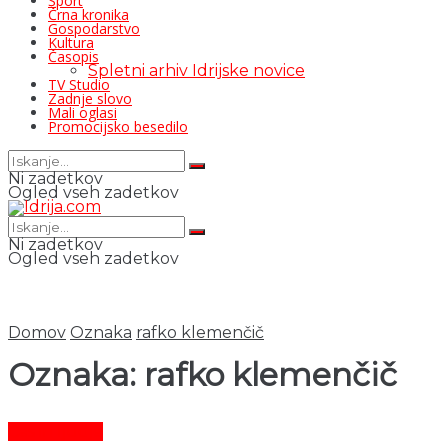
Šport
Črna kronika
Gospodarstvo
Kultura
Časopis
Spletni arhiv Idrijske novice
TV Studio
Zadnje slovo
Mali oglasi
Promocijsko besedilo
Ni zadetkov
Ogled vseh zadetkov
Ni zadetkov
Ogled vseh zadetkov
Domov
Oznaka
rafko klemenčič
Oznaka:
rafko klemenčič
Čas in ljudje