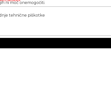
 jih ni moč onemogočiti.
ednje tehnične piškotke