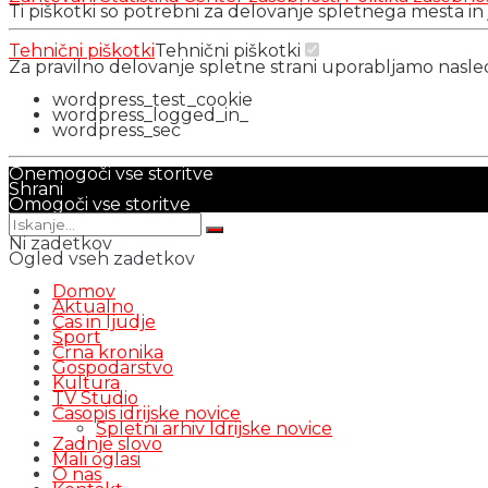
Ti piškotki so potrebni za delovanje spletnega mesta in
Tehnični piškotki
Tehnični piškotki
Za pravilno delovanje spletne strani uporabljamo nasl
wordpress_test_cookie
wordpress_logged_in_
wordpress_sec
Onemogoči vse storitve
Shrani
Omogoči vse storitve
Ni zadetkov
Ogled vseh zadetkov
Domov
Aktualno
Čas in ljudje
Šport
Črna kronika
Gospodarstvo
Kultura
TV Studio
Časopis idrijske novice
Spletni arhiv Idrijske novice
Zadnje slovo
Mali oglasi
O nas