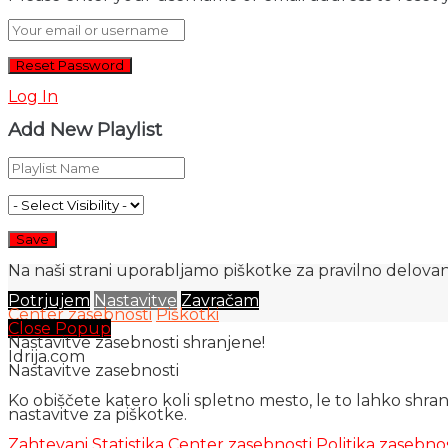
Log In
Add New Playlist
Na naši strani uporabljamo piškotke za pravilno delovanj
Potrjujem
Nastavitve
Zavračam
Center zasebnosti
Piškotki
Close Popup
Nastavitve zasebnosti shranjene!
Idrija.com
Nastavitve zasebnosti
Ko obiščete katero koli spletno mesto, le to lahko shra
nastavitve za piškotke.
Zahtevani
Statistika
Center zasebnosti
Politika zasebno