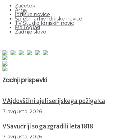
Začetek
Arhiv
Idrijske novice
Spletni arhiv Idrijske novice
TV Studio Idrijskih novic
Mali oglasi
Zadnje slovo
obiskov od 1. januarja 2026
Obiskovalcev skupaj : 944866
Prikazov skupaj : 2521514
Trenutno : 114
Zadnji prispevki
V Ajdovščini ujeli serijskega požigalca
7. avgusta, 2026
V Savudriji so ga zgradili leta 1818
7. avgusta, 2026