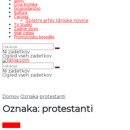
Šport
Črna kronika
Gospodarstvo
Kultura
Časopis
Spletni arhiv Idrijske novice
TV Studio
Zadnje slovo
Mali oglasi
Promocijsko besedilo
Ni zadetkov
Ogled vseh zadetkov
Ni zadetkov
Ogled vseh zadetkov
Domov
Oznaka
protestanti
Oznaka:
protestanti
Kultura