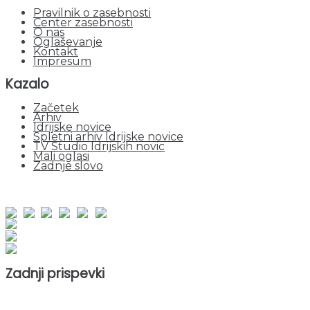
Pravilnik o zasebnosti
Center zasebnosti
O nas
Oglaševanje
Kontakt
Impresum
Kazalo
Začetek
Arhiv
Idrijske novice
Spletni arhiv Idrijske novice
TV Studio Idrijskih novic
Mali oglasi
Zadnje slovo
obiskov od 1. januarja 2026
Obiskovalcev skupaj : 952905
Prikazov skupaj : 2534804
Trenutno : 32
Zadnji prispevki