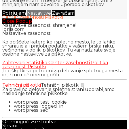
delovanje strani in beleženje obiskanosti strani. S
strinjanjem nam dovolite uporabo piškotkov.
Potrjujem
Nastavitve
Zavračam
Center zasebnosti
Piškotki
Close Popup
Nastavitve zasebnosti shranjene!
Idrija.com
Nastavitve zasebnosti
Ko obiščete katero koli spletno mesto, le to lahko
shranjuje ali pridobi podatke v vašem brskalniku,
večinoma v obliki piškotkov. Tukaj nadzirate svoje
osebne nastavitve za piškotke.
Zahtevani
Statistika
Center zasebnosti
Politika
zasebnosti
Piškotki
Ti piškotki so potrebni za delovanje spletnega mesta
in jih ni moč onemogočiti.
Tehnični piškotki
Tehnični piškotki
Za pravilno delovanje spletne strani uporabljamo
naslednje tehnične piškotke
wordpress_test_cookie
wordpress_logged_in_
wordpress_sec
Onemogoči vse storitve
Shrani