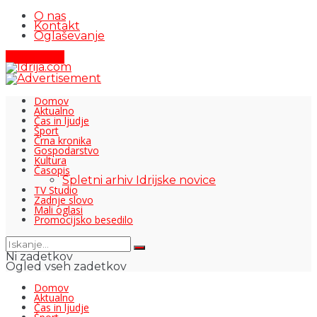
O nas
Kontakt
Oglaševanje
Pišite nam
Domov
Aktualno
Čas in ljudje
Šport
Črna kronika
Gospodarstvo
Kultura
Časopis
Spletni arhiv Idrijske novice
TV Studio
Zadnje slovo
Mali oglasi
Promocijsko besedilo
Ni zadetkov
Ogled vseh zadetkov
Domov
Aktualno
Čas in ljudje