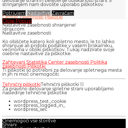
delovanje strani in beleženje obiskanosti strani. S
strinjanjem nam dovolite uporabo piškotkov.
Potrjujem
Nastavitve
Zavračam
Center zasebnosti
Piškotki
Close Popup
Nastavitve zasebnosti shranjene!
Idrija.com
Nastavitve zasebnosti
Ko obiščete katero koli spletno mesto, le to lahko
shranjuje ali pridobi podatke v vašem brskalniku,
večinoma v obliki piškotkov. Tukaj nadzirate svoje
osebne nastavitve za piškotke.
Zahtevani
Statistika
Center zasebnosti
Politika
zasebnosti
Piškotki
Ti piškotki so potrebni za delovanje spletnega mesta
in jih ni moč onemogočiti.
Tehnični piškotki
Tehnični piškotki
Za pravilno delovanje spletne strani uporabljamo
naslednje tehnične piškotke
wordpress_test_cookie
wordpress_logged_in_
wordpress_sec
Onemogoči vse storitve
Shrani