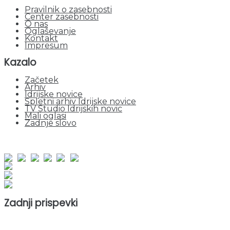
Pravilnik o zasebnosti
Center zasebnosti
O nas
Oglaševanje
Kontakt
Impresum
Kazalo
Začetek
Arhiv
Idrijske novice
Spletni arhiv Idrijske novice
TV Studio Idrijskih novic
Mali oglasi
Zadnje slovo
obiskov od 1. januarja 2026
Obiskovalcev skupaj : 945502
Prikazov skupaj : 2522676
Trenutno : 113
Zadnji prispevki