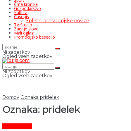
Šport
Črna kronika
Gospodarstvo
Kultura
Časopis
Spletni arhiv Idrijske novice
TV Studio
Zadnje slovo
Mali oglasi
Promocijsko besedilo
Ni zadetkov
Ogled vseh zadetkov
Ni zadetkov
Ogled vseh zadetkov
Domov
Oznaka
pridelek
Oznaka:
pridelek
Črni dogodki