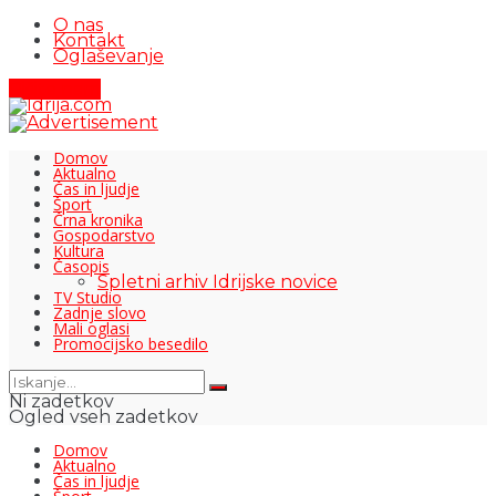
O nas
Kontakt
Oglaševanje
Pišite nam
Domov
Aktualno
Čas in ljudje
Šport
Črna kronika
Gospodarstvo
Kultura
Časopis
Spletni arhiv Idrijske novice
TV Studio
Zadnje slovo
Mali oglasi
Promocijsko besedilo
Ni zadetkov
Ogled vseh zadetkov
Domov
Aktualno
Čas in ljudje