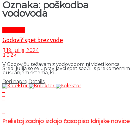
Oznaka:
poškodba
vodovoda
Aktualno
Godovič spet brez vode
19. julija, 2024
3.2k
V Godoviču težavam z vodovodom ni videti konca.
Sredi julija so se upravljavci spet soočili s prekomernim
puščanjem sistema, ki ...
Beri naprej
Details
Prelistaj zadnjo izdajo časopisa Idrijske novice