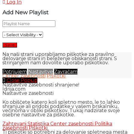
Log In
Add New Playlist
Na naši strani uporabljamo piškotke za pravilno
delovanje strani in beleženje obiskanosti strani. S
strinjanjem nam dovolite uporabo piškotkov.
Potrjujem
Nastavitve
Zavračam
Center zasebnosti
Piškotki
Close Popup
Nastavitve zasebnosti shranjene!
Idrija.com
Nastavitve zasebnosti
Ko obiščete katero koli spletno mesto, le to lahko
shranjuje ali pridobi podatke v vašem brskalniku,
večinoma v obliki piškotkov. Tukaj nadzirate svoje
osebne nastavitve za piškotke.
Zahtevani
Statistika
Center zasebnosti
Politika
zasebnosti
Piškotki
Ti piškotki so potrebni za delovanje spletnega mesta