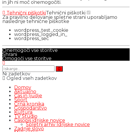
in jih ni moč onemogočiti.
Tehnični piškotki
Tehnični piškotki
Za pravilno delovanje spletne strani uporabljamo
naslednje tehnične piškotke
wordpress_test_cookie
wordpress_logged_in_
wordpress_sec
Onemogoči vse storitve
Shrani
Omogoči vse storitve
Ni zadetkov
Ogled vseh zadetkov
Domov
Aktualno
Čas in ljudje
Šport
Črna kronika
Gospodarstvo
Kultura
TV Studio
Časopis idrijske novice
Spletni arhiv Idrijske novice
Zadnje slovo