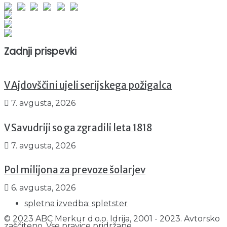
Obiskovalcev skupaj : 952098
Prikazov skupaj : 2533715
Trenutno : 59
Zadnji prispevki
V Ajdovščini ujeli serijskega požigalca
7. avgusta, 2026
V Savudriji so ga zgradili leta 1818
7. avgusta, 2026
Pol milijona za prevoze šolarjev
6. avgusta, 2026
spletna izvedba: spletster
© 2023 ABC Merkur d.o.o. Idrija, 2001 - 2023. Avtorsko
zaščiteno. Vse pravice pridržane.