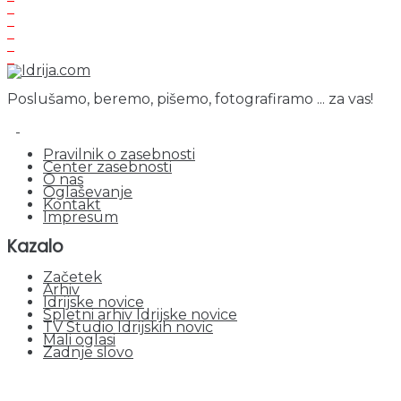
Poslušamo, beremo, pišemo, fotografiramo ... za vas!
Pravilnik o zasebnosti
Center zasebnosti
O nas
Oglaševanje
Kontakt
Impresum
Kazalo
Začetek
Arhiv
Idrijske novice
Spletni arhiv Idrijske novice
TV Studio Idrijskih novic
Mali oglasi
Zadnje slovo
obiskov od 1. januarja 2026