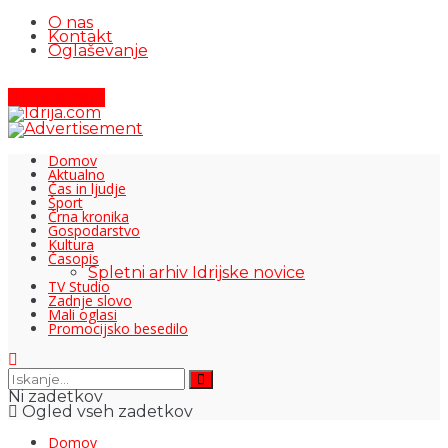
O nas
Kontakt
Oglaševanje
Pišite nam
Domov
Aktualno
Čas in ljudje
Šport
Črna kronika
Gospodarstvo
Kultura
Časopis
Spletni arhiv Idrijske novice
TV Studio
Zadnje slovo
Mali oglasi
Promocijsko besedilo
Ni zadetkov
Ogled vseh zadetkov
Domov