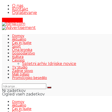
O nas
Kontakt
Oglaševanje
Pišite nam
Domov
Aktualno
Čas in ljudje
Šport
Črna kronika
Gospodarstvo
Kultura
Časopis
Spletni arhiv Idrijske novice
TV Studio
Zadnje slovo
Mali oglasi
Promocijsko besedilo
Ni zadetkov
Ogled vseh zadetkov
Domov
Aktualno
Čas in ljudje