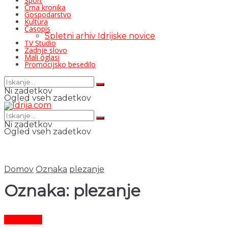
Šport
Črna kronika
Gospodarstvo
Kultura
Časopis
Spletni arhiv Idrijske novice
TV Studio
Zadnje slovo
Mali oglasi
Promocijsko besedilo
Ni zadetkov
Ogled vseh zadetkov
Ni zadetkov
Ogled vseh zadetkov
Domov
Oznaka
plezanje
Oznaka:
plezanje
Aktualno