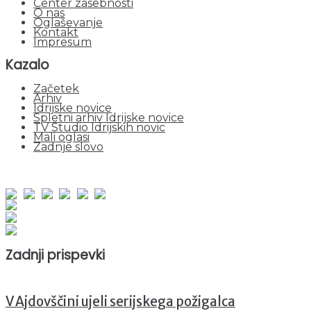
Center zasebnosti
O nas
Oglaševanje
Kontakt
Impresum
Kazalo
Začetek
Arhiv
Idrijske novice
Spletni arhiv Idrijske novice
TV Studio Idrijskih novic
Mali oglasi
Zadnje slovo
obiskov od 1. januarja 2026
Obiskovalcev skupaj : 945756
Prikazov skupaj : 2523143
Trenutno : 132
Zadnji prispevki
V Ajdovščini ujeli serijskega požigalca