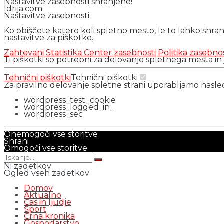
Nastavitve zasebnosti shranjene!
Idrija.com
Nastavitve zasebnosti
Ko obiščete katero koli spletno mesto, le to lahko shra
nastavitve za piškotke.
Zahtevani
Statistika
Center zasebnosti
Politika zasebno
Ti piškotki so potrebni za delovanje spletnega mesta in
Tehnični piškotki
Tehnični piškotki
Za pravilno delovanje spletne strani uporabljamo nasl
wordpress_test_cookie
wordpress_logged_in_
wordpress_sec
Onemogoči vse storitve
Shrani
Omogoči vse storitve
Ni zadetkov
Ogled vseh zadetkov
Domov
Aktualno
Čas in ljudje
Šport
Črna kronika
Gospodarstvo