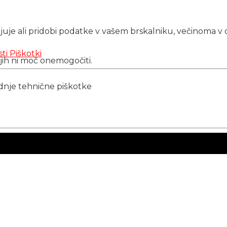
njuje ali pridobi podatke v vašem brskalniku, večinoma v 
sti
Piškotki
 jih ni moč onemogočiti.
ednje tehnične piškotke