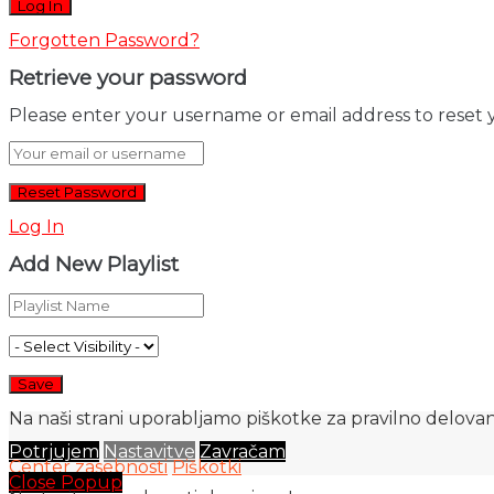
Forgotten Password?
Retrieve your password
Please enter your username or email address to reset 
Log In
Add New Playlist
Na naši strani uporabljamo piškotke za pravilno delovanj
Potrjujem
Nastavitve
Zavračam
Center zasebnosti
Piškotki
Close Popup