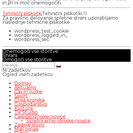
in jih ni moč onemogočiti.
Tehnični piškotki
Tehnični piškotki
Za pravilno delovanje spletne strani uporabljamo
naslednje tehnične piškotke
wordpress_test_cookie
wordpress_logged_in_
wordpress_sec
Onemogoči vse storitve
Shrani
Omogoči vse storitve
Ni zadetkov
Ogled vseh zadetkov
Domov
Aktualno
Čas in ljudje
Šport
Črna kronika
Gospodarstvo
Kultura
TV Studio
Časopis idrijske novice
Spletni arhiv Idrijske novice
Zadnje slovo
Mali oglasi