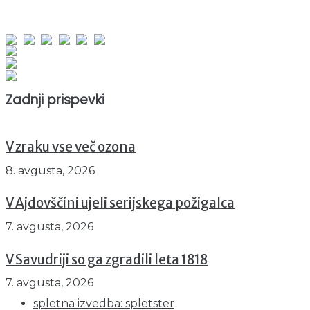
obiskov od 1. januarja 2026
Obiskovalcev skupaj : 964629
Prikazov skupaj : 2551804
Trenutno : 0
Zadnji prispevki
V zraku vse več ozona
8. avgusta, 2026
V Ajdovščini ujeli serijskega požigalca
7. avgusta, 2026
V Savudriji so ga zgradili leta 1818
7. avgusta, 2026
spletna izvedba: spletster