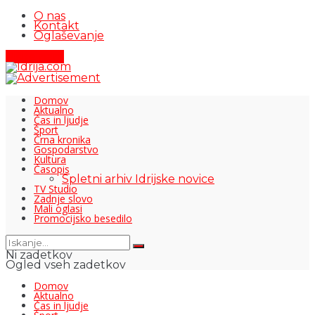
O nas
Kontakt
Oglaševanje
Pišite nam
Domov
Aktualno
Čas in ljudje
Šport
Črna kronika
Gospodarstvo
Kultura
Časopis
Spletni arhiv Idrijske novice
TV Studio
Zadnje slovo
Mali oglasi
Promocijsko besedilo
Ni zadetkov
Ogled vseh zadetkov
Domov
Aktualno
Čas in ljudje