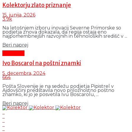
Kolektorju zlato priznanje
15. junija, 2026
3.9k
Na letošnjem izboru inovacij Severne Primorske so
podjetja znova dokazala, da regija ostaja eno
najpomembnejših razvojnih in tehnoloških središč v ...
Details
Beri naprej
Aktualno
Ivo Boscarol na poštni znamki
5. decembra, 2024
664
Pošta Slovenije je na sedežu podjetja Pipistrel v
Ajdovščini predstavila novo priložnostno poštno
znamko, ki jo je posvetila Ivu Boscarolu, ...
Details
Beri naprej