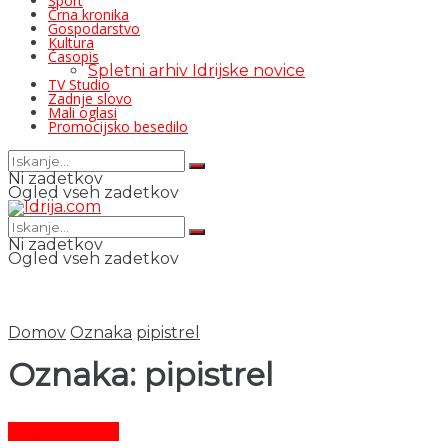
Šport
Črna kronika
Gospodarstvo
Kultura
Časopis
Spletni arhiv Idrijske novice
TV Studio
Zadnje slovo
Mali oglasi
Promocijsko besedilo
Ni zadetkov
Ogled vseh zadetkov
Ni zadetkov
Ogled vseh zadetkov
Domov
Oznaka
pipistrel
Oznaka:
pipistrel
Gospodarstvo