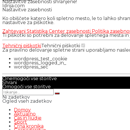
Nastavitve zasebnosti shranjene!
Idrija.com
Nastavitve zasebnosti
Ko obiščete katero koli spletno mesto, le to lahko shra
nastavitve za piškotke.
Zahtevani
Statistika
Center zasebnosti
Politika zasebno
Ti piškotki so potrebni za delovanje spletnega mesta in
Tehnični piškotki
Tehnični piškotki
Za pravilno delovanje spletne strani uporabljamo nasl
wordpress_test_cookie
wordpress_logged_in_
wordpress_sec
Onemogoči vse storitve
Shrani
Omogoči vse storitve
Ni zadetkov
Ogled vseh zadetkov
Domov
Aktualno
Čas in ljudje
Šport
Črna kronika