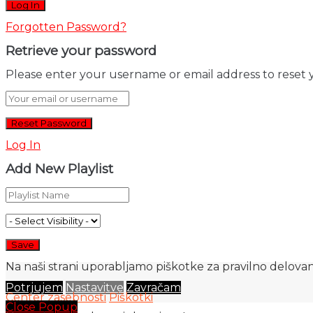
Forgotten Password?
Retrieve your password
Please enter your username or email address to reset 
Log In
Add New Playlist
Na naši strani uporabljamo piškotke za pravilno delovanj
Potrjujem
Nastavitve
Zavračam
Center zasebnosti
Piškotki
Close Popup