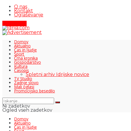
O nas
Kontakt
Oglaševanje
Pišite nam
Domov
Aktualno
Čas in ljudje
Šport
Črna kronika
Gospodarstvo
Kultura
Časopis
Spletni arhiv Idrijske novice
TV Studio
Zadnje slovo
Mali oglasi
Promocijsko besedilo
Ni zadetkov
Ogled vseh zadetkov
Domov
Aktualno
Čas in ljudje