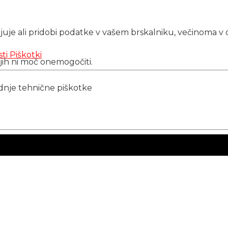
njuje ali pridobi podatke v vašem brskalniku, večinoma v 
sti
Piškotki
 jih ni moč onemogočiti.
ednje tehnične piškotke