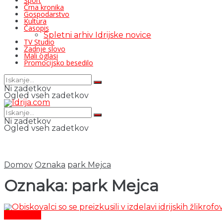
Šport
Črna kronika
Gospodarstvo
Kultura
Časopis
Spletni arhiv Idrijske novice
TV Studio
Zadnje slovo
Mali oglasi
Promocijsko besedilo
Ni zadetkov
Ogled vseh zadetkov
Ni zadetkov
Ogled vseh zadetkov
Domov
Oznaka
park Mejca
Oznaka:
park Mejca
Aktualno