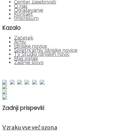
Center zasebnosti
O nas
Oglaševanje
Kontakt
Impresum
Kazalo
Začetek
Arhiv
Idrijske novice
Spletni arhiv Idrijske novice
TV Studio Idrijskih novic
Mali oglasi
Zadnje slovo
obiskov od 1. januarja 2026
Obiskovalcev skupaj : 956397
Prikazov skupaj : 2539546
Trenutno : 88
Zadnji prispevki
V zraku vse več ozona