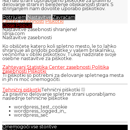
Na naši strani uporabljamo piškotke za pravilno
delovanje strani in beleženje obiskanosti strani. S
strinjanjem nam dovolite uporabo piškotkov.
Potrjujem
Nastavitve
Zavračam
Center zasebnosti
Piškotki
Close Popup
Nastavitve zasebnosti shranjene!
Idrija.com
Nastavitve zasebnosti
Ko obiščete katero koli spletno mesto, le to lahko
shranjuje ali pridobi podatke v vašem brskalniku,
večinoma v obliki piškotkov. Tukaj nadzirate svoje
osebne nastavitve za piškotke.
Zahtevani
Statistika
Center zasebnosti
Politika
zasebnosti
Piškotki
Ti piškotki so potrebni za delovanje spletnega mesta
in jih ni moč onemogočiti.
Tehnični piškotki
Tehnični piškotki
Za pravilno delovanje spletne strani uporabljamo
naslednje tehnične piškotke
wordpress_test_cookie
wordpress_logged_in_
wordpress_sec
Onemogoči vse storitve