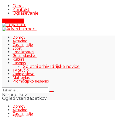
O nas
Kontakt
Oglaševanje
Pišite nam
Domov
Aktualno
Čas in ljudje
Šport
Črna kronika
Gospodarstvo
Kultura
Časopis
Spletni arhiv Idrijske novice
TV Studio
Zadnje slovo
Mali oglasi
Promocijsko besedilo
Ni zadetkov
Ogled vseh zadetkov
Domov
Aktualno
Čas in ljudje