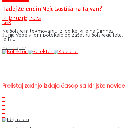
Tadej Zelenc in Nejc Gostiša na Tajvan?
14. januarja, 2025
1.8k
Na šolskem tekmovanju iz logike, ki je na Gimnaziji
Jurija Vege v Idriji potekalo ob začetku šolskega leta,
je 17 ...
Details
Beri naprej
Prelistaj zadnjo izdajo časopisa Idrijske novice