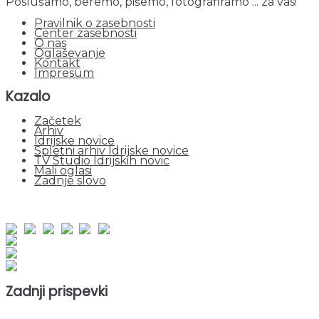
Poslušamo, beremo, pišemo, fotografiramo ... za vas!
Pravilnik o zasebnosti
Center zasebnosti
O nas
Oglaševanje
Kontakt
Impresum
Kazalo
Začetek
Arhiv
Idrijske novice
Spletni arhiv Idrijske novice
TV Studio Idrijskih novic
Mali oglasi
Zadnje slovo
obiskov od 1. januarja 2026
Obiskovalcev skupaj : 949607
Prikazov skupaj : 2529494
Trenutno : 77
Zadnji prispevki