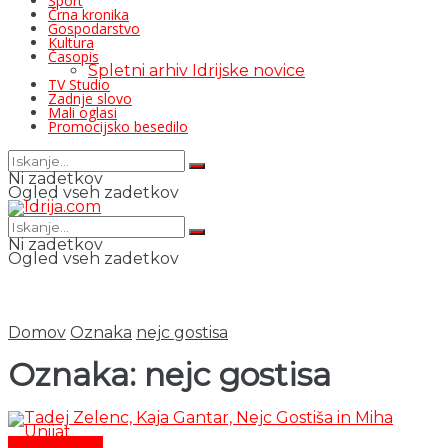
Šport
Črna kronika
Gospodarstvo
Kultura
Časopis
Spletni arhiv Idrijske novice
TV Studio
Zadnje slovo
Mali oglasi
Promocijsko besedilo
Ni zadetkov
Ogled vseh zadetkov
Ni zadetkov
Ogled vseh zadetkov
Domov
Oznaka
nejc gostisa
Oznaka:
nejc gostisa
Čas in ljudje