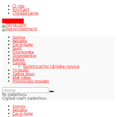
O nas
Kontakt
Oglaševanje
Pišite nam
Domov
Aktualno
Čas in ljudje
Šport
Črna kronika
Gospodarstvo
Kultura
Časopis
Spletni arhiv Idrijske novice
TV Studio
Zadnje slovo
Mali oglasi
Promocijsko besedilo
Ni zadetkov
Ogled vseh zadetkov
Domov
Aktualno
Čas in ljudje