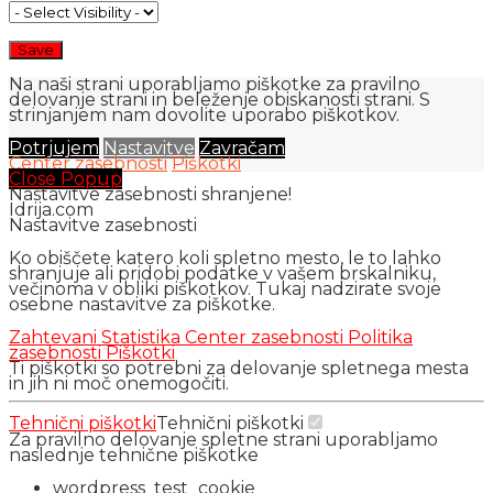
Na naši strani uporabljamo piškotke za pravilno
delovanje strani in beleženje obiskanosti strani. S
strinjanjem nam dovolite uporabo piškotkov.
Potrjujem
Nastavitve
Zavračam
Center zasebnosti
Piškotki
Close Popup
Nastavitve zasebnosti shranjene!
Idrija.com
Nastavitve zasebnosti
Ko obiščete katero koli spletno mesto, le to lahko
shranjuje ali pridobi podatke v vašem brskalniku,
večinoma v obliki piškotkov. Tukaj nadzirate svoje
osebne nastavitve za piškotke.
Zahtevani
Statistika
Center zasebnosti
Politika
zasebnosti
Piškotki
Ti piškotki so potrebni za delovanje spletnega mesta
in jih ni moč onemogočiti.
Tehnični piškotki
Tehnični piškotki
Za pravilno delovanje spletne strani uporabljamo
naslednje tehnične piškotke
wordpress_test_cookie