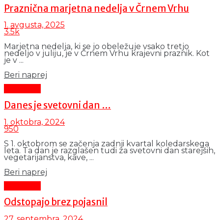
Praznična marjetna nedelja v Črnem Vrhu
1. avgusta, 2025
3.5k
Marjetna nedelja, ki se jo obeležuje vsako tretjo
nedeljo v juliju, je v Črnem Vrhu krajevni praznik. Kot
je v ...
Details
Beri naprej
Aktualno
Danes je svetovni dan …
1. oktobra, 2024
950
S 1. oktobrom se začenja zadnji kvartal koledarskega
leta. Ta dan je razglašen tudi za svetovni dan starejših,
vegetarijanstva, kave, ...
Details
Beri naprej
Aktualno
Odstopajo brez pojasnil
27. septembra, 2024