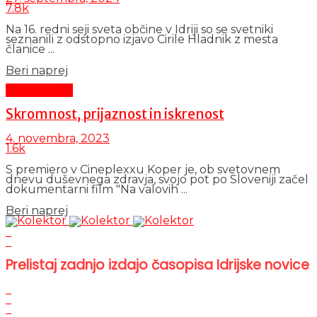
7.8k
Na 16. redni seji sveta občine v Idriji so se svetniki
seznanili z odstopno izjavo Cirile Hladnik z mesta
članice ...
Details
Beri naprej
Čas in ljudje
Skromnost, prijaznost in iskrenost
4. novembra, 2023
1.6k
S premiero v Cineplexxu Koper je, ob svetovnem
dnevu duševnega zdravja, svojo pot po Sloveniji začel
dokumentarni film "Na valovih ...
Details
Beri naprej
Prelistaj zadnjo izdajo časopisa Idrijske novice