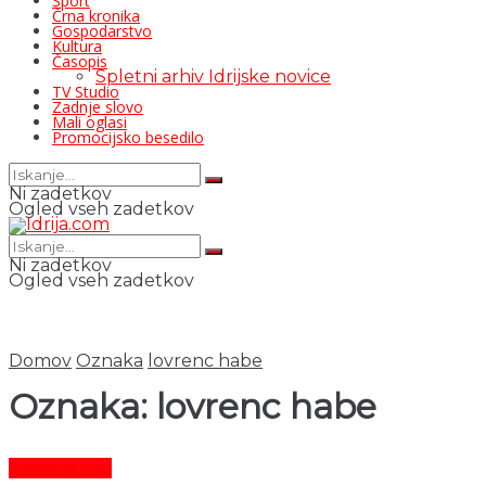
Šport
Črna kronika
Gospodarstvo
Kultura
Časopis
Spletni arhiv Idrijske novice
TV Studio
Zadnje slovo
Mali oglasi
Promocijsko besedilo
Ni zadetkov
Ogled vseh zadetkov
Ni zadetkov
Ogled vseh zadetkov
Domov
Oznaka
lovrenc habe
Oznaka:
lovrenc habe
Čas in ljudje