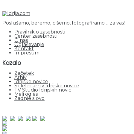
Poslušamo, beremo, pišemo, fotografiramo ... za vas!
Pravilnik o zasebnosti
Center zasebnosti
O nas
Oglaševanje
Kontakt
Impresum
Kazalo
Začetek
Arhiv
Idrijske novice
Spletni arhiv Idrijske novice
TV Studio Idrijskih novic
Mali oglasi
Zadnje slovo
obiskov od 1. januarja 2026
Obiskovalcev skupaj : 937189
Prikazov skupaj : 2503083