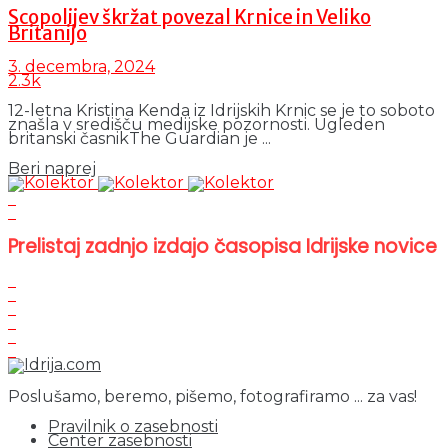
Scopolijev škržat povezal Krnice in Veliko
Britanijo
3. decembra, 2024
2.3k
12-letna Kristina Kenda iz Idrijskih Krnic se je to soboto
znašla v središču medijske pozornosti. Ugleden
britanski časnikThe Guardian je ...
Details
Beri naprej
Prelistaj zadnjo izdajo časopisa Idrijske novice
Poslušamo, beremo, pišemo, fotografiramo ... za vas!
Pravilnik o zasebnosti
Center zasebnosti