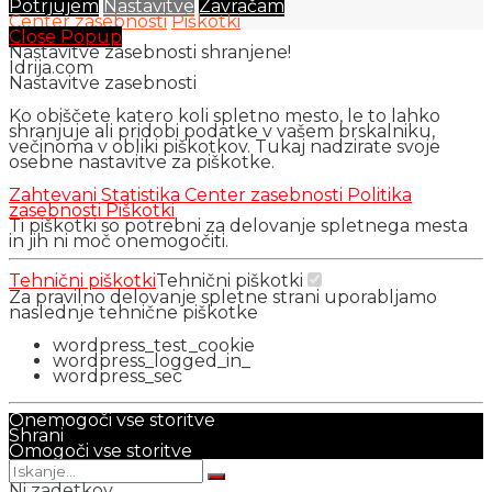
Potrjujem
Nastavitve
Zavračam
Center zasebnosti
Piškotki
Close Popup
Nastavitve zasebnosti shranjene!
Idrija.com
Nastavitve zasebnosti
Ko obiščete katero koli spletno mesto, le to lahko
shranjuje ali pridobi podatke v vašem brskalniku,
večinoma v obliki piškotkov. Tukaj nadzirate svoje
osebne nastavitve za piškotke.
Zahtevani
Statistika
Center zasebnosti
Politika
zasebnosti
Piškotki
Ti piškotki so potrebni za delovanje spletnega mesta
in jih ni moč onemogočiti.
Tehnični piškotki
Tehnični piškotki
Za pravilno delovanje spletne strani uporabljamo
naslednje tehnične piškotke
wordpress_test_cookie
wordpress_logged_in_
wordpress_sec
Onemogoči vse storitve
Shrani
Omogoči vse storitve
Ni zadetkov