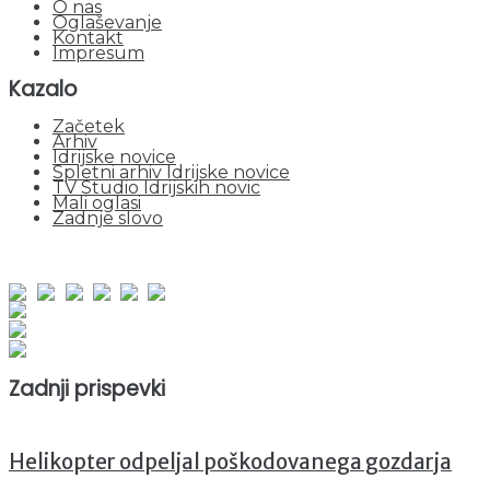
O nas
Oglaševanje
Kontakt
Impresum
Kazalo
Začetek
Arhiv
Idrijske novice
Spletni arhiv Idrijske novice
TV Studio Idrijskih novic
Mali oglasi
Zadnje slovo
obiskov od 1. januarja 2026
Obiskovalcev skupaj : 935658
Prikazov skupaj : 2500629
Trenutno : 11
Zadnji prispevki
Helikopter odpeljal poškodovanega gozdarja