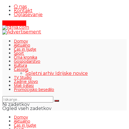
O nas
Kontakt
Oglaševanje
Pišite nam
Domov
Aktualno
Čas in ljudje
Šport
Črna kronika
Gospodarstvo
Kultura
Časopis
Spletni arhiv Idrijske novice
TV Studio
Zadnje slovo
Mali oglasi
Promocijsko besedilo
Ni zadetkov
Ogled vseh zadetkov
Domov
Aktualno
Čas in ljudje