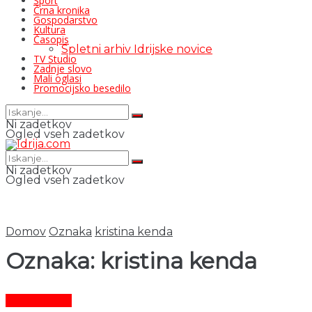
Šport
Črna kronika
Gospodarstvo
Kultura
Časopis
Spletni arhiv Idrijske novice
TV Studio
Zadnje slovo
Mali oglasi
Promocijsko besedilo
Ni zadetkov
Ogled vseh zadetkov
Ni zadetkov
Ogled vseh zadetkov
Domov
Oznaka
kristina kenda
Oznaka:
kristina kenda
Čas in ljudje