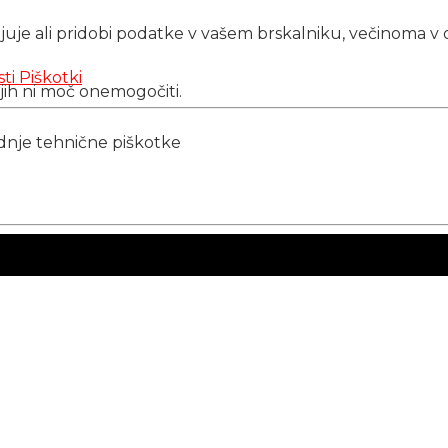
njuje ali pridobi podatke v vašem brskalniku, večinoma v 
sti
Piškotki
 jih ni moč onemogočiti.
ednje tehnične piškotke