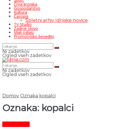
Šport
Črna kronika
Gospodarstvo
Kultura
Časopis
Spletni arhiv Idrijske novice
TV Studio
Zadnje slovo
Mali oglasi
Promocijsko besedilo
Ni zadetkov
Ogled vseh zadetkov
Ni zadetkov
Ogled vseh zadetkov
Domov
Oznaka
kopalci
Oznaka:
kopalci
Čas in ljudje