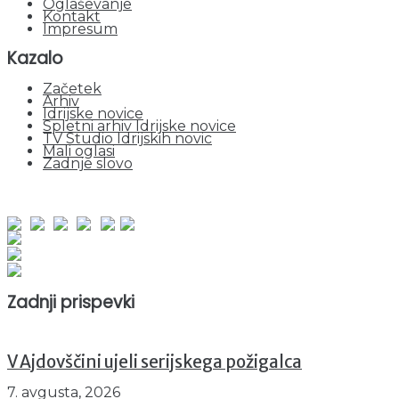
Oglaševanje
Kontakt
Impresum
Kazalo
Začetek
Arhiv
Idrijske novice
Spletni arhiv Idrijske novice
TV Studio Idrijskih novic
Mali oglasi
Zadnje slovo
obiskov od 1. januarja 2026
Obiskovalcev skupaj : 943014
Prikazov skupaj : 2516995
Trenutno : 80
Zadnji prispevki
V Ajdovščini ujeli serijskega požigalca
7. avgusta, 2026