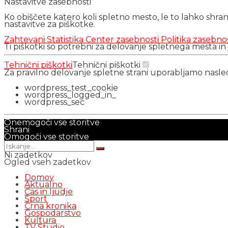
Nastavitve zasebnosti
Ko obiščete katero koli spletno mesto, le to lahko shra
nastavitve za piškotke.
Zahtevani
Statistika
Center zasebnosti
Politika zasebno
Ti piškotki so potrebni za delovanje spletnega mesta in
Tehnični piškotki
Tehnični piškotki
Za pravilno delovanje spletne strani uporabljamo nasl
wordpress_test_cookie
wordpress_logged_in_
wordpress_sec
Onemogoči vse storitve
Shrani
Omogoči vse storitve
Ni zadetkov
Ogled vseh zadetkov
Domov
Aktualno
Čas in ljudje
Šport
Črna kronika
Gospodarstvo
Kultura
TV Studio