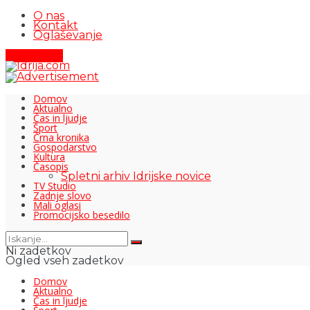
O nas
Kontakt
Oglaševanje
Pišite nam
Domov
Aktualno
Čas in ljudje
Šport
Črna kronika
Gospodarstvo
Kultura
Časopis
Spletni arhiv Idrijske novice
TV Studio
Zadnje slovo
Mali oglasi
Promocijsko besedilo
Ni zadetkov
Ogled vseh zadetkov
Domov
Aktualno
Čas in ljudje