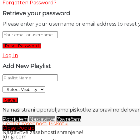
Forgotten Password?
Retrieve your password
Please enter your username or email address to reset 
Log In
Add New Playlist
Na naši strani uporabljamo piškotke za pravilno delovanj
Potrjujem
Nastavitve
Zavračam
Center zasebnosti
Piškotki
Close Popup
Nastavitve zasebnosti shranjene!
Idrija.com