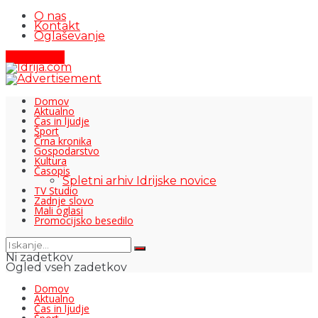
O nas
Kontakt
Oglaševanje
Pišite nam
Domov
Aktualno
Čas in ljudje
Šport
Črna kronika
Gospodarstvo
Kultura
Časopis
Spletni arhiv Idrijske novice
TV Studio
Zadnje slovo
Mali oglasi
Promocijsko besedilo
Ni zadetkov
Ogled vseh zadetkov
Domov
Aktualno
Čas in ljudje