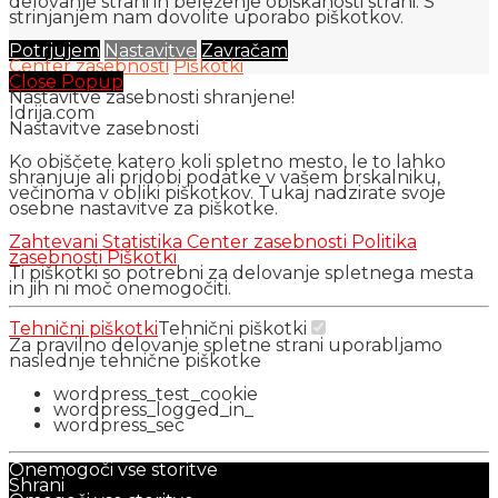
delovanje strani in beleženje obiskanosti strani. S
strinjanjem nam dovolite uporabo piškotkov.
Potrjujem
Nastavitve
Zavračam
Center zasebnosti
Piškotki
Close Popup
Nastavitve zasebnosti shranjene!
Idrija.com
Nastavitve zasebnosti
Ko obiščete katero koli spletno mesto, le to lahko
shranjuje ali pridobi podatke v vašem brskalniku,
večinoma v obliki piškotkov. Tukaj nadzirate svoje
osebne nastavitve za piškotke.
Zahtevani
Statistika
Center zasebnosti
Politika
zasebnosti
Piškotki
Ti piškotki so potrebni za delovanje spletnega mesta
in jih ni moč onemogočiti.
Tehnični piškotki
Tehnični piškotki
Za pravilno delovanje spletne strani uporabljamo
naslednje tehnične piškotke
wordpress_test_cookie
wordpress_logged_in_
wordpress_sec
Onemogoči vse storitve
Shrani