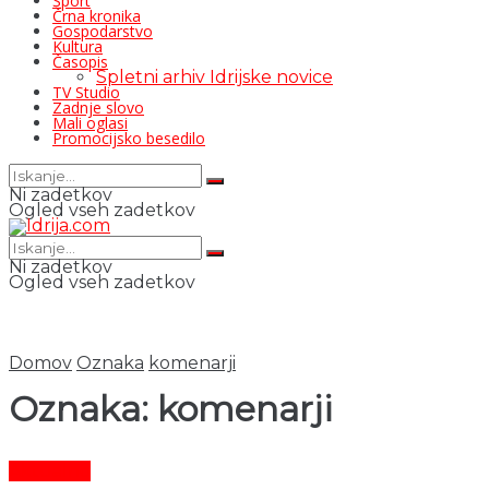
Šport
Črna kronika
Gospodarstvo
Kultura
Časopis
Spletni arhiv Idrijske novice
TV Studio
Zadnje slovo
Mali oglasi
Promocijsko besedilo
Ni zadetkov
Ogled vseh zadetkov
Ni zadetkov
Ogled vseh zadetkov
Domov
Oznaka
komenarji
Oznaka:
komenarji
Aktualno