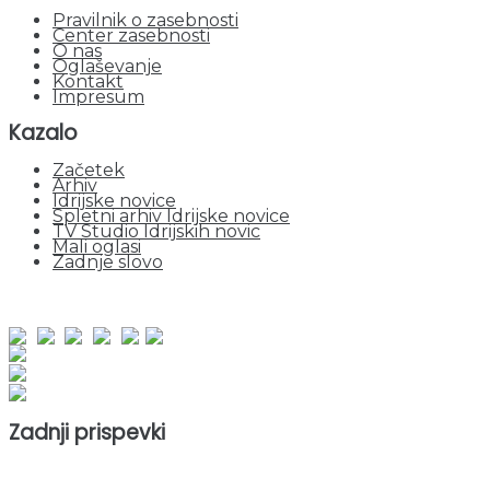
Pravilnik o zasebnosti
Center zasebnosti
O nas
Oglaševanje
Kontakt
Impresum
Kazalo
Začetek
Arhiv
Idrijske novice
Spletni arhiv Idrijske novice
TV Studio Idrijskih novic
Mali oglasi
Zadnje slovo
obiskov od 1. januarja 2026
Obiskovalcev skupaj : 954218
Prikazov skupaj : 2536486
Trenutno : 100
Zadnji prispevki