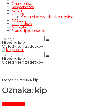
Šport
Črna kronika
Gospodarstvo
Kultura
Časopis
Spletni arhiv Idrijske novice
TV Studio
Zadnje slovo
Mali oglasi
Promocijsko besedilo
Ni zadetkov
Ogled vseh zadetkov
Ni zadetkov
Ogled vseh zadetkov
Domov
Oznaka
kip
Oznaka:
kip
Čas in ljudje