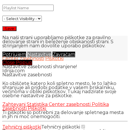
Na naši strani uporabljamo piškotke za pravilno
delovanje strani in beleženje obiskanosti strani. S
strinjanjem nam dovolite uporabo piškotkov.
Potrjujem
Nastavitve
Zavračam
Center zasebnosti
Piškotki
Close Popup
Nastavitve zasebnosti shranjene!
Idrija.com
Nastavitve zasebnosti
Ko obiščete katero koli spletno mesto, le to lahko
shranjuje ali pridobi podatke v vašem brskalniku,
večinoma v obliki piškotkov. Tukaj nadzirate svoje
osebne nastavitve za piškotke.
Zahtevani
Statistika
Center zasebnosti
Politika
zasebnosti
Piškotki
Ti piškotki so potrebni za delovanje spletnega mesta
in jih ni moč onemogočiti.
Tehnični piškotki
Tehnični piškotki