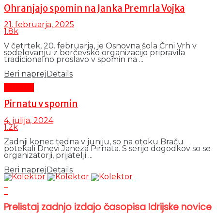
Ohranjajo spomin na Janka Premrla Vojka
21. februarja, 2025
1.8k
V četrtek, 20. februarja, je Osnovna šola Črni Vrh v
sodelovanju z borčevsko organizacijo pripravila
tradicionalno proslavo v spomin na ...
Beri naprej
Details
Kultura
Pirnatu v spomin
4. julija, 2024
1.2k
Zadnji konec tedna v juniju, so na otoku Braču
potekali Dnevi Janeza Pirnata. S serijo dogodkov so se
organizatorji, prijatelji ...
Beri naprej
Details
Prelistaj zadnjo izdajo časopisa Idrijske novice