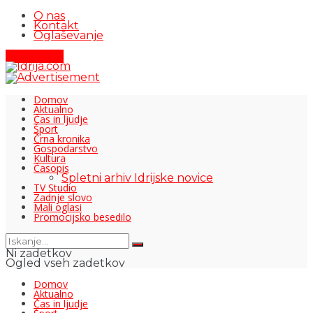
O nas
Kontakt
Oglaševanje
Pišite nam
Domov
Aktualno
Čas in ljudje
Šport
Črna kronika
Gospodarstvo
Kultura
Časopis
Spletni arhiv Idrijske novice
TV Studio
Zadnje slovo
Mali oglasi
Promocijsko besedilo
Ni zadetkov
Ogled vseh zadetkov
Domov
Aktualno
Čas in ljudje