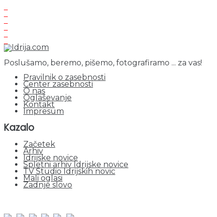
Poslušamo, beremo, pišemo, fotografiramo ... za vas!
Pravilnik o zasebnosti
Center zasebnosti
O nas
Oglaševanje
Kontakt
Impresum
Kazalo
Začetek
Arhiv
Idrijske novice
Spletni arhiv Idrijske novice
TV Studio Idrijskih novic
Mali oglasi
Zadnje slovo
obiskov od 1. januarja 2026