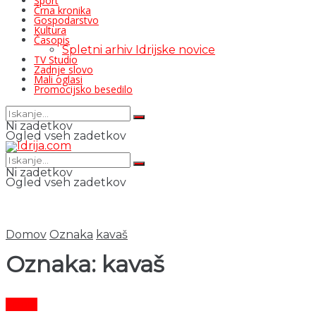
Šport
Črna kronika
Gospodarstvo
Kultura
Časopis
Spletni arhiv Idrijske novice
TV Studio
Zadnje slovo
Mali oglasi
Promocijsko besedilo
Ni zadetkov
Ogled vseh zadetkov
Ni zadetkov
Ogled vseh zadetkov
Domov
Oznaka
kavaš
Oznaka:
kavaš
Šport