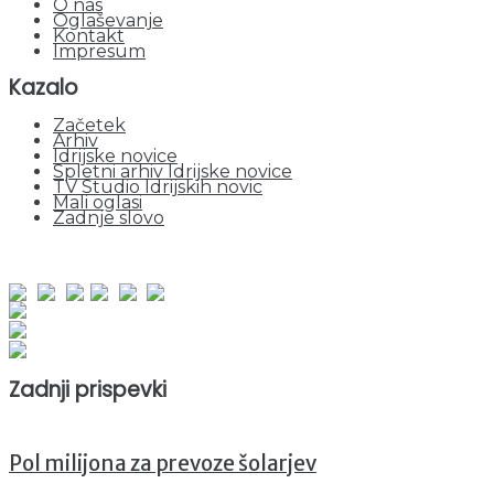
O nas
Oglaševanje
Kontakt
Impresum
Kazalo
Začetek
Arhiv
Idrijske novice
Spletni arhiv Idrijske novice
TV Studio Idrijskih novic
Mali oglasi
Zadnje slovo
obiskov od 1. januarja 2026
Obiskovalcev skupaj : 941466
Prikazov skupaj : 2514180
Trenutno : 7
Zadnji prispevki
Pol milijona za prevoze šolarjev