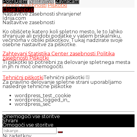
Potrjujem
Nastavitve
Zavračam
Center zasebnosti
Piškotki
Close Popup
Nastavitve zasebnosti shranjene!
Idrija.com
Nastavitve zasebnosti
Ko obiščete katero koli spletno mesto, le to lahko
shranjuje ali pridobi podatke v vašem brskalniku,
večinoma v obliki piškotkov. Tukaj nadzirate svoje
osebne nastavitve za piškotke.
Zahtevani
Statistika
Center zasebnosti
Politika
zasebnosti
Piškotki
Ti piškotki so potrebni za delovanje spletnega mesta
in jih ni moč onemogočiti.
Tehnični piškotki
Tehnični piškotki
Za pravilno delovanje spletne strani uporabljamo
naslednje tehnične piškotke
wordpress_test_cookie
wordpress_logged_in_
wordpress_sec
Onemogoči vse storitve
Shrani
Omogoči vse storitve
Ni zadetkov