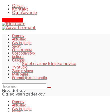
O nas
Kontakt
Oglaševanje
Pišite nam
Domov
Aktualno
Čas in ljudje
Šport
Črna kronika
Gospodarstvo
Kultura
Časopis
Spletni arhiv Idrijske novice
TV Studio
Zadnje slovo
Mali oglasi
Promocijsko besedilo
Ni zadetkov
Ogled vseh zadetkov
Domov
Aktualno
Čas in ljudje