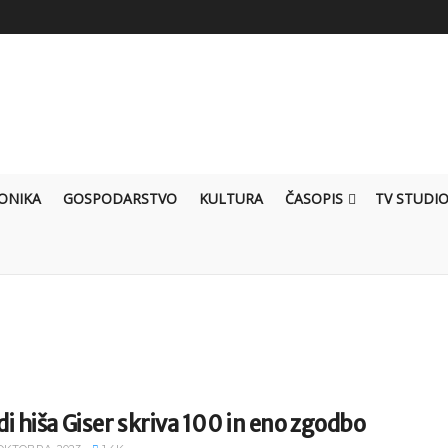
ONIKA
GOSPODARSTVO
KULTURA
ČASOPIS
TV STUDI
i hiša Giser skriva 100 in eno zgodbo