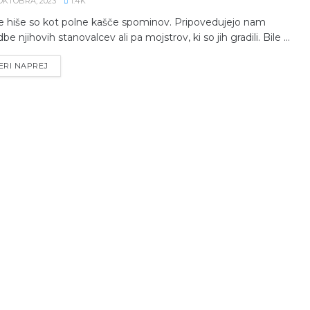
 OKTOBRA, 2023
1.4K
e hiše so kot polne kašče spominov. Pripovedujejo nam
be njihovih stanovalcev ali pa mojstrov, ki so jih gradili. Bile ...
ERI NAPREJ