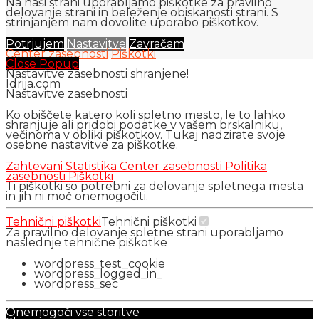
Na naši strani uporabljamo piškotke za pravilno
delovanje strani in beleženje obiskanosti strani. S
strinjanjem nam dovolite uporabo piškotkov.
Potrjujem
Nastavitve
Zavračam
Center zasebnosti
Piškotki
Close Popup
Nastavitve zasebnosti shranjene!
Idrija.com
Nastavitve zasebnosti
Ko obiščete katero koli spletno mesto, le to lahko
shranjuje ali pridobi podatke v vašem brskalniku,
večinoma v obliki piškotkov. Tukaj nadzirate svoje
osebne nastavitve za piškotke.
Zahtevani
Statistika
Center zasebnosti
Politika
zasebnosti
Piškotki
Ti piškotki so potrebni za delovanje spletnega mesta
in jih ni moč onemogočiti.
Tehnični piškotki
Tehnični piškotki
Za pravilno delovanje spletne strani uporabljamo
naslednje tehnične piškotke
wordpress_test_cookie
wordpress_logged_in_
wordpress_sec
Onemogoči vse storitve