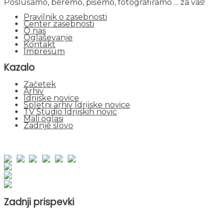
Poslušamo, beremo, pišemo, fotografiramo ... za vas!
Pravilnik o zasebnosti
Center zasebnosti
O nas
Oglaševanje
Kontakt
Impresum
Kazalo
Začetek
Arhiv
Idrijske novice
Spletni arhiv Idrijske novice
TV Studio Idrijskih novic
Mali oglasi
Zadnje slovo
obiskov od 1. januarja 2026
Obiskovalcev skupaj : 950245
Prikazov skupaj : 2530557
Trenutno : 61
Zadnji prispevki