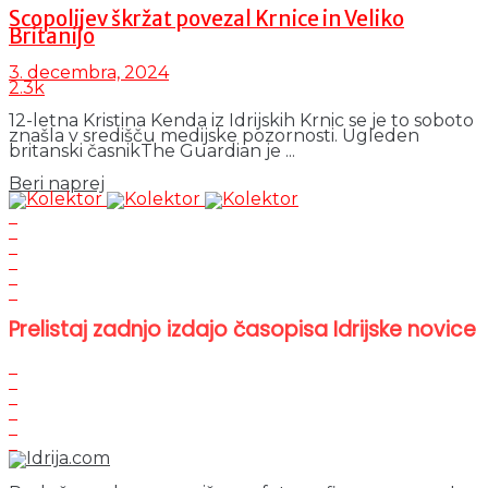
Scopolijev škržat povezal Krnice in Veliko
Britanijo
3. decembra, 2024
2.3k
12-letna Kristina Kenda iz Idrijskih Krnic se je to soboto
znašla v središču medijske pozornosti. Ugleden
britanski časnikThe Guardian je ...
Details
Beri naprej
Prelistaj zadnjo izdajo časopisa Idrijske novice