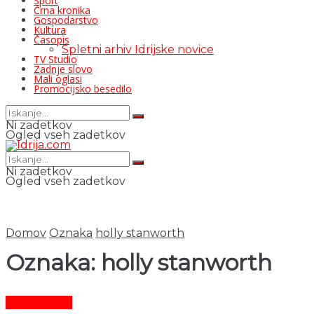
Šport
Črna kronika
Gospodarstvo
Kultura
Časopis
Spletni arhiv Idrijske novice
TV Studio
Zadnje slovo
Mali oglasi
Promocijsko besedilo
Ni zadetkov
Ogled vseh zadetkov
Ni zadetkov
Ogled vseh zadetkov
Domov
Oznaka
holly stanworth
Oznaka:
holly stanworth
Čas in ljudje