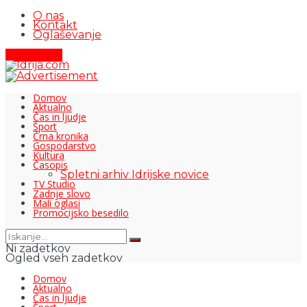
O nas
Kontakt
Oglaševanje
Pišite nam
Domov
Aktualno
Čas in ljudje
Šport
Črna kronika
Gospodarstvo
Kultura
Časopis
Spletni arhiv Idrijske novice
TV Studio
Zadnje slovo
Mali oglasi
Promocijsko besedilo
Ni zadetkov
Ogled vseh zadetkov
Domov
Aktualno
Čas in ljudje