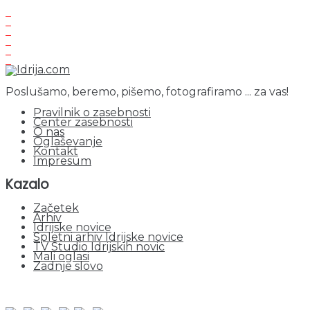
Poslušamo, beremo, pišemo, fotografiramo ... za vas!
Pravilnik o zasebnosti
Center zasebnosti
O nas
Oglaševanje
Kontakt
Impresum
Kazalo
Začetek
Arhiv
Idrijske novice
Spletni arhiv Idrijske novice
TV Studio Idrijskih novic
Mali oglasi
Zadnje slovo
obiskov od 1. januarja 2026