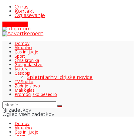
O nas
Kontakt
Oglaševanje
Pišite nam
Domov
Aktualno
Čas in ljudje
Šport
Črna kronika
Gospodarstvo
Kultura
Časopis
Spletni arhiv Idrijske novice
TV Studio
Zadnje slovo
Mali oglasi
Promocijsko besedilo
Ni zadetkov
Ogled vseh zadetkov
Domov
Aktualno
Čas in ljudje