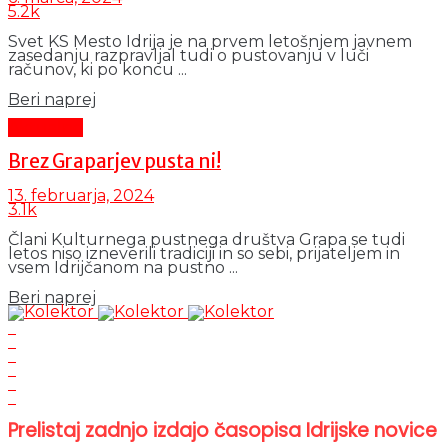
5.2k
Svet KS Mesto Idrija je na prvem letošnjem javnem
zasedanju razpravljal tudi o pustovanju v luči
računov, ki po koncu ...
Details
Beri naprej
Aktualno
Brez Graparjev pusta ni!
13. februarja, 2024
3.1k
Člani Kulturnega pustnega društva Grapa se tudi
letos niso izneverili tradiciji in so sebi, prijateljem in
vsem Idrijčanom na pustno ...
Details
Beri naprej
Prelistaj zadnjo izdajo časopisa Idrijske novice