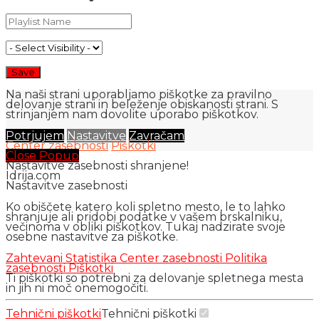
Na naši strani uporabljamo piškotke za pravilno
delovanje strani in beleženje obiskanosti strani. S
strinjanjem nam dovolite uporabo piškotkov.
Potrjujem
Nastavitve
Zavračam
Center zasebnosti
Piškotki
Close Popup
Nastavitve zasebnosti shranjene!
Idrija.com
Nastavitve zasebnosti
Ko obiščete katero koli spletno mesto, le to lahko
shranjuje ali pridobi podatke v vašem brskalniku,
večinoma v obliki piškotkov. Tukaj nadzirate svoje
osebne nastavitve za piškotke.
Zahtevani
Statistika
Center zasebnosti
Politika
zasebnosti
Piškotki
Ti piškotki so potrebni za delovanje spletnega mesta
in jih ni moč onemogočiti.
Tehnični piškotki
Tehnični piškotki