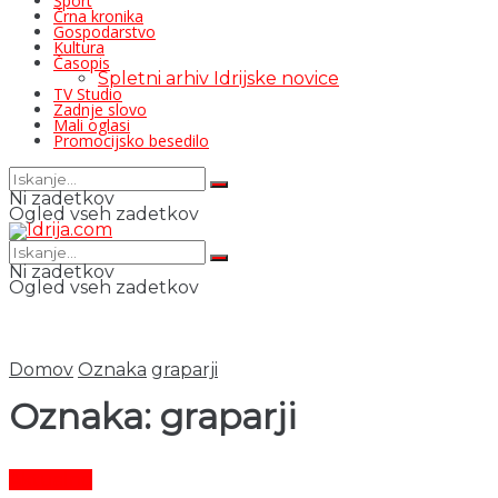
Šport
Črna kronika
Gospodarstvo
Kultura
Časopis
Spletni arhiv Idrijske novice
TV Studio
Zadnje slovo
Mali oglasi
Promocijsko besedilo
Ni zadetkov
Ogled vseh zadetkov
Ni zadetkov
Ogled vseh zadetkov
Domov
Oznaka
graparji
Oznaka:
graparji
Aktualno