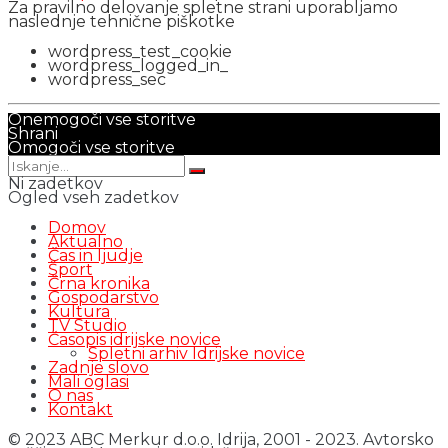
Za pravilno delovanje spletne strani uporabljamo
naslednje tehnične piškotke
wordpress_test_cookie
wordpress_logged_in_
wordpress_sec
Onemogoči vse storitve
Shrani
Omogoči vse storitve
Ni zadetkov
Ogled vseh zadetkov
Domov
Aktualno
Čas in ljudje
Šport
Črna kronika
Gospodarstvo
Kultura
TV Studio
Časopis idrijske novice
Spletni arhiv Idrijske novice
Zadnje slovo
Mali oglasi
O nas
Kontakt
© 2023 ABC Merkur d.o.o. Idrija, 2001 - 2023. Avtorsko