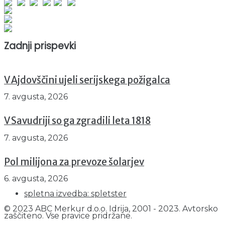
Obiskovalcev skupaj : 952187
Prikazov skupaj : 2533839
Trenutno : 60
Zadnji prispevki
V Ajdovščini ujeli serijskega požigalca
7. avgusta, 2026
V Savudriji so ga zgradili leta 1818
7. avgusta, 2026
Pol milijona za prevoze šolarjev
6. avgusta, 2026
spletna izvedba: spletster
© 2023 ABC Merkur d.o.o. Idrija, 2001 - 2023. Avtorsko
zaščiteno. Vse pravice pridržane.