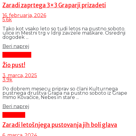
Zaradi zaprtega 3×3 Graparji prizadeti
16. februarja, 2026
5.6k
Tako kot vsako leto so tudi letos na pustno soboto
ulice in Mestni trg v Idriji zavzele maškare. Osrednji
dogodek ...
Details
Beri naprej
Čas in ljudje
Žio pust!
3. marca, 2025
3.9k
Po dobrem mesecu priprav so člani Kulturnega
pustnega društva Grapa na pustno soboto iz Grape
mimo Kovačice, Nebes in stare ...
Details
Beri naprej
Aktualno
Zaradi letošnjega pustovanja jih boli glava
6. marca, 2024